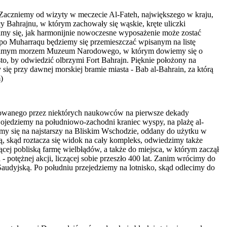
. Zaczniemy od wizyty w meczecie Al-Fateh, największego w kraju,
cy Bahrajnu, w którym zachowały się wąskie, kręte uliczki
amy się, jak harmonijnie nowoczesne wyposażenie może zostać
 po Muharraqu będziemy się przemieszczać wpisanym na listę
d samym morzem Muzeum Narodowego, w którym dowiemy się o
to, by odwiedzić olbrzymi Fort Bahrajn. Pięknie położony na
ię przy dawnej morskiej bramie miasta - Bab al-Bahrain, za którą
)
atowanego przez niektórych naukowców na pierwsze dekady
ojedziemy na południowo-zachodni kraniec wyspy, na plażę al-
damy się na najstarszy na Bliskim Wschodzie, oddany do użytku w
ą, skąd roztacza się widok na cały kompleks, odwiedzimy także
ej pobliską farmę wielbłądów, a także do miejsca, w którym zaczął
 potężnej akcji, liczącej sobie przeszło 400 lat. Zanim wrócimy do
audyjską. Po południu przejedziemy na lotnisko, skąd odlecimy do