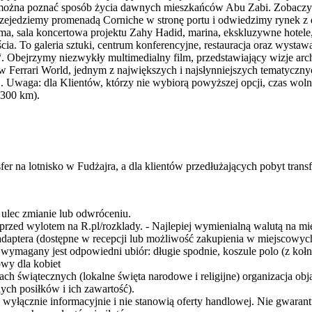
j można poznać sposób życia dawnych mieszkańców Abu Zabi. Zobaczy
 przejedziemy promenadą Corniche w stronę portu i odwiedzimy rynek z 
a, sala koncertowa projektu Zahy Hadid, marina, ekskluzywne hotele,
ia. To galeria sztuki, centrum konferencyjne, restauracja oraz wystaw
 Obejrzymy niezwykły multimedialny film, przedstawiający wizje arch
w Ferrari World, jednym z największych i najsłynniejszych tematyczn
1. Uwaga: dla Klientów, którzy nie wybiorą powyższej opcji, czas wol
 300 km).
er na lotnisko w Fudżajra, a dla klientów przedłużających pobyt tran
 ulec zmianie lub odwróceniu.
przed wylotem na R.pl/rozklady. - Najlepiej wymienialną walutą na mi
adaptera (dostępne w recepcji lub możliwość zakupienia w miejscowyc
magany jest odpowiedni ubiór: długie spodnie, koszule polo (z kołnie
owy dla kobiet
ch świątecznych (lokalne święta narodowe i religijne) organizacja ob
ch posiłków i ich zawartość).
wyłącznie informacyjnie i nie stanowią oferty handlowej. Nie gwaran