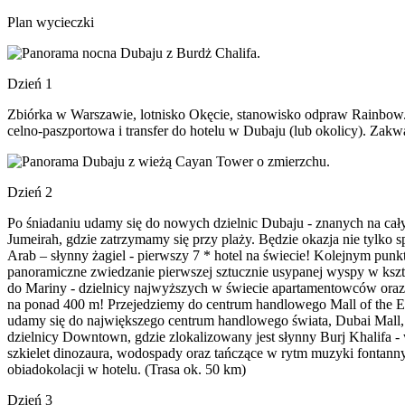
Plan wycieczki
Dzień 1
Zbiórka w Warszawie, lotnisko Okęcie, stanowisko odpraw Rainbow. 
celno-paszportowa i transfer do hotelu w Dubaju (lub okolicy). Zakw
Dzień 2
Po śniadaniu udamy się do nowych dzielnic Dubaju - znanych na cały
Jumeirah, gdzie zatrzymamy się przy plaży. Będzie okazja nie tylko 
Arab – słynny żagiel - pierwszy 7 * hotel na świecie! Kolejnym pun
panoramiczne zwiedzanie pierwszej sztucznie usypanej wyspy w kształ
do Mariny - dzielnicy najwyższych w świecie apartamentowców oraz
na ponad 400 m! Przejedziemy do centrum handlowego Mall of the Em
udamy się do największego centrum handlowego świata, Dubai Mall, z
dzielnicy Downtown, gdzie zlokalizowany jest słynny Burj Khalifa 
szkielet dinozaura, wodospady oraz tańczące w rytm muzyki fontanny
obiadokolacji w hotelu. (Trasa ok. 50 km)
Dzień 3