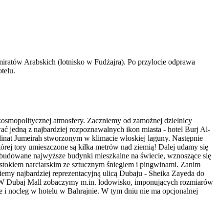
iratów Arabskich (lotnisko w Fudżajra). Po przylocie odprawa
telu.
 kosmopolitycznej atmosfery. Zaczniemy od zamożnej dzielnicy
ać jedną z najbardziej rozpoznawalnych ikon miasta - hotel Burj Al-
dinat Jumeirah stworzonym w klimacie włoskiej laguny. Następnie
tórej tory umieszczone są kilka metrów nad ziemią! Dalej udamy się
 budowane najwyższe budynki mieszkalne na świecie, wznoszące się
stokiem narciarskim ze sztucznym śniegiem i pingwinami. Zanim
emy najbardziej reprezentacyjną ulicą Dubaju - Sheika Zayeda do
ł. W Dubaj Mall zobaczymy m.in. lodowisko, imponujących rozmiarów
e i nocleg w hotelu w Bahrajnie. W tym dniu nie ma opcjonalnej