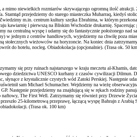
h, a mimo niewielkich rozmiarów skrywającego ogromną ilość atrakcji
a. Stamtąd przejedziemy do starego miasteczka Muharraq, kiedyś stoli
Zwiedzimy m.in. centrum kultury szejka Ebrahima, w którym przekon
ju kawiarnię i pierwszą na Bliskim Wschodzie drukarnię. Spacerując
y na centralną wyspę i udamy się do fantastycznie położonego na
płatny) w jednym z centrów handlowych, wyjedziemy na chwilę poza mias
mą stołecznych wieżowców na horyzoncie. Na koniec dnia zatrzymamy s
Powrót do hotelu, nocleg. Obiadokolacja (opcjonalnie). (Trasa ok. 50 km
zymamy się przy ruinach najstarszego w kraju meczetu al-Khamis, d
iatowego dziedzictwa UNESCO kurhany z czasów cywilizacji Dilmun. D
c, słynące z krystalicznie czystych wód Zatoki Perskiej. Następnie u
rcie uświetnił sam Michael Schumacher. Wejdziemy na wieżę obserwacyjn
. Następnie przejedziemy na znajdującą się w rękach rodziny panując
 naftowy, The First Well. Zatrzymamy się również przy Drzewie Życia -
rzeszło 25-kilometrową przeprawę, łączącą wyspę Bahrajn z Arabią S
obiadokolacji. (Trasa ok. 100 km)