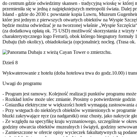
do centrum gdzie odwiedzimy skansen - tradycyjną wioskę w które
przemieniła się w jedną z najpiękniejszych metropolii świata. Dalej
Island - gdzie do 2030 r. powstanie kopia Luwru, Muzeum Gugenheim
które jest jednym z pierwszych otwartych obiektów na Wyspie Szczęśc
będzie można odwiedzać je na tworzonej właśnie „Wyspie Szczęścia“.
(za dodatkową opłatą ok. 75 USD) możliwość skorzystania z wizyty 
charakterystycznego logo Ferrari), obok którego biegnątory formuły 
Dubaju (lub okolicy), obiadokolacja (opcjonalnie); nocleg. (Trasa ok.
Dzień 8
Wykwaterowanie z hotelu (doba hotelowa trwa do godz.10.00) i transf
Uwagi do programu
- Program jest ramowy. Kolejność realizacji punktów programu może
- Rozkład lotów może ulec zmianie. Prosimy o potwierdzenie godzin 
- Gniazdka elektryczne w większości hoteli wymagają zastosowania 
- Przy wstępach do niektórych obiektów wymienionych w programie wy
bluzki zakrywające ręce (za nadgarstki) oraz chusty, jako nakrycie gł
- Ze względu na specyfikę kraju wyznaniowego, szczególnie w okresa
godziny otwarcia obiektów muzealnych i świątyń, godziny serwowany
- Zamieszczone w ofercie opisy wycieczek fakultatywnych są podane 