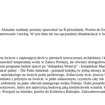
Aktualne rozkłady prosimy sprawdzać na R.pl/rozklady. Przelot do Em
aterowanie i nocleg. W tym dniu nie ma opcjonalnej obiadokolacji w ho
m świecie z zapierającej dech w piersiach nowoczesnej architektury i
sprawdzić temperaturę wody w Zatoce Perskiej, ale również sfotografow
ktem programu będzie spacer po "dubajskiej Wenecji" - kompleksie Ma
cie palmy - The Palm Jumeirah - przejazd kolejką (w jedną stronę), k
 największego na świecie portu jachtowego. Zobaczymy m.in. jeszcze
irates z jedynym na świecie, w pełni zadaszonym, czynnym cały rok 
erkniemy na pałac obecnie panującego szejka Dubaju. Dalej przejedzi
- wieżowiec, który jest najwyższą budowlą jaką kiedykolwiek wzniós
. Przejazd na lotnisko, przelot do Królestwa Bahrajnu. Zakwaterowani