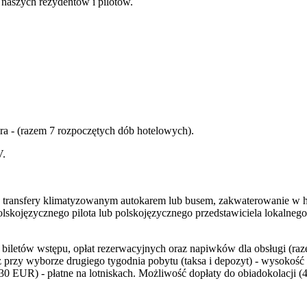
 naszych rezydentów i pilotów.
ra - (razem 7 rozpoczętych dób hotelowych).
V.
, transfery klimatyzowanym autokarem lub busem, zakwaterowanie w h
lskojęzycznego pilota lub polskojęzycznego przedstawiciela lokalnego
iletów wstępu, opłat rezerwacyjnych oraz napiwków dla obsługi (razem
z przy wyborze drugiego tygodnia pobytu (taksa i depozyt) - wysokość
 30 EUR) - płatne na lotniskach. Możliwość dopłaty do obiadokolacji 