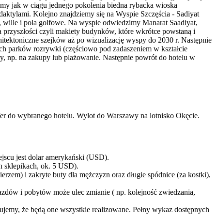
my jak w ciągu jednego pokolenia biedna rybacka wioska
daktylami. Kolejno znajdziemy się na Wyspie Szczęścia - Sadiyat
 wille i pola golfowe. Na wyspie odwiedzimy Manarat Saadiyat,
a przyszłości czyli makiety budynków, które wkrótce powstaną i
itektoniczne szejków aż po wizualizację wyspy do 2030 r. Następnie
ych parków rozrywki (częściowo pod zadaszeniem w kształcie
ny, np. na zakupy lub plażowanie. Następnie powrót do hotelu w
sfer do wybranego hotelu. Wylot do Warszawy na lotnisko Okęcie.
ejscu jest dolar amerykański (USD).
h sklepikach, ok. 5 USD).
rzem) i zakryte buty dla mężczyzn oraz długie spódnice (za kostki),
jazdów i pobytów może ulec zmianie ( np. kolejność zwiedzania,
tujemy, że będą one wszystkie realizowane. Pełny wykaz dostępnych