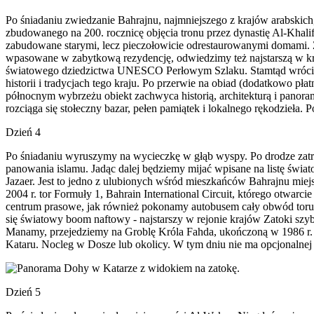
Po śniadaniu zwiedzanie Bahrajnu, najmniejszego z krajów arabskic
zbudowanego na 200. rocznicę objęcia tronu przez dynastię Al-Khalif
zabudowane starymi, lecz pieczołowicie odrestaurowanymi domami. 
wpasowane w zabytkową rezydencję, odwiedzimy też najstarszą w kra
światowego dziedzictwa UNESCO Perłowym Szlaku. Stamtąd wrócim
historii i tradycjach tego kraju. Po przerwie na obiad (dodatkowo 
północnym wybrzeżu obiekt zachwyca historią, architekturą i panora
rozciąga się stołeczny bazar, pełen pamiątek i lokalnego rękodzieła. 
Dzień 4
Po śniadaniu wyruszymy na wycieczkę w głąb wyspy. Po drodze zatr
panowania islamu. Jadąc dalej będziemy mijać wpisane na listę św
Jazaer. Jest to jedno z ulubionych wśród mieszkańców Bahrajnu miejs
2004 r. tor Formuły 1, Bahrain International Circuit, którego otwa
centrum prasowe, jak również pokonamy autobusem cały obwód toru GP
się światowy boom naftowy - najstarszy w rejonie krajów Zatoki szyb
Manamy, przejedziemy na Groblę Króla Fahda, ukończoną w 1986 r. p
Kataru. Nocleg w Dosze lub okolicy. W tym dniu nie ma opcjonalnej 
Dzień 5