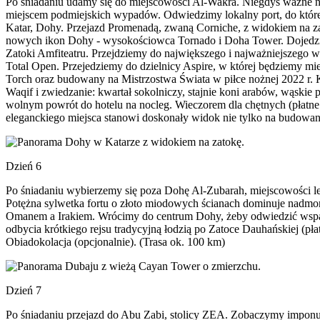
Po śniadaniu udamy się do miejscowości Al-Wakra. Niegdyś ważne na 
miejscem podmiejskich wypadów. Odwiedzimy lokalny port, do któreg
Katar, Dohy. Przejazd Promenadą, zwaną Corniche, z widokiem na z
nowych ikon Dohy - wysokościowca Tornado i Doha Tower. Dojedziemy
Zatoki Amfiteatru. Przejdziemy do największego i najważniejszego w 
Total Open. Przejedziemy do dzielnicy Aspire, w której będziemy mi
Torch oraz budowany na Mistrzostwa Świata w piłce nożnej 2022 r. Kh
Waqif i zwiedzanie: kwartał sokolniczy, stajnie koni arabów, wąskie
wolnym powrót do hotelu na nocleg. Wieczorem dla chętnych (płatne
eleganckiego miejsca stanowi doskonały widok nie tylko na budowane 
Dzień 6
Po śniadaniu wybierzemy się poza Dohę Al-Zubarah, miejscowości leż
Potężna sylwetka fortu o złoto miodowych ścianach dominuje nadmo
Omanem a Irakiem. Wrócimy do centrum Dohy, żeby odwiedzić wspan
odbycia krótkiego rejsu tradycyjną łodzią po Zatoce Dauhańskiej (pł
Obiadokolacja (opcjonalnie). (Trasa ok. 100 km)
Dzień 7
Po śniadaniu przejazd do Abu Zabi, stolicy ZEA. Zobaczymy imponu