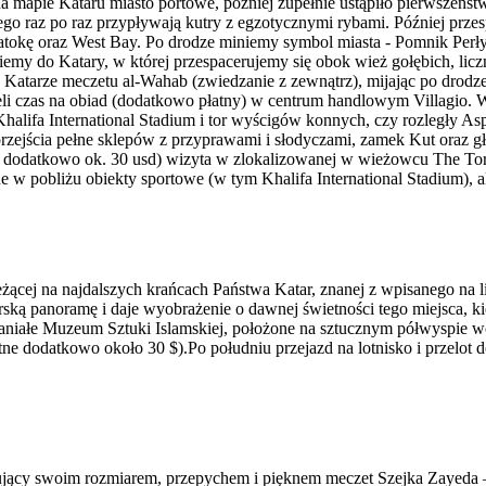
mapie Kataru miasto portowe, później zupełnie ustąpiło pierwszeństwa
o raz po raz przypływają kutry z egzotycznymi rybami. Później przes
atokę oraz West Bay. Po drodze miniemy symbol miasta - Pomnik Perły
 do Katary, w której przespacerujemy się obok wież gołębich, liczn
Katarze meczetu al-Wahab (zwiedzanie z zewnątrz), mijając po drodze 
eli czas na obiad (dodatkowo płatny) w centrum handlowym Villagio. W
alifa International Stadium i tor wyścigów konnych, czy rozległy Asp
 przejścia pełne sklepów z przyprawami i słodyczami, zamek Kut oraz g
 dodatkowo ok. 30 usd) wizyta w zlokalizowanej w wieżowcu The Torc
w pobliżu obiekty sportowe (w tym Khalifa International Stadium), al
ącej na najdalszych krańcach Państwa Katar, znanej z wpisanego na li
rską panoramę i daje wyobrażenie o dawnej świetności tego miejsca
iałe Muzeum Sztuki Islamskiej, położone na sztucznym półwyspie wc
atne dodatkowo około 30 $).Po południu przejazd na lotnisko i przelo
jący swoim rozmiarem, przepychem i pięknem meczet Szejka Zayeda –