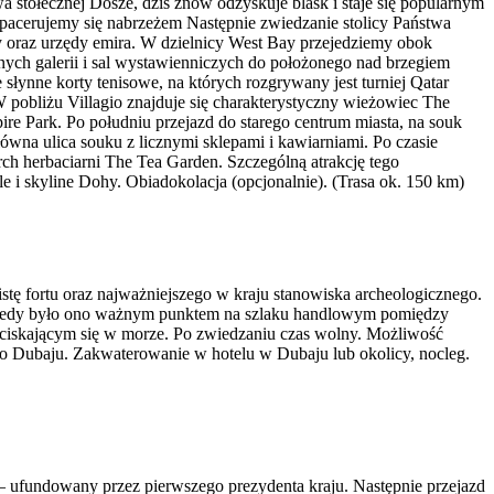
 stołecznej Dosze, dziś znów odzyskuje blask i staje się popularnym
pacerujemy się nabrzeżem Następnie zwiedzanie stolicy Państwa
 oraz urzędy emira. W dzielnicy West Bay przejedziemy obok
ych galerii i sal wystawienniczych do położonego nad brzegiem
słynne korty tenisowe, na których rozgrywany jest turniej Qatar
 pobliżu Villagio znajduje się charakterystyczny wieżowiec The
ire Park. Po południu przejazd do starego centrum miasta, na souk
łówna ulica souku z licznymi sklepami i kawiarniami. Po czasie
h herbaciarni The Tea Garden. Szczególną atrakcję tego
e i skyline Dohy. Obiadokolacja (opcjonalnie). (Trasa ok. 150 km)
stę fortu oraz najważniejszego w kraju stanowiska archeologicznego.
, kiedy było ono ważnym punktem na szlaku handlowym pomiędzy
iskającym się w morze. Po zwiedzaniu czas wolny. Możliwość
t do Dubaju. Zakwaterowanie w hotelu w Dubaju lub okolicy, nocleg.
 ufundowany przez pierwszego prezydenta kraju. Następnie przejazd