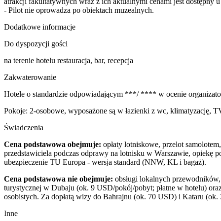
atrakcji fakultatywnych wraz z ich aktualnymi cenami jest dostępny u
- Pilot nie oprowadza po obiektach muzealnych.
Dodatkowe informacje
Do dyspozycji gości
na terenie hotelu restauracja, bar, recepcja
Zakwaterowanie
Hotele o standardzie odpowiadającym ***/ **** w ocenie organizato
Pokoje: 2-osobowe, wyposażone są w łazienki z wc, klimatyzację, T
Świadczenia
Cena podstawowa obejmuje:
opłaty lotniskowe, przelot samolotem
przedstawiciela podczas odprawy na lotnisku w Warszawie, opiekę po
ubezpieczenie TU Europa - wersja standard (NNW, KL i bagaż).
Cena podstawowa nie obejmuje:
obsługi lokalnych przewodników, b
turystycznej w Dubaju (ok. 9 USD/pokój/pobyt; płatne w hotelu) ora
osobistych. Za dopłatą wizy do Bahrajnu (ok. 70 USD) i Kataru (ok.
Inne