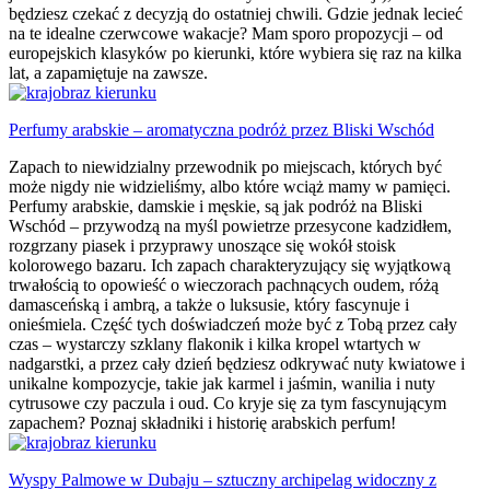
będziesz czekać z decyzją do ostatniej chwili. Gdzie jednak lecieć
na te idealne czerwcowe wakacje? Mam sporo propozycji – od
europejskich klasyków po kierunki, które wybiera się raz na kilka
lat, a zapamiętuje na zawsze.
Perfumy arabskie – aromatyczna podróż przez Bliski Wschód
Zapach to niewidzialny przewodnik po miejscach, których być
może nigdy nie widzieliśmy, albo które wciąż mamy w pamięci.
Perfumy arabskie, damskie i męskie, są jak podróż na Bliski
Wschód – przywodzą na myśl powietrze przesycone kadzidłem,
rozgrzany piasek i przyprawy unoszące się wokół stoisk
kolorowego bazaru. Ich zapach charakteryzujący się wyjątkową
trwałością to opowieść o wieczorach pachnących oudem, różą
damasceńską i ambrą, a także o luksusie, który fascynuje i
onieśmiela. Część tych doświadczeń może być z Tobą przez cały
czas – wystarczy szklany flakonik i kilka kropel wtartych w
nadgarstki, a przez cały dzień będziesz odkrywać nuty kwiatowe i
unikalne kompozycje, takie jak karmel i jaśmin, wanilia i nuty
cytrusowe czy paczula i oud. Co kryje się za tym fascynującym
zapachem? Poznaj składniki i historię arabskich perfum!
Wyspy Palmowe w Dubaju – sztuczny archipelag widoczny z