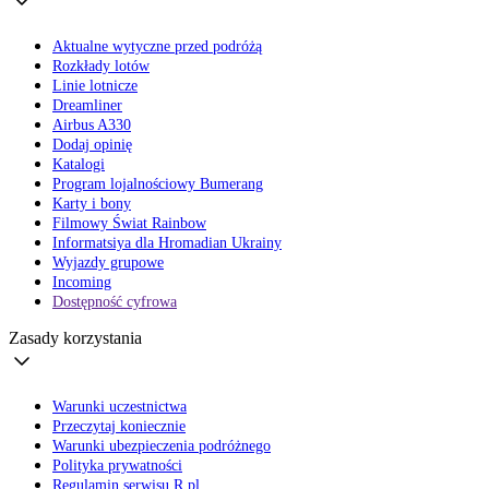
Aktualne wytyczne przed podróżą
Rozkłady lotów
Linie lotnicze
Dreamliner
Airbus A330
Dodaj opinię
Katalogi
Program lojalnościowy Bumerang
Karty i bony
Filmowy Świat Rainbow
Informatsiya dla Hromadian Ukrainy
Wyjazdy grupowe
Incoming
Dostępność cyfrowa
Zasady korzystania
Warunki uczestnictwa
Przeczytaj koniecznie
Warunki ubezpieczenia podróżnego
Polityka prywatności
Regulamin serwisu R.pl