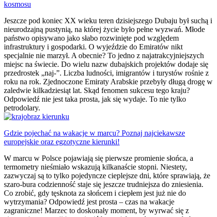
kosmosu
Jeszcze pod koniec XX wieku teren dzisiejszego Dubaju był suchą i
nieurodzajną pustynią, na której życie było pełne wyzwań. Młode
państwo opisywano jako słabo rozwinięte pod względem
infrastruktury i gospodarki. O wyjeździe do Emiratów nikt
specjalnie nie marzył. A obecnie? To jedno z najatrakcyjniejszych
miejsc na świecie. Do wielu nazw dubajskich projektów dodaje się
przedrostek „naj-”. Liczba ludności, imigrantów i turystów rośnie z
roku na rok. Zjednoczone Emiraty Arabskie przebyły długą drogę w
zaledwie kilkadziesiąt lat. Skąd fenomen sukcesu tego kraju?
Odpowiedź nie jest taka prosta, jak się wydaje. To nie tylko
petrodolary.
Gdzie pojechać na wakacje w marcu? Poznaj najciekawsze
europejskie oraz egzotyczne kierunki!
W marcu w Polsce pojawiają się pierwsze promienie słońca, a
termometry nieśmiało wskazują kilkanaście stopni. Niestety,
zazwyczaj są to tylko pojedyncze cieplejsze dni, które sprawiają, że
szaro-bura codzienność staje się jeszcze trudniejsza do zniesienia.
Co zrobić, gdy tęsknota za słońcem i ciepłem jest już nie do
wytrzymania? Odpowiedź jest prosta – czas na wakacje
zagraniczne! Marzec to doskonały moment, by wyrwać się z