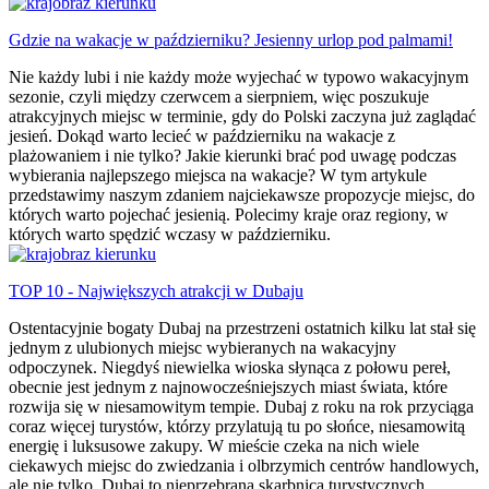
Gdzie na wakacje w październiku? Jesienny urlop pod palmami!
Nie każdy lubi i nie każdy może wyjechać w typowo wakacyjnym
sezonie, czyli między czerwcem a sierpniem, więc poszukuje
atrakcyjnych miejsc w terminie, gdy do Polski zaczyna już zaglądać
jesień. Dokąd warto lecieć w październiku na wakacje z
plażowaniem i nie tylko? Jakie kierunki brać pod uwagę podczas
wybierania najlepszego miejsca na wakacje? W tym artykule
przedstawimy naszym zdaniem najciekawsze propozycje miejsc, do
których warto pojechać jesienią. Polecimy kraje oraz regiony, w
których warto spędzić wczasy w październiku.
TOP 10 - Największych atrakcji w Dubaju
Ostentacyjnie bogaty Dubaj na przestrzeni ostatnich kilku lat stał się
jednym z ulubionych miejsc wybieranych na wakacyjny
odpoczynek. Niegdyś niewielka wioska słynąca z połowu pereł,
obecnie jest jednym z najnowocześniejszych miast świata, które
rozwija się w niesamowitym tempie. Dubaj z roku na rok przyciąga
coraz więcej turystów, którzy przylatują tu po słońce, niesamowitą
energię i luksusowe zakupy. W mieście czeka na nich wiele
ciekawych miejsc do zwiedzania i olbrzymich centrów handlowych,
ale nie tylko. Dubaj to nieprzebrana skarbnica turystycznych