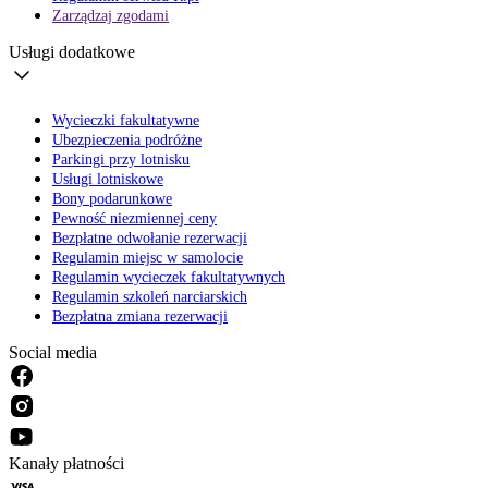
Zarządzaj zgodami
Usługi dodatkowe
Wycieczki fakultatywne
Ubezpieczenia podróżne
Parkingi przy lotnisku
Usługi lotniskowe
Bony podarunkowe
Pewność niezmiennej ceny
Bezpłatne odwołanie rezerwacji
Regulamin miejsc w samolocie
Regulamin wycieczek fakultatywnych
Regulamin szkoleń narciarskich
Bezpłatna zmiana rezerwacji
Social media
Kanały płatności