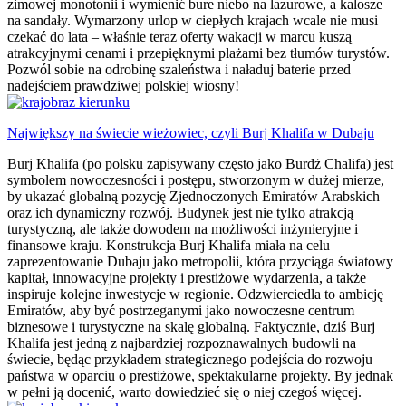
zimowej monotonii i wymienić bure niebo na lazurowe, a kalosze
na sandały. Wymarzony urlop w ciepłych krajach wcale nie musi
czekać do lata – właśnie teraz oferty wakacji w marcu kuszą
atrakcyjnymi cenami i przepięknymi plażami bez tłumów turystów.
Pozwól sobie na odrobinę szaleństwa i naładuj baterie przed
nadejściem prawdziwej polskiej wiosny!
Największy na świecie wieżowiec, czyli Burj Khalifa w Dubaju
Burj Khalifa (po polsku zapisywany często jako Burdż Chalifa) jest
symbolem nowoczesności i postępu, stworzonym w dużej mierze,
by ukazać globalną pozycję Zjednoczonych Emiratów Arabskich
oraz ich dynamiczny rozwój. Budynek jest nie tylko atrakcją
turystyczną, ale także dowodem na możliwości inżynieryjne i
finansowe kraju. Konstrukcja Burj Khalifa miała na celu
zaprezentowanie Dubaju jako metropolii, która przyciąga światowy
kapitał, innowacyjne projekty i prestiżowe wydarzenia, a także
inspiruje kolejne inwestycje w regionie. Odzwierciedla to ambicję
Emiratów, aby być postrzeganymi jako nowoczesne centrum
biznesowe i turystyczne na skalę globalną. Faktycznie, dziś Burj
Khalifa jest jedną z najbardziej rozpoznawalnych budowli na
świecie, będąc przykładem strategicznego podejścia do rozwoju
państwa w oparciu o prestiżowe, spektakularne projekty. By jednak
w pełni ją docenić, warto dowiedzieć się o niej czegoś więcej.