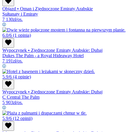
Objazd
•
Oman i Zjednoczone Emiraty Arabskie
Sułtanaty i Emiraty
7 130
zł/os.
6.0/6
(1 opinia)
Wypoczynek
•
Zjednoczone Emiraty Arabskie: Dubaj
Dukes The Palm - a Royal Hideaway Hotel
7 191
zł/os.
5.9/6
(4 opinie)
Wypoczynek
•
Zjednoczone Emiraty Arabskie: Dubaj
C Central The Palm
5 903
zł/os.
5.9/6
(12 opinii)