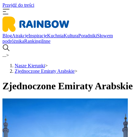
Przejdź do treści
Blog
Atrakcje
Inspiracje
Kuchnia
Kultura
Poradniki
Słowem
podróżnika
Rankingi
Inne
...
>
Nasze Kierunki
>
Zjednoczone Emiraty Arabskie
>
Zjednoczone Emiraty Arabskie