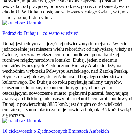
na świeżym powietrzu, gdzie sklepikarze sprzedają dosłownie
wszystko: od przypraw, poprzez odzież, po ręcznie tkane dywany i
chodniki. W Dubaju dostępne są towary z całego świata, w tym z
Turcji, Iranu, Indii i Chin.
Podróż do Dubaju – co warto wiedzieć
Dubaj jest jednym z najczęściej odwiedzanych miejsc na świecie i
jednocześnie jest miastem wielu rekordów: od najwyższej wieży na
świecie, przez największe centrum handlowe, po najbardziej
ruchliwe międzynarodowe lotnisko. Dubaj, jeden z siedmiu
emiratów tworzących Zjednoczone Emiraty Arabskie, leży na
wschodnim wybrzeżu Półwyspu Arabskiego, nad Zatoką Perską.
Słynie ze swej niezwykłej gościnności i bogatego dziedzictwa
kulturowego. Do Dubaju co roku przylatują miliony turystów,
skuszone całorocznym słońcem, intrygującymi pustyniami
otaczającymi nowoczesne miasto, pięknymi plażami, fascynującą
arabską architekturą, luksusowymi hotelami i centrami handlowymi.
Dubaj, z powierzchnią 3885 km2, jest drugim co do wielkości
emiratem, a samo miasto zajmuje powierzchnię ok. 35 km2 i wciąż
się rozrasta.
10 ciekawostek o Zjednoczonych Emiratach Arabskich