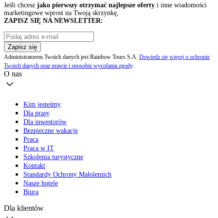
Jeśli chcesz
jako pierwszy otrzymać najlepsze oferty
i inne wiadomości
marketingowe wprost na Twoją skrzynkę,
ZAPISZ SIĘ NA NEWSLETTER:
Zapisz się
Administratorem Twoich danych jest Rainbow Tours S.A.
Dowiedz się więcej o ochronie
Twoich danych oraz prawie i sposobie wycofania zgody
.
O nas
Kim jesteśmy
Dla prasy
Dla inwestorów
Bezpieczne wakacje
Praca
Praca w IT
Szkolenia turystyczne
Kontakt
Standardy Ochrony Małoletnich
Nasze hotele
Biura
Dla klientów