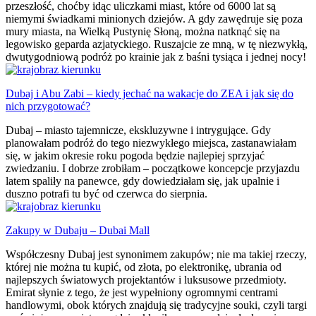
przeszłość, choćby idąc uliczkami miast, które od 6000 lat są
niemymi świadkami minionych dziejów. A gdy zawędruje się poza
mury miasta, na Wielką Pustynię Słoną, można natknąć się na
legowisko geparda azjatyckiego. Ruszajcie ze mną, w tę niezwykłą,
dwutygodniową podróż po krainie jak z baśni tysiąca i jednej nocy!
Dubaj i Abu Zabi – kiedy jechać na wakacje do ZEA i jak się do
nich przygotować?
Dubaj – miasto tajemnicze, ekskluzywne i intrygujące. Gdy
planowałam podróż do tego niezwykłego miejsca, zastanawiałam
się, w jakim okresie roku pogoda będzie najlepiej sprzyjać
zwiedzaniu. I dobrze zrobiłam – początkowe koncepcje przyjazdu
latem spaliły na panewce, gdy dowiedziałam się, jak upalnie i
duszno potrafi tu być od czerwca do sierpnia.
Zakupy w Dubaju – Dubai Mall
Współczesny Dubaj jest synonimem zakupów; nie ma takiej rzeczy,
której nie można tu kupić, od złota, po elektronikę, ubrania od
najlepszych światowych projektantów i luksusowe przedmioty.
Emirat słynie z tego, że jest wypełniony ogromnymi centrami
handlowymi, obok których znajdują się tradycyjne souki, czyli targi