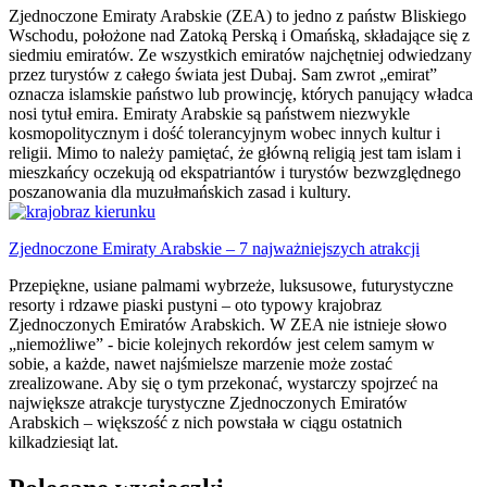
Zjednoczone Emiraty Arabskie (ZEA) to jedno z państw Bliskiego
Wschodu, położone nad Zatoką Perską i Omańską, składające się z
siedmiu emiratów. Ze wszystkich emiratów najchętniej odwiedzany
przez turystów z całego świata jest Dubaj. Sam zwrot „emirat”
oznacza islamskie państwo lub prowincję, których panujący władca
nosi tytuł emira. Emiraty Arabskie są państwem niezwykle
kosmopolitycznym i dość tolerancyjnym wobec innych kultur i
religii. Mimo to należy pamiętać, że główną religią jest tam islam i
mieszkańcy oczekują od ekspatriantów i turystów bezwzględnego
poszanowania dla muzułmańskich zasad i kultury.
Zjednoczone Emiraty Arabskie – 7 najważniejszych atrakcji
Przepiękne, usiane palmami wybrzeże, luksusowe, futurystyczne
resorty i rdzawe piaski pustyni – oto typowy krajobraz
Zjednoczonych Emiratów Arabskich. W ZEA nie istnieje słowo
„niemożliwe” - bicie kolejnych rekordów jest celem samym w
sobie, a każde, nawet najśmielsze marzenie może zostać
zrealizowane. Aby się o tym przekonać, wystarczy spojrzeć na
największe atrakcje turystyczne Zjednoczonych Emiratów
Arabskich – większość z nich powstała w ciągu ostatnich
kilkadziesiąt lat.