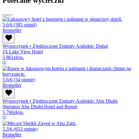
Polecane wycieczki
5.6/6
(385 opinii)
Bestseller
Wypoczynek
•
Zjednoczone Emiraty Arabskie: Dubaj
JA Lake View Hotel
5 861
zł/os.
5.6/6
(34 opinie)
Bestseller
Wypoczynek
•
Zjednoczone Emiraty Arabskie: Abu Dhabi
Sheraton Abu Dhabi Hotel and Resort
5 766
zł/os.
5.3/6
(653 opinie)
Bestseller