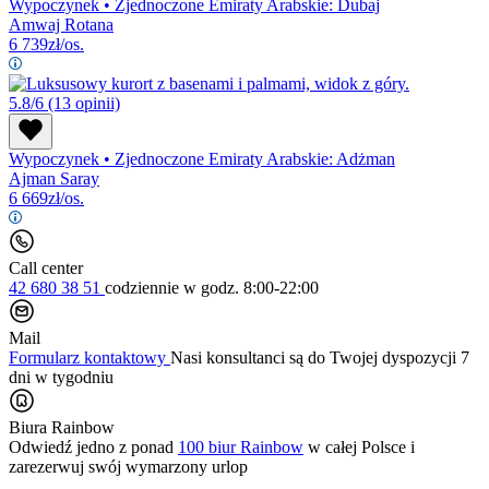
Wypoczynek
•
Zjednoczone Emiraty Arabskie: Dubaj
Amwaj Rotana
6 739
zł/os.
5.8/6
(13 opinii)
Wypoczynek
•
Zjednoczone Emiraty Arabskie: Adżman
Ajman Saray
6 669
zł/os.
Call center
42 680 38 51
codziennie
w godz. 8:00-22:00
Mail
Formularz kontaktowy
Nasi konsultanci są do Twojej dyspozycji 7
dni w tygodniu
Biura Rainbow
Odwiedź jedno z ponad
100 biur Rainbow
w całej Polsce i
zarezerwuj swój
wymarzony urlop