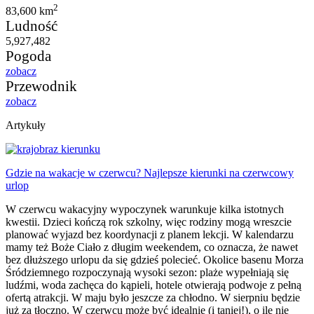
2
83,600 km
Ludność
5,927,482
Pogoda
zobacz
Przewodnik
zobacz
Artykuły
Gdzie na wakacje w czerwcu? Najlepsze kierunki na czerwcowy
urlop
W czerwcu wakacyjny wypoczynek warunkuje kilka istotnych
kwestii. Dzieci kończą rok szkolny, więc rodziny mogą wreszcie
planować wyjazd bez koordynacji z planem lekcji. W kalendarzu
mamy też Boże Ciało z długim weekendem, co oznacza, że nawet
bez dłuższego urlopu da się gdzieś polecieć. Okolice basenu Morza
Śródziemnego rozpoczynają wysoki sezon: plaże wypełniają się
ludźmi, woda zachęca do kąpieli, hotele otwierają podwoje z pełną
ofertą atrakcji. W maju było jeszcze za chłodno. W sierpniu będzie
już za tłoczno. W czerwcu może być idealnie (i taniej!), o ile nie