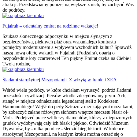
atrakcji. Przedstawiamy poniżej największe z nich, by zachęcić Was
do podróży.
Fujairah – orientalny emirat na rodzinne wakacje!
Szukasz słonecznego odpoczynku w miejscu słynącym z
bezpieczeństwa, pięknych plaż oraz wspaniałego kontrastu
pomiędzy modernizmem a wpływem wschodnich kultur? Sprawdź
naszą nową ofertę wakacji w Fujairah (Fudżajra), opartą o
bezpośrednie loty czarterowe! Ten piękny Emirat czeka na Ciebie i
Twoją rodzinę.
Śladami starożytnej Mezopotamii. Z wizytą w Iranie i ZEA
Wśród wielu podróży, w które chciałam wyruszyć, podróż śladami
przeszłości cywilizacji Persów wiodła zdecydowany prym. Ach,
stanąć w miejscu odnalezienia legendarnej steli z Kodeksem
Hammurabiego! Wejść do perły Szirazu z urzekającymi mozaikami,
by zobaczyć zalane różowym słońcem wnętrze meczetu Nasir ol-
Molk. Podejrzeć pracę szlifierzy diamentów, którzy z niepozornych
grudek wydobywają cały ich blask i piękno. Odwiedzić Muzeum
Dywanów, by - nitka po nitce - śledzić bieg historii. W kolebce
starożytnej Mezopotamii, na każdym kroku można otrzeć się o