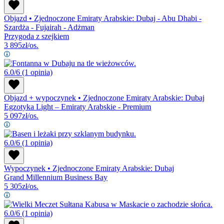
Objazd
•
Zjednoczone Emiraty Arabskie: Dubaj - Abu Dhabi -
Szardża - Fujairah - Adżman
Przygoda z szejkiem
3 895
zł/os.
6.0/6
(1 opinia)
Objazd + wypoczynek
•
Zjednoczone Emiraty Arabskie: Dubaj
Egzotyka Light – Emiraty Arabskie - Premium
5 097
zł/os.
6.0/6
(1 opinia)
Wypoczynek
•
Zjednoczone Emiraty Arabskie: Dubaj
Grand Millennium Business Bay
5 305
zł/os.
6.0/6
(1 opinia)