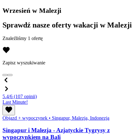
Wrzesień w Malezji
Sprawdź nasze oferty wakacji w Malezji
Znaleźliśmy 1 ofertę
Zapisz wyszukiwanie
5.4/6
(107 opinii)
Last Minute!
Objazd + wypoczynek
•
Singapur, Malezja, Indonezja
Singapur i Malezja - Azjatyckie Tygrysy z
wypoczynkiem na Bali