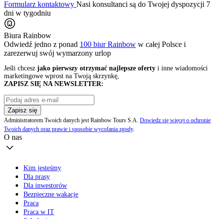
Formularz kontaktowy
Nasi konsultanci są do Twojej dyspozycji 7
dni w tygodniu
Biura Rainbow
Odwiedź jedno z ponad
100 biur Rainbow
w całej Polsce i
zarezerwuj swój
wymarzony urlop
Jeśli chcesz
jako pierwszy otrzymać najlepsze oferty
i inne wiadomości
marketingowe wprost na Twoją skrzynkę,
ZAPISZ SIĘ NA NEWSLETTER:
Zapisz się
Administratorem Twoich danych jest Rainbow Tours S.A.
Dowiedz się więcej o ochronie
Twoich danych oraz prawie i sposobie wycofania zgody
.
O nas
Kim jesteśmy
Dla prasy
Dla inwestorów
Bezpieczne wakacje
Praca
Praca w IT