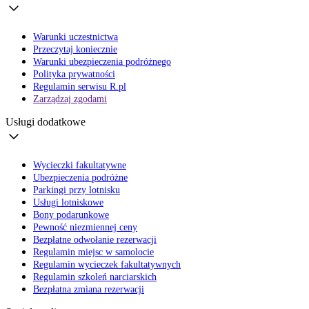
Warunki uczestnictwa
Przeczytaj koniecznie
Warunki ubezpieczenia podróżnego
Polityka prywatności
Regulamin serwisu R.pl
Zarządzaj zgodami
Usługi dodatkowe
Wycieczki fakultatywne
Ubezpieczenia podróżne
Parkingi przy lotnisku
Usługi lotniskowe
Bony podarunkowe
Pewność niezmiennej ceny
Bezpłatne odwołanie rezerwacji
Regulamin miejsc w samolocie
Regulamin wycieczek fakultatywnych
Regulamin szkoleń narciarskich
Bezpłatna zmiana rezerwacji