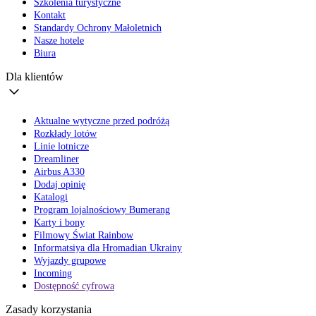
Szkolenia turystyczne
Kontakt
Standardy Ochrony Małoletnich
Nasze hotele
Biura
Dla klientów
Aktualne wytyczne przed podróżą
Rozkłady lotów
Linie lotnicze
Dreamliner
Airbus A330
Dodaj opinię
Katalogi
Program lojalnościowy Bumerang
Karty i bony
Filmowy Świat Rainbow
Informatsiya dla Hromadian Ukrainy
Wyjazdy grupowe
Incoming
Dostępność cyfrowa
Zasady korzystania