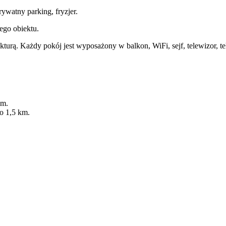
prywatny parking, fryzjer.
łego obiektu.
kturą. Każdy pokój jest wyposażony w balkon, WiFi, sejf, telewizor, t
km.
o 1,5 km.