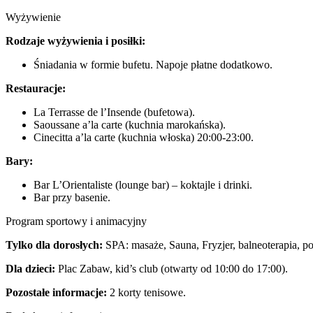
Wyżywienie
Rodzaje wyżywienia i posiłki:
Śniadania w formie bufetu. Napoje płatne dodatkowo.
Restauracje:
La Terrasse de l’Insende (bufetowa).
Saoussane a’la carte (kuchnia marokańska).
Cinecitta a’la carte (kuchnia włoska) 20:00-23:00.
Bary:
Bar L’Orientaliste (lounge bar) – koktajle i drinki.
Bar przy basenie.
Program sportowy i animacyjny
Tylko dla dorosłych:
SPA: masaże, Sauna, Fryzjer, balneoterapia, po
Dla dzieci:
Plac Zabaw, kid’s club (otwarty od 10:00 do 17:00).
Pozostałe informacje:
2 korty tenisowe.