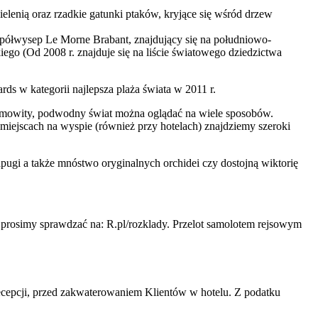
zielenią oraz rzadkie gatunki ptaków, kryjące się wśród drzew
 półwysep Le Morne Brabant, znajdujący się na południowo-
go (Od 2008 r. znajduje się na liście światowego dziedzictwa
ds w kategorii najlepsza plaża świata w 2011 r.
samowity, podwodny świat można oglądać na wiele sposobów.
miejscach na wyspie (również przy hotelach) znajdziemy szeroki
ugi a także mnóstwo oryginalnych orchidei czy dostojną wiktorię
prosimy sprawdzać na: R.pl/rozklady. Przelot samolotem rejsowym
recepcji, przed zakwaterowaniem Klientów w hotelu. Z podatku