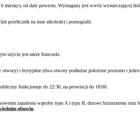
6 miesięcy od daty powrotu. Wymagany jest wwóz wystarczającej iloś
b przelicznik na inne alkohole) i pornografii.
m użyciu jest także francuski.
 otwory) i brytyjskie (dwa otwory podłużne położone poziomo i jeden
ubliczny funkcjonuje do 22:30, na prowincji do 18:00.
sowemu zapaleniu wątroby typu A i typu B, durowi brzusznemu oraz bł
owiednim obuwiu
.