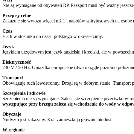
Nie są wymagane od obywateli RP. Paszport musi być ważny jeszcze 
Przepisy celne
Zakazuje się wwozu więcej niż 1 l napojów spirytusowych na osobę (lu
Czas
+ 3 h w stosunku do czasu polskiego w okresie zimy.
Język
Językiem urzędowym jest język angielski i kreolski, ale w powszechny
Elektryczność
230 V / 50 Hz. Gniazdka europejskie (dwa okrągłe poziomo położone
Transport
Obowiązuje ruch lewostronny. Drogi są w dobrym stanie. Transport p
Szczepienia i zdrowie
Szczepienia nie są wymagane. Zaleca się szczepienie przeciwko wiru
występujące przy brzegu zaleca się wchodzenie do wody w odp
Obyczaje
Nudyzm jest zakazany. Kraj zamieszkują głównie hindusi.
W regionie