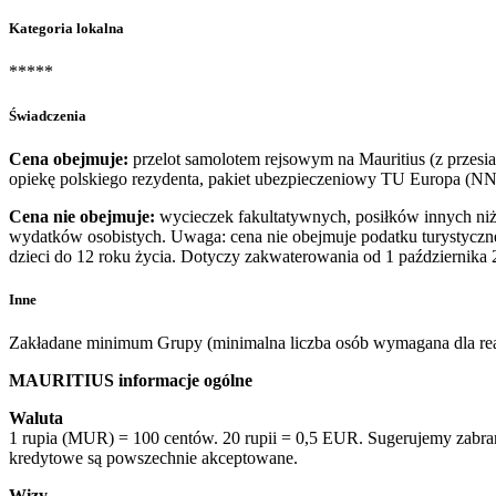
Kategoria lokalna
*****
Świadczenia
Cena obejmuje:
przelot samolotem rejsowym na Mauritius (z przesia
opiekę polskiego rezydenta, pakiet ubezpieczeniowy TU Europa (NN
Cena nie obejmuje:
wycieczek fakultatywnych, posiłków innych niż 
wydatków osobistych. Uwaga: cena nie obejmuje podatku turystyczne
dzieci do 12 roku życia. Dotyczy zakwaterowania od 1 października 
Inne
Zakładane minimum Grupy (minimalna liczba osób wymagana dla real
MAURITIUS informacje ogólne
Waluta
1 rupia (MUR) = 100 centów. 20 rupii = 0,5 EUR. Sugerujemy zabranie
kredytowe są powszechnie akceptowane.
Wizy