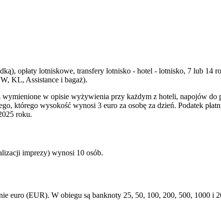
dką), opłaty lotniskowe, transfery lotnisko - hotel - lotnisko, 7 lub
W, KL, Assistance i bagaż).
wymienione w opisie wyżywienia przy każdym z hoteli, napojów do pos
go, którego wysokość wynosi 3 euro za osobę za dzień. Podatek płat
2025 roku.
izacji imprezy) wynosi 10 osób.
 euro (EUR). W obiegu są banknoty 25, 50, 100, 200, 500, 1000 i 2000