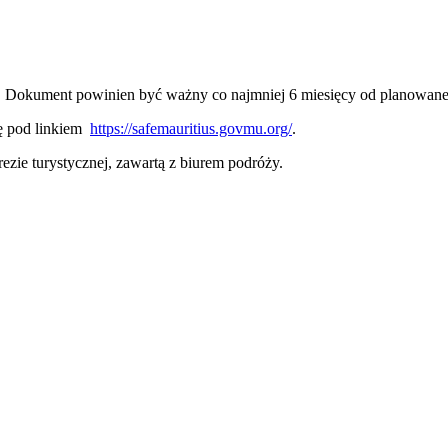
u. Dokument powinien być ważny co najmniej 6 miesięcy od planowanej
 pod linkiem ​
https://safemauritius.govmu.org/
. ​
zie turystycznej, zawartą z biurem podróży.