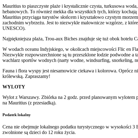
Mauritius to piaszczyste plaże i krystalicznie czysta, turkusowa woda
hebanowych. To również mekka dla wszystkich tych, którzy kochają 
Mauritius przyciąga turystów słońcem i kryształowo czystym morzem
zachodnim wybrzeżu. Jest to niezwykle malownicze wzgórze, z któreg
UNESCO).
Najpiękniejsza plaża, Trou-aux Biches znajduje się tuż obok hotelu 
W wodach oceanu Indyjskiego, w okolicach miejscowości Flic en Fl
Niezwykle rozpowszechnione są tu przeszklone łodzie podwodne a ta
wachlarz sportów wodnych (narty wodne, windsurfing, snorkeling, n
Fauna i flora wyspy jest niesamowicie ciekawa i kolorowa. Oprócz 
królewską. Zapraszamy!
WYLOTY
Wylot z Warszawy. Zbiórka na 2 godz. przed planowanym wylotem pr
na Mauritius (z przesiadką).
Podatek lokalny
Cena nie obejmuje lokalnego podatku turystycznego w wysokości 3 E
zwolnione są dzieci do 12 roku życia.