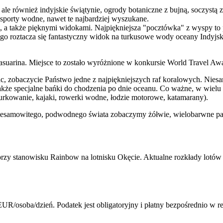
, ale również indyjskie świątynie, ogrody botaniczne z bujną, soczystą 
sporty wodne, nawet te najbardziej wyszukane.
, a także pięknymi widokami. Najpiękniejsza "pocztówka" z wyspy to
o roztacza się fantastyczny widok na turkusowe wody oceany Indyjskie
Casuarina. Miejsce to zostało wyróżnione w konkursie World Travel Awar
ac, zobaczycie Państwo jedne z najpiękniejszych raf koralowych. Nie
kże specjalne bańki do chodzenia po dnie oceanu. Co ważne, w wielu 
urkowanie, kajaki, rowerki wodne, łodzie motorowe, katamarany).
niesamowitego, podwodnego świata zobaczymy żółwie, wielobarwne pap
zy stanowisku Rainbow na lotnisku Okęcie. Aktualne rozkłady lotów 
UR/osoba/dzień. Podatek jest obligatoryjny i płatny bezpośrednio w 