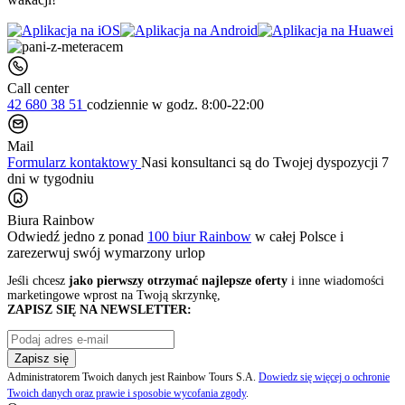
Call center
42 680 38 51
codziennie
w godz. 8:00-22:00
Mail
Formularz kontaktowy
Nasi konsultanci są do Twojej dyspozycji 7
dni w tygodniu
Biura Rainbow
Odwiedź jedno z ponad
100 biur Rainbow
w całej Polsce i
zarezerwuj swój
wymarzony urlop
Jeśli chcesz
jako pierwszy otrzymać najlepsze oferty
i inne wiadomości
marketingowe wprost na Twoją skrzynkę,
ZAPISZ SIĘ NA NEWSLETTER:
Zapisz się
Administratorem Twoich danych jest Rainbow Tours S.A.
Dowiedz się więcej o ochronie
Twoich danych oraz prawie i sposobie wycofania zgody
.