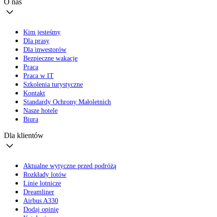
O nas
Kim jesteśmy
Dla prasy
Dla inwestorów
Bezpieczne wakacje
Praca
Praca w IT
Szkolenia turystyczne
Kontakt
Standardy Ochrony Małoletnich
Nasze hotele
Biura
Dla klientów
Aktualne wytyczne przed podróżą
Rozkłady lotów
Linie lotnicze
Dreamliner
Airbus A330
Dodaj opinię