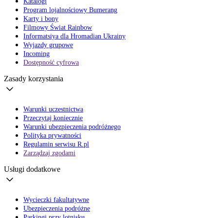
Katalogi
Program lojalnościowy Bumerang
Karty i bony
Filmowy Świat Rainbow
Informatsiya dla Hromadian Ukrainy
Wyjazdy grupowe
Incoming
Dostępność cyfrowa
Zasady korzystania
Warunki uczestnictwa
Przeczytaj koniecznie
Warunki ubezpieczenia podróżnego
Polityka prywatności
Regulamin serwisu R.pl
Zarządzaj zgodami
Usługi dodatkowe
Wycieczki fakultatywne
Ubezpieczenia podróżne
Parkingi przy lotnisku