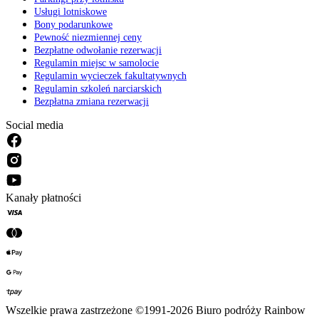
Usługi lotniskowe
Bony podarunkowe
Pewność niezmiennej ceny
Bezpłatne odwołanie rezerwacji
Regulamin miejsc w samolocie
Regulamin wycieczek fakultatywnych
Regulamin szkoleń narciarskich
Bezpłatna zmiana rezerwacji
Social media
Kanały płatności
Wszelkie prawa zastrzeżone ©1991-2026 Biuro podróży Rainbow