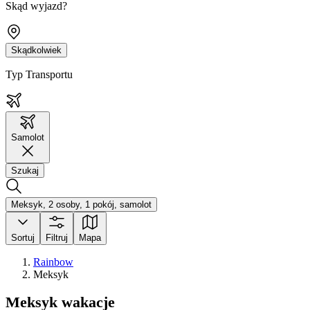
Skąd wyjazd?
Skądkolwiek
Typ Transportu
Samolot
Szukaj
Meksyk, 2 osoby, 1 pokój, samolot
Sortuj
Filtruj
Mapa
Rainbow
Meksyk
Meksyk wakacje