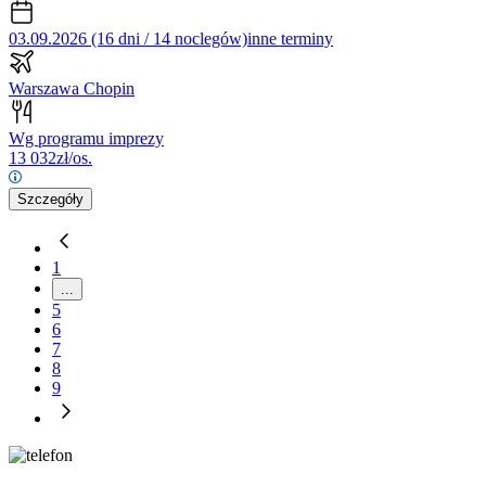
03.09.2026 (16 dni / 14 noclegów)
inne terminy
Warszawa Chopin
Wg programu imprezy
13 032
zł/os.
Szczegóły
1
...
5
6
7
8
9