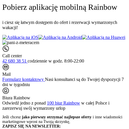
Pobierz aplikację mobilną Rainbow
i ciesz się łatwym dostępem do ofert i rezerwacji wymarzonych
wakacji!
Call center
42 680 38 51
codziennie
w godz. 8:00-22:00
Mail
Formularz kontaktowy
Nasi konsultanci są do Twojej dyspozycji 7
dni w tygodniu
Biura Rainbow
Odwiedź jedno z ponad
100 biur Rainbow
w całej Polsce i
zarezerwuj swój
wymarzony urlop
Jeśli chcesz
jako pierwszy otrzymać najlepsze oferty
i inne wiadomości
marketingowe wprost na Twoją skrzynkę,
ZAPISZ SIĘ NA NEWSLETTER: