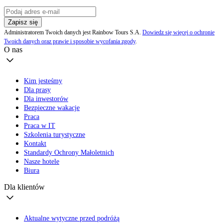
Zapisz się
Administratorem Twoich danych jest Rainbow Tours S.A.
Dowiedz się więcej o ochronie
Twoich danych oraz prawie i sposobie wycofania zgody
.
O nas
Kim jesteśmy
Dla prasy
Dla inwestorów
Bezpieczne wakacje
Praca
Praca w IT
Szkolenia turystyczne
Kontakt
Standardy Ochrony Małoletnich
Nasze hotele
Biura
Dla klientów
Aktualne wytyczne przed podróżą