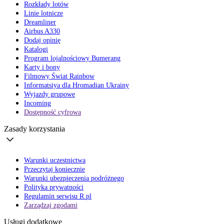
Rozkłady lotów
Linie lotnicze
Dreamliner
Airbus A330
Dodaj opinię
Katalogi
Program lojalnościowy Bumerang
Karty i bony
Filmowy Świat Rainbow
Informatsiya dla Hromadian Ukrainy
Wyjazdy grupowe
Incoming
Dostępność cyfrowa
Zasady korzystania
Warunki uczestnictwa
Przeczytaj koniecznie
Warunki ubezpieczenia podróżnego
Polityka prywatności
Regulamin serwisu R.pl
Zarządzaj zgodami
Usługi dodatkowe