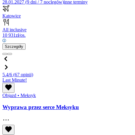
28.01.2027 (9 dni / 7 noclegów)
inne terminy
Katowice
All inclusive
10 931
zł/os.
Szczegóły
5.4/6
(67 opinii)
Last Minute!
Objazd
•
Meksyk
Wyprawa przez serce Meksyku