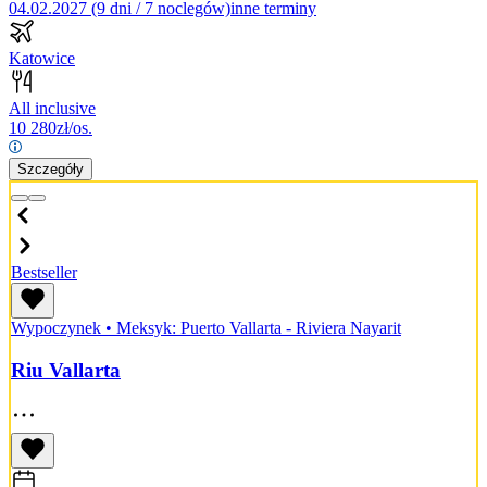
04.02.2027 (9 dni / 7 noclegów)
inne terminy
Katowice
All inclusive
10 280
zł/os.
Szczegóły
Bestseller
Wypoczynek
•
Meksyk: Puerto Vallarta - Riviera Nayarit
Riu Vallarta