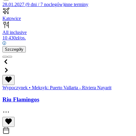
28.01.2027 (9 dni / 7 noclegów)
inne terminy
Katowice
All inclusive
10 430
zł/os.
Szczegóły
Wypoczynek
•
Meksyk: Puerto Vallarta - Riviera Nayarit
Riu Flamingos