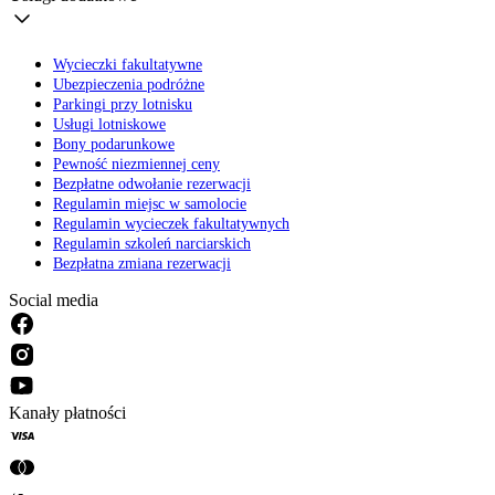
Wycieczki fakultatywne
Ubezpieczenia podróżne
Parkingi przy lotnisku
Usługi lotniskowe
Bony podarunkowe
Pewność niezmiennej ceny
Bezpłatne odwołanie rezerwacji
Regulamin miejsc w samolocie
Regulamin wycieczek fakultatywnych
Regulamin szkoleń narciarskich
Bezpłatna zmiana rezerwacji
Social media
Kanały płatności