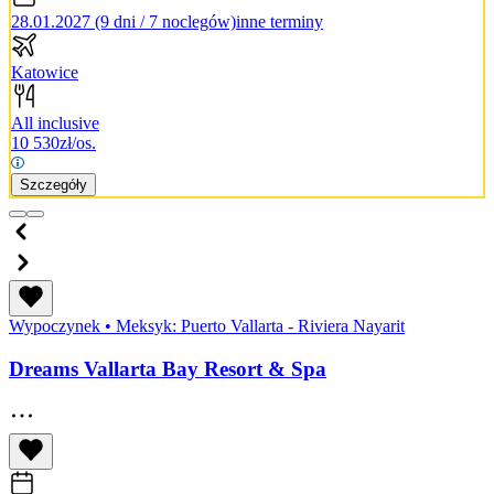
28.01.2027 (9 dni / 7 noclegów)
inne terminy
Katowice
All inclusive
10 530
zł/os.
Szczegóły
Wypoczynek
•
Meksyk: Puerto Vallarta - Riviera Nayarit
Dreams Vallarta Bay Resort & Spa