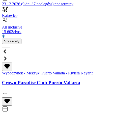
23.12.2026 (9 dni / 7 noclegów)
inne terminy
Katowice
All inclusive
15 602
zł/os.
Szczegóły
Wypoczynek
•
Meksyk: Puerto Vallarta - Riviera Nayarit
Crown Paradise Club Puerto Vallarta