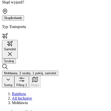
Skąd wyjazd?
Skądkolwiek
Typ Transportu
Samolot
Szukaj
Mołdawia, 2 osoby, 1 pokój, samolot
Sortuj
Filtruj
1
Mapa
Rainbow
All Inclusive
Mołdawia