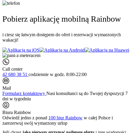
Pobierz aplikację mobilną Rainbow
i ciesz się łatwym dostępem do ofert i rezerwacji wymarzonych
wakacji!
Call center
42 680 38 51
codziennie
w godz. 8:00-22:00
Mail
Formularz kontaktowy
Nasi konsultanci są do Twojej dyspozycji 7
dni w tygodniu
Biura Rainbow
Odwiedź jedno z ponad
100 biur Rainbow
w całej Polsce i
zarezerwuj swój
wymarzony urlop
Jeśli chcesz
jako pierwszy otrzymać najlepsze oferty
i inne wiadomości