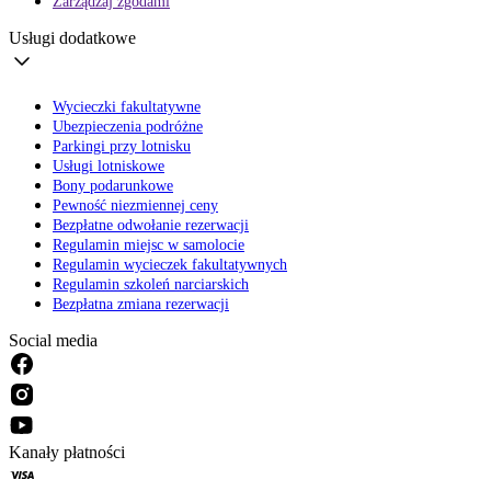
Zarządzaj zgodami
Usługi dodatkowe
Wycieczki fakultatywne
Ubezpieczenia podróżne
Parkingi przy lotnisku
Usługi lotniskowe
Bony podarunkowe
Pewność niezmiennej ceny
Bezpłatne odwołanie rezerwacji
Regulamin miejsc w samolocie
Regulamin wycieczek fakultatywnych
Regulamin szkoleń narciarskich
Bezpłatna zmiana rezerwacji
Social media
Kanały płatności