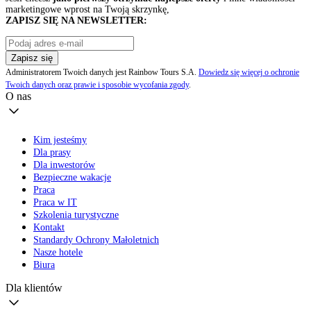
marketingowe wprost na Twoją skrzynkę,
ZAPISZ SIĘ NA NEWSLETTER:
Zapisz się
Administratorem Twoich danych jest Rainbow Tours S.A.
Dowiedz się więcej o ochronie
Twoich danych oraz prawie i sposobie wycofania zgody
.
O nas
Kim jesteśmy
Dla prasy
Dla inwestorów
Bezpieczne wakacje
Praca
Praca w IT
Szkolenia turystyczne
Kontakt
Standardy Ochrony Małoletnich
Nasze hotele
Biura
Dla klientów