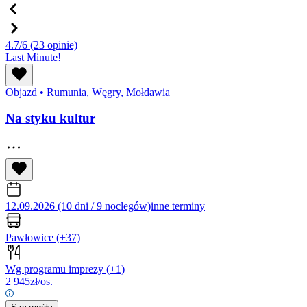
4.7/6
(23 opinie)
Last Minute!
Objazd
•
Rumunia, Węgry, Mołdawia
Na styku kultur
12.09.2026 (10 dni / 9 noclegów)
inne terminy
Pawłowice
(+37)
Wg programu imprezy
(+1)
2 945
zł/os.