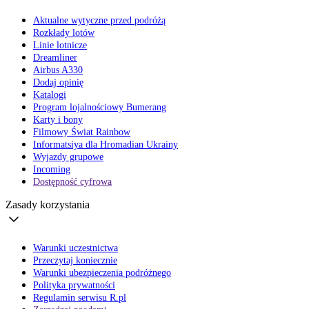
Aktualne wytyczne przed podróżą
Rozkłady lotów
Linie lotnicze
Dreamliner
Airbus A330
Dodaj opinię
Katalogi
Program lojalnościowy Bumerang
Karty i bony
Filmowy Świat Rainbow
Informatsiya dla Hromadian Ukrainy
Wyjazdy grupowe
Incoming
Dostępność cyfrowa
Zasady korzystania
Warunki uczestnictwa
Przeczytaj koniecznie
Warunki ubezpieczenia podróżnego
Polityka prywatności
Regulamin serwisu R.pl