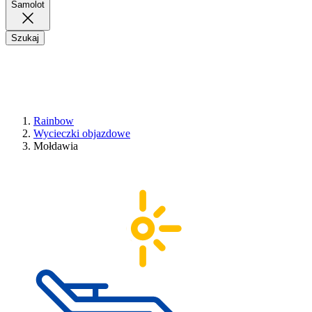
Samolot
Szukaj
Rainbow
Wycieczki objazdowe
Mołdawia