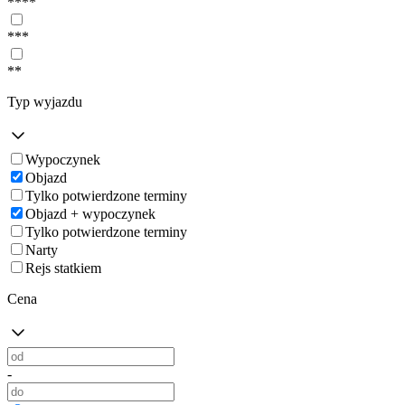
****
***
**
Typ wyjazdu
Wypoczynek
Objazd
Tylko potwierdzone terminy
Objazd + wypoczynek
Tylko potwierdzone terminy
Narty
Rejs statkiem
Cena
-