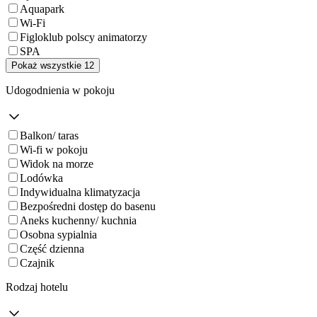
Aquapark
Wi-Fi
Figloklub polscy animatorzy
SPA
Pokaż wszystkie 12
Udogodnienia w pokoju
Balkon/ taras
Wi-fi w pokoju
Widok na morze
Lodówka
Indywidualna klimatyzacja
Bezpośredni dostęp do basenu
Aneks kuchenny/ kuchnia
Osobna sypialnia
Część dzienna
Czajnik
Rodzaj hotelu