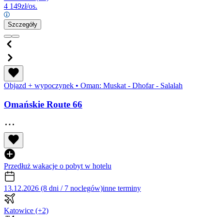
4 149
zł/os.
Szczegóły
Objazd + wypoczynek
•
Oman: Muskat - Dhofar - Salalah
Omańskie Route 66
Przedłuż wakacje o pobyt w hotelu
13.12.2026 (8 dni / 7 noclegów)
inne terminy
Katowice
(+2)