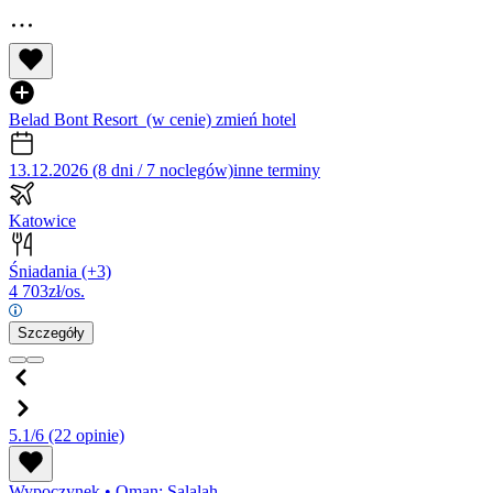
Belad Bont Resort
(w cenie)
zmień hotel
13.12.2026 (8 dni / 7 noclegów)
inne terminy
Katowice
Śniadania
(+3)
4 703
zł/os.
Szczegóły
5.1/6
(22 opinie)
Wypoczynek
•
Oman: Salalah