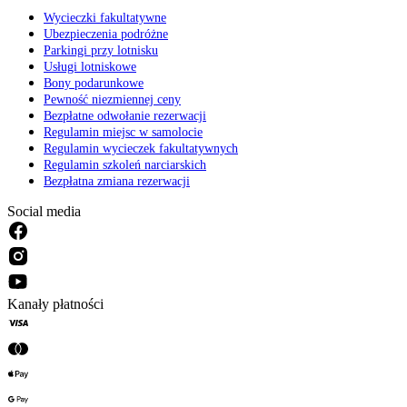
Wycieczki fakultatywne
Ubezpieczenia podróżne
Parkingi przy lotnisku
Usługi lotniskowe
Bony podarunkowe
Pewność niezmiennej ceny
Bezpłatne odwołanie rezerwacji
Regulamin miejsc w samolocie
Regulamin wycieczek fakultatywnych
Regulamin szkoleń narciarskich
Bezpłatna zmiana rezerwacji
Social media
Kanały płatności