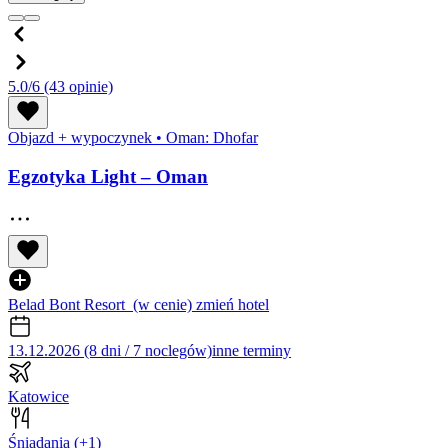
5.0/6
(43 opinie)
Objazd + wypoczynek
•
Oman: Dhofar
Egzotyka Light – Oman
Belad Bont Resort
(w cenie)
zmień hotel
13.12.2026 (8 dni / 7 noclegów)
inne terminy
Katowice
Śniadania
(+1)