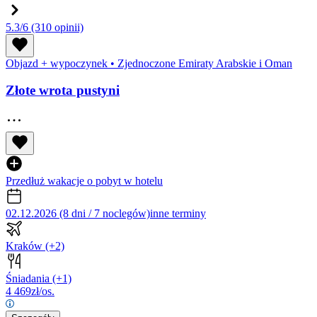
5.3/6
(310 opinii)
Objazd + wypoczynek
•
Zjednoczone Emiraty Arabskie i Oman
Złote wrota pustyni
Przedłuż wakacje o pobyt w hotelu
02.12.2026 (8 dni / 7 noclegów)
inne terminy
Kraków
(+2)
Śniadania
(+1)
4 469
zł/os.