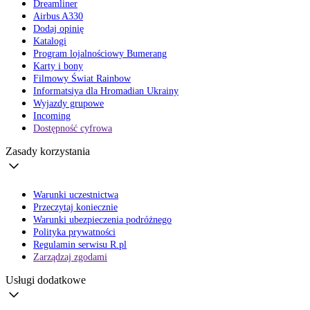
Dreamliner
Airbus A330
Dodaj opinię
Katalogi
Program lojalnościowy Bumerang
Karty i bony
Filmowy Świat Rainbow
Informatsiya dla Hromadian Ukrainy
Wyjazdy grupowe
Incoming
Dostępność cyfrowa
Zasady korzystania
Warunki uczestnictwa
Przeczytaj koniecznie
Warunki ubezpieczenia podróżnego
Polityka prywatności
Regulamin serwisu R.pl
Zarządzaj zgodami
Usługi dodatkowe