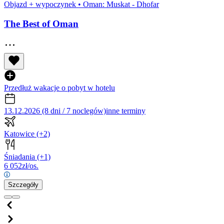
Objazd + wypoczynek
•
Oman: Muskat - Dhofar
The Best of Oman
Przedłuż wakacje o pobyt w hotelu
13.12.2026 (8 dni / 7 noclegów)
inne terminy
Katowice
(+2)
Śniadania
(+1)
6 052
zł/os.
Szczegóły