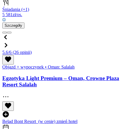
Śniadania
(+1)
5 581
zł/os.
Szczegóły
5.6/6
(26 opinii)
Objazd + wypoczynek
•
Oman: Salalah
Egzotyka Light Premium – Oman, Crowne Plaza
Resort Salalah
Belad Bont Resort
(w cenie)
zmień hotel