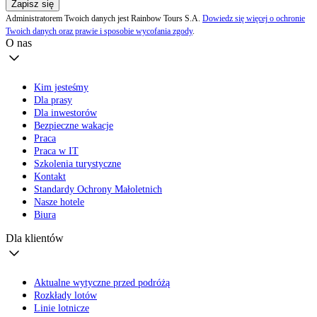
Zapisz się
Administratorem Twoich danych jest Rainbow Tours S.A.
Dowiedz się więcej o ochronie
Twoich danych oraz prawie i sposobie wycofania zgody
.
O nas
Kim jesteśmy
Dla prasy
Dla inwestorów
Bezpieczne wakacje
Praca
Praca w IT
Szkolenia turystyczne
Kontakt
Standardy Ochrony Małoletnich
Nasze hotele
Biura
Dla klientów
Aktualne wytyczne przed podróżą
Rozkłady lotów
Linie lotnicze