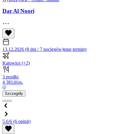
Dar Al Noori
13.12.2026 (8 dni / 7 noclegów)
inne terminy
Katowice
(+2)
3 posiłki
4 381
zł/os.
Szczegóły
5.6/6
(6 opinii)