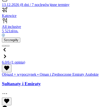
13.12.2026 (8 dni / 7 noclegów)
inne terminy
Katowice
All inclusive
5 521
zł/os.
Szczegóły
6.0/6
(1 opinia)
Objazd + wypoczynek
•
Oman i Zjednoczone Emiraty Arabskie
Sułtanaty i Emiraty