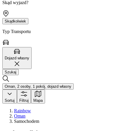
Skąd wyjazd?
Skądkolwiek
Typ Transportu
Dojazd własny
Szukaj
Oman, 2 osoby, 1 pokój, dojazd własny
Sortuj
Filtruj
Mapa
Rainbow
Oman
Samochodem