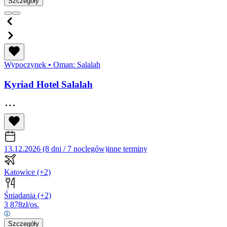
Szczegóły
Wypoczynek
•
Oman: Salalah
Kyriad Hotel Salalah
13.12.2026 (8 dni / 7 noclegów)
inne terminy
Katowice
(+2)
Śniadania
(+2)
3 878
zł/os.
Szczegóły