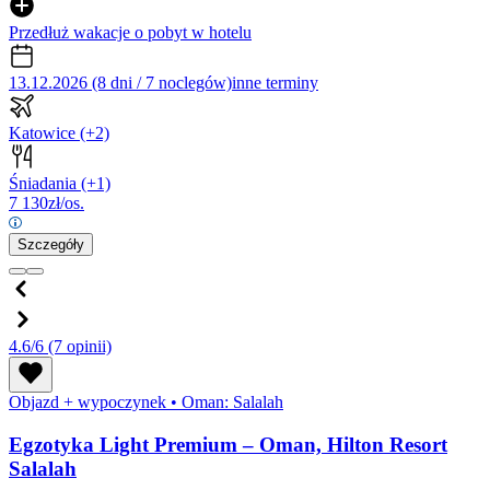
Przedłuż wakacje o pobyt w hotelu
13.12.2026 (8 dni / 7 noclegów)
inne terminy
Katowice
(+2)
Śniadania
(+1)
7 130
zł/os.
Szczegóły
4.6/6
(7 opinii)
Objazd + wypoczynek
•
Oman: Salalah
Egzotyka Light Premium – Oman, Hilton Resort
Salalah