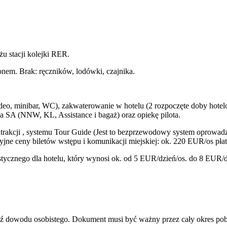
żu stacji kolejki RER.
nem. Brak: ręczników, lodówki, czajnika.
eo, minibar, WC), zakwaterowanie w hotelu (2 rozpoczęte doby hotelo
a SA (NNW, KL, Assistance i bagaż) oraz opiekę pilota.
rakcji , systemu Tour Guide (Jest to bezprzewodowy system oprowad
yjne ceny biletów wstępu i komunikacji miejskiej: ok. 220 EUR/os płat
nego dla hotelu, który wynosi ok. od 5 EUR/dzień/os. do 8 EUR/dzi
bądź dowodu osobistego. Dokument musi być ważny przez cały okres po