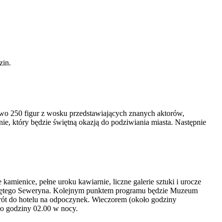
zin.
o 250 figur z wosku przedstawiających znanych aktorów,
e, który będzie świętną okazją do podziwiania miasta. Następnie
amienice, pełne uroku kawiarnie, liczne galerie sztuki i urocze
ł świętego Seweryna. Kolejnym punktem programu będzie Muzeum
ót do hotelu na odpoczynek. Wieczorem (około godziny
ło godziny 02.00 w nocy.