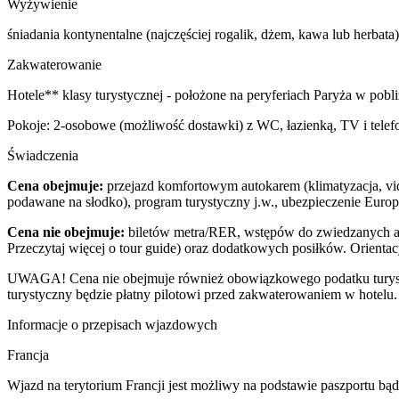
Wyżywienie
śniadania kontynentalne (najczęściej rogalik, dżem, kawa lub herbata)
Zakwaterowanie
Hotele** klasy turystycznej - położone na peryferiach Paryża w pobli
Pokoje: 2-osobowe (możliwość dostawki) z WC, łazienką, TV i telefo
Świadczenia
Cena obejmuje:
przejazd komfortowym autokarem (klimatyzacja, vid
podawane na słodko), program turystyczny j.w., ubezpieczenie Europ
Cena nie obejmuje:
biletów metra/RER, wstępów do zwiedzanych at
Przeczytaj więcej o tour guide) oraz dodatkowych posiłków. Orientac
UWAGA! Cena nie obejmuje również obowiązkowego podatku turystycz
turystyczny będzie płatny pilotowi przed zakwaterowaniem w hotelu.
Informacje o przepisach wjazdowych
Francja
​Wjazd na terytorium Francji jest możliwy na podstawie paszportu 