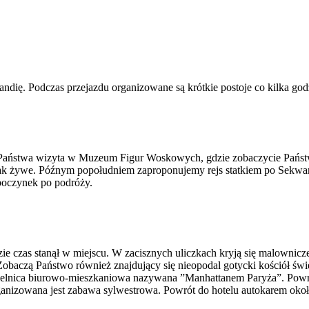
ndię. Podczas przejazdu organizowane są krótkie postoje co kilka god
Państwa wizyta w Muzeum Figur Woskowych, gdzie zobaczycie Państw
jak żywe. Późnym popołudniem zaproponujemy rejs statkiem po Sekwani
dpoczynek po podróży.
czas stanął w miejscu. W zacisznych uliczkach kryją się malownicze k
żu! Zobaczą Państwo również znajdujący się nieopodal gotycki kośció
ielnica biurowo-mieszkaniowa nazywana ”Manhattanem Paryża”. Powr
rganizowana jest zabawa sylwestrowa. Powrót do hotelu autokarem oko