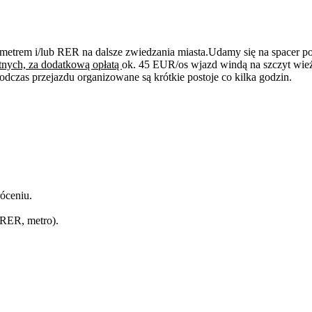
etrem i/lub RER na dalsze zwiedzania miasta.Udamy się na spacer po 
ętnych, za dodatkową opłatą
ok. 45 EUR/os wjazd windą na szczyt wie
czas przejazdu organizowane są krótkie postoje co kilka godzin.
óceniu.
(RER, metro).