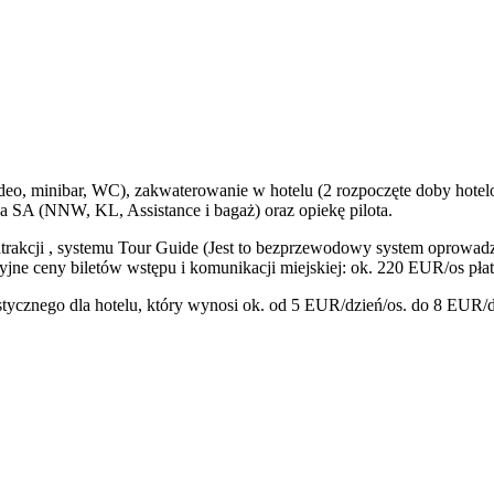
eo, minibar, WC), zakwaterowanie w hotelu (2 rozpoczęte doby hotelo
a SA (NNW, KL, Assistance i bagaż) oraz opiekę pilota.
rakcji , systemu Tour Guide (Jest to bezprzewodowy system oprowad
yjne ceny biletów wstępu i komunikacji miejskiej: ok. 220 EUR/os płat
nego dla hotelu, który wynosi ok. od 5 EUR/dzień/os. do 8 EUR/dzi