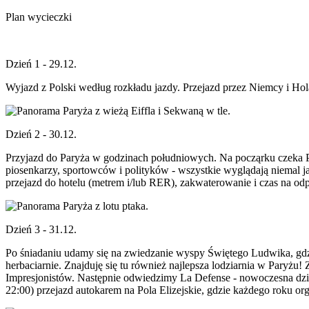
Plan wycieczki
Dzień 1 - 29.12.
Wyjazd z Polski według rozkładu jazdy. Przejazd przez Niemcy i Hola
Dzień 2 - 30.12.
Przyjazd do Paryża w godzinach południowych. Na począrku czeka 
piosenkarzy, sportowców i polityków - wszystkie wyglądają niemal 
przejazd do hotelu (metrem i/lub RER), zakwaterowanie i czas na o
Dzień 3 - 31.12.
Po śniadaniu udamy się na zwiedzanie wyspy Świętego Ludwika, gdzie 
herbaciarnie. Znajduję się tu również najlepsza lodziarnia w Pary
Impresjonistów. Następnie odwiedzimy La Defense - nowoczesna dz
22:00) przejazd autokarem na Pola Elizejskie, gdzie każdego roku o