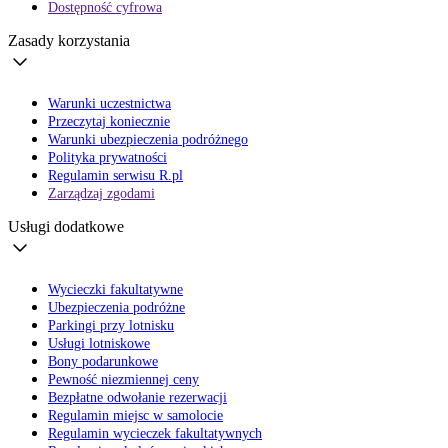
Dostępność cyfrowa
Zasady korzystania
Warunki uczestnictwa
Przeczytaj koniecznie
Warunki ubezpieczenia podróżnego
Polityka prywatności
Regulamin serwisu R.pl
Zarządzaj zgodami
Usługi dodatkowe
Wycieczki fakultatywne
Ubezpieczenia podróżne
Parkingi przy lotnisku
Usługi lotniskowe
Bony podarunkowe
Pewność niezmiennej ceny
Bezpłatne odwołanie rezerwacji
Regulamin miejsc w samolocie
Regulamin wycieczek fakultatywnych