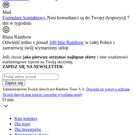
Mail
Formularz kontaktowy
Nasi konsultanci są do Twojej dyspozycji 7
dni w tygodniu
Biura Rainbow
Odwiedź jedno z ponad
100 biur Rainbow
w całej Polsce i
zarezerwuj swój
wymarzony urlop
Jeśli chcesz
jako pierwszy otrzymać najlepsze oferty
i inne wiadomości
marketingowe wprost na Twoją skrzynkę,
ZAPISZ SIĘ NA NEWSLETTER:
Zapisz się
Administratorem Twoich danych jest Rainbow Tours S.A.
Dowiedz się więcej o ochronie
Twoich danych oraz prawie i sposobie wycofania zgody
.
O nas
Kim jesteśmy
Dla prasy
Dla inwestorów
Bezpieczne wakacje