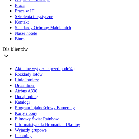
Praca
Praca w IT
Szkolenia turystyczne
Kontakt
Standardy Ochrony Małoletnich
Nasze hotele
Biura
Dla klientów
Aktualne wytyczne przed podróżą
Rozkłady lotów
Linie lotnicze
Dreamliner
Airbus A330
Dodaj opinię
Katalogi
Program lojalnościowy Bumerang
Karty i bony
Filmowy Świat Rainbow
Informatsiya dla Hromadian Ukrainy
Wyjazdy grupowe
Incoming