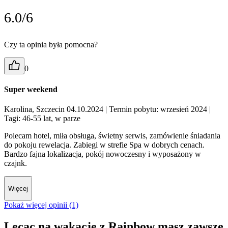
6.0/6
Czy ta opinia była pomocna?
0
Super weekend
Karolina, Szczecin 04.10.2024
| Termin pobytu: wrzesień 2024
|
Tagi: 46-55 lat, w parze
Polecam hotel, miła obsługa, świetny serwis, zamówienie śniadania
do pokoju rewelacja. Zabiegi w strefie Spa w dobrych cenach.
Bardzo fajna lokalizacja, pokój nowoczesny i wyposażony w
czajnk.
Więcej
Pokaż więcej opinii (1)
Lecąc na wakacje z Rainbow masz zawsze