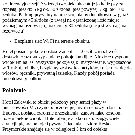
konferencyjne, sejf. Zwierzęta - obiekt akceptuje jedynie psy za
dopłatą: pies do 5 kg ok. 50 zł/doba, pies powyżej 5 kg ok. 100
zł/doba. Parking prywatny na miejscu, płatny dodatkowo: w garażu
podziemnym 45 zł/doba (z uwagi na ograniczoną ilość miejsc
wymagana rezerwacja), naziemny 30 zł/doba (nie jest wymagana
rezerwacja).
Bezpłatna sieć Wi-Fi na terenie obiektu.
Hotel posiada pokoje dostosowane dla 1-2 osób z możliwością
dostawki oraz dwusypialniane pokoje familijne. Niektóre dysponują
widokiem na las. Wszystkie pokoje są klimatyzowane, wyposażone
w TV-Sat, minibar, bezpłatny zestaw kosmetyków, sejf, suszarkę do
włosów, ręczniki, prywatną łazienkę. Każdy pokój posiada
umeblowany balkon.
Położenie
Hotel Zalewski to obiekt położony przy samej plaży w
miejscowości Mrzeżyno, otoczony pięknym sosnowym lasem.
Budynek posiada ogromne przeszklenia, zapewniając gościom
hotelu piękne widoki. Hotel oferuje znakomitą obsługę, wiele
atrakcji, piękne pokoje i pyszne śniadania. Jezioro Resko
Przymorskie znajduje się w odległości 3 km od obiektu.