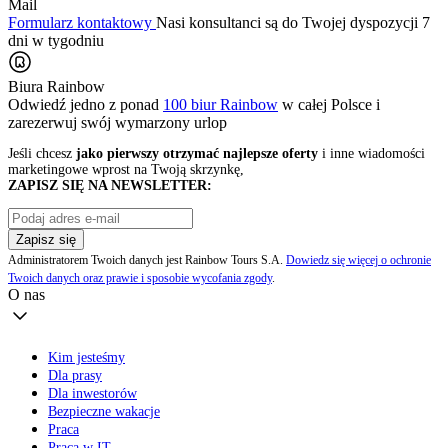
Mail
Formularz kontaktowy
Nasi konsultanci są do Twojej dyspozycji 7
dni w tygodniu
Biura Rainbow
Odwiedź jedno z ponad
100 biur Rainbow
w całej Polsce i
zarezerwuj swój
wymarzony urlop
Jeśli chcesz
jako pierwszy otrzymać najlepsze oferty
i inne wiadomości
marketingowe wprost na Twoją skrzynkę,
ZAPISZ SIĘ NA NEWSLETTER:
Zapisz się
Administratorem Twoich danych jest Rainbow Tours S.A.
Dowiedz się więcej o ochronie
Twoich danych oraz prawie i sposobie wycofania zgody
.
O nas
Kim jesteśmy
Dla prasy
Dla inwestorów
Bezpieczne wakacje
Praca
Praca w IT