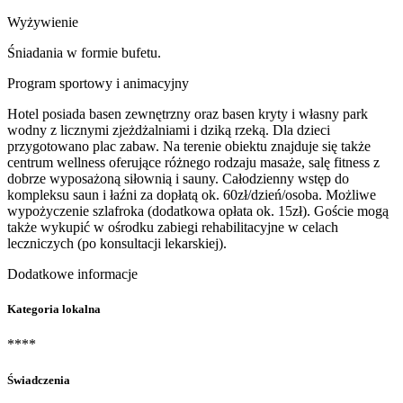
Wyżywienie
Śniadania w formie bufetu.
Program sportowy i animacyjny
Hotel posiada basen zewnętrzny oraz basen kryty i własny park
wodny z licznymi zjeżdżalniami i dziką rzeką. Dla dzieci
przygotowano plac zabaw. Na terenie obiektu znajduje się także
centrum wellness oferujące różnego rodzaju masaże, salę fitness z
dobrze wyposażoną siłownią i sauny. Całodzienny wstęp do
kompleksu saun i łaźni za dopłatą ok. 60zł/dzień/osoba. Możliwe
wypożyczenie szlafroka (dodatkowa opłata ok. 15zł). Goście mogą
także wykupić w ośrodku zabiegi rehabilitacyjne w celach
leczniczych (po konsultacji lekarskiej).
Dodatkowe informacje
Kategoria lokalna
****
Świadczenia