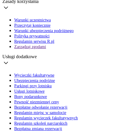
Zasady korzystania
Warunki uczestnictwa
Przeczytaj koniecznie
Warunki ubezpieczenia podróżnego
Polityka prywatności
Regulamin serwisu R.pl
Zarządzaj zgodami
Usługi dodatkowe
Wycieczki fakultatywne
Ubezpieczenia podróżne
Parkingi przy lotnisku
Usługi lotniskowe
Bony podarunkowe
Pewność niezmiennej ceny
Bezpłatne odwołanie rezerwacji
Regulamin miejsc w samolocie
Regulamin wycieczek fakultatywnych
Regulamin szkoleń narciarskich
Bezpłatna zmiana rezerwacji