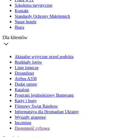
Szkolenia turystyczne
Kontakt
Standardy Ochrony Małoletnich
Nasze hotele
Biura
Dla klientów
Aktualne wytyczne przed podróżą
Rozkłady lotów
Linie lotnicze
Dreamliner
Airbus A330
Dodaj opinię
Katalogi
Program lojalnościowy Bumerang
Karty i bony
Filmowy Świat Rainbow
Informatsiya dla Hromadian Ukrainy
Wyjazdy grupowe
Incoming
Dostępność cyfrowa