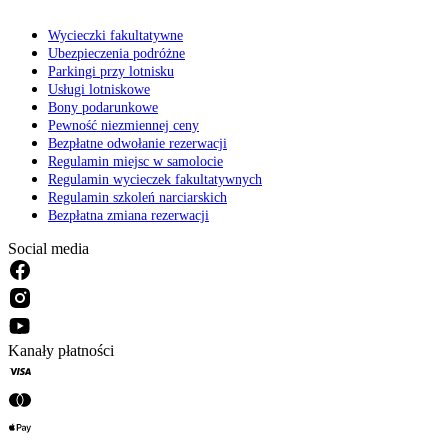
Wycieczki fakultatywne
Ubezpieczenia podróżne
Parkingi przy lotnisku
Usługi lotniskowe
Bony podarunkowe
Pewność niezmiennej ceny
Bezpłatne odwołanie rezerwacji
Regulamin miejsc w samolocie
Regulamin wycieczek fakultatywnych
Regulamin szkoleń narciarskich
Bezpłatna zmiana rezerwacji
Social media
Kanały płatności