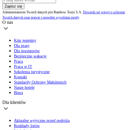
Zapisz się
Administratorem Twoich danych jest Rainbow Tours S.A.
Dowiedz się więcej o ochronie
Twoich danych oraz prawie i sposobie wycofania zgody
.
O nas
Kim jesteśmy
Dla prasy
Dla inwestorów
Bezpieczne wakacje
Praca
Praca w IT
Szkolenia turystyczne
Kontakt
Standardy Ochrony Małoletnich
Nasze hotele
Biura
Dla klientów
Aktualne wytyczne przed podróżą
Rozkłady lotów