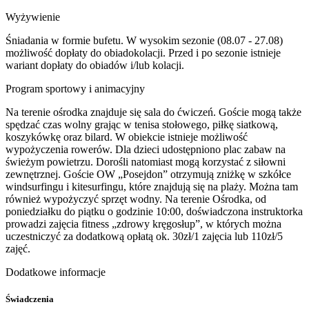
Wyżywienie
Śniadania w formie bufetu. W wysokim sezonie (08.07 - 27.08)
możliwość dopłaty do obiadokolacji. Przed i po sezonie istnieje
wariant dopłaty do obiadów i/lub kolacji.
Program sportowy i animacyjny
Na terenie ośrodka znajduje się sala do ćwiczeń. Goście mogą także
spędzać czas wolny grając w tenisa stołowego, piłkę siatkową,
koszykówkę oraz bilard. W obiekcie istnieje możliwość
wypożyczenia rowerów. Dla dzieci udostępniono plac zabaw na
świeżym powietrzu. Dorośli natomiast mogą korzystać z siłowni
zewnętrznej. Goście OW „Posejdon” otrzymują zniżkę w szkółce
windsurfingu i kitesurfingu, które znajdują się na plaży. Można tam
również wypożyczyć sprzęt wodny. Na terenie Ośrodka, od
poniedziałku do piątku o godzinie 10:00, doświadczona instruktorka
prowadzi zajęcia fitness „zdrowy kręgosłup”, w których można
uczestniczyć za dodatkową opłatą ok. 30zł/1 zajęcia lub 110zł/5
zajęć.
Dodatkowe informacje
Świadczenia