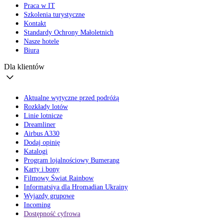
Praca w IT
Szkolenia turystyczne
Kontakt
Standardy Ochrony Małoletnich
Nasze hotele
Biura
Dla klientów
Aktualne wytyczne przed podróżą
Rozkłady lotów
Linie lotnicze
Dreamliner
Airbus A330
Dodaj opinię
Katalogi
Program lojalnościowy Bumerang
Karty i bony
Filmowy Świat Rainbow
Informatsiya dla Hromadian Ukrainy
Wyjazdy grupowe
Incoming
Dostępność cyfrowa