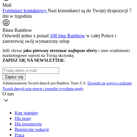
Mail
Formularz kontaktowy
Nasi konsultanci są do Twojej dyspozycji 7
dni w tygodniu
Biura Rainbow
Odwiedź jedno z ponad
100 biur Rainbow
w całej Polsce i
zarezerwuj swój
wymarzony urlop
Jeśli chcesz
jako pierwszy otrzymać najlepsze oferty
i inne wiadomości
marketingowe wprost na Twoją skrzynkę,
ZAPISZ SIĘ NA NEWSLETTER:
Zapisz się
Administratorem Twoich danych jest Rainbow Tours S.A.
Dowiedz się więcej o ochronie
Twoich danych oraz prawie i sposobie wycofania zgody
.
O nas
Kim jesteśmy
Dla prasy
Dla inwestorów
Bezpieczne wakacje
Praca