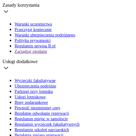
Zasady korzystania
Warunki uczestnictwa
Przeczytaj koniecznie
Warunki ubezpieczenia podróżnego
Polityka prywatności
Regulamin serwisu R.pl
Zarządzaj zgodami
Usługi dodatkowe
Wycieczki fakultatywne
Ubezpieczenia podróżne
Parkingi przy lotnisku
Usługi lotniskowe
Bony podarunkowe
Pewność niezmiennej ceny
Bezpłatne odwołanie rezerwacji
Regulamin miejsc w samolocie
Regulamin wycieczek fakultatywnych
Regulamin szkoleń narciarskich
Bezpłatna zmiana rezerwacji