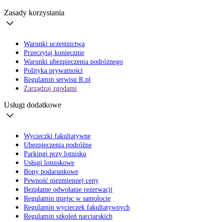
Zasady korzystania
Warunki uczestnictwa
Przeczytaj koniecznie
Warunki ubezpieczenia podróżnego
Polityka prywatności
Regulamin serwisu R.pl
Zarządzaj zgodami
Usługi dodatkowe
Wycieczki fakultatywne
Ubezpieczenia podróżne
Parkingi przy lotnisku
Usługi lotniskowe
Bony podarunkowe
Pewność niezmiennej ceny
Bezpłatne odwołanie rezerwacji
Regulamin miejsc w samolocie
Regulamin wycieczek fakultatywnych
Regulamin szkoleń narciarskich