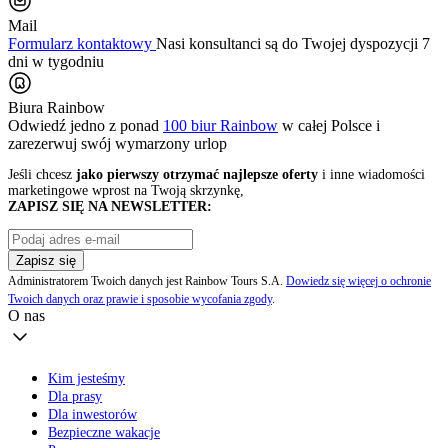
Mail
Formularz kontaktowy
Nasi konsultanci są do Twojej dyspozycji 7
dni w tygodniu
Biura Rainbow
Odwiedź jedno z ponad
100 biur Rainbow
w całej Polsce i
zarezerwuj swój
wymarzony urlop
Jeśli chcesz
jako pierwszy otrzymać najlepsze oferty
i inne wiadomości
marketingowe wprost na Twoją skrzynkę,
ZAPISZ SIĘ NA NEWSLETTER:
Zapisz się
Administratorem Twoich danych jest Rainbow Tours S.A.
Dowiedz się więcej o ochronie
Twoich danych oraz prawie i sposobie wycofania zgody
.
O nas
Kim jesteśmy
Dla prasy
Dla inwestorów
Bezpieczne wakacje