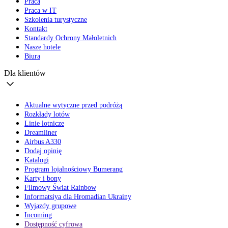
Praca
Praca w IT
Szkolenia turystyczne
Kontakt
Standardy Ochrony Małoletnich
Nasze hotele
Biura
Dla klientów
Aktualne wytyczne przed podróżą
Rozkłady lotów
Linie lotnicze
Dreamliner
Airbus A330
Dodaj opinię
Katalogi
Program lojalnościowy Bumerang
Karty i bony
Filmowy Świat Rainbow
Informatsiya dla Hromadian Ukrainy
Wyjazdy grupowe
Incoming
Dostępność cyfrowa