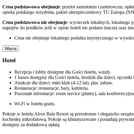
Cena podstawowa obejmuje
: przelot samolotem czarterowym, opłat
opiekę polskiego rezydenta, pakiet ubezpieczeniowy TU Europa (NN
Cena podstawowa nie obejmuje
: wycieczek lokalnych, lokalnego 
napojów do posiłków jeśli w opisie hoteli nie podano inaczej oraz i
Cena nie obejmuje lokalnego podatku turystycznego w wysokośc
Więcej
Hotel
Recepcja i lobby dostępne dla Gości hotelu, windy.
1 basen dostępny dla Gości hotelu, brodzik dla dzieci, ręczniki
Atrakcje dla dzieci: mini klub (4-12 lat), plac zabaw.
Restauracje: restauracje, bary, kafeteria.
Pozostałe informacje: room service (płatny), sala konferencyjn
Wi-Fi w hotelu gratis.
Pokoje w hotelu Alvor Baía Resort są przestronne i elegancko urzą
kuchenkę mikrofalową. Pokoje są klimatyzowane i posiadają prywatne
dostępny za dodatkową opłatą