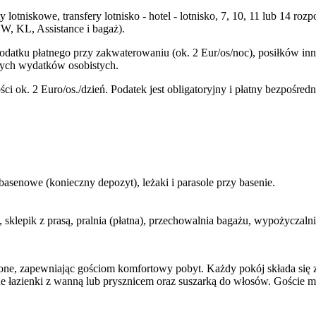
y lotniskowe, transfery lotnisko - hotel - lotnisko, 7, 10, 11 lub 14
W, KL, Assistance i bagaż).
podatku płatnego przy zakwaterowaniu (ok. 2 Eur/os/noc), posiłków i
nnych wydatków osobistych.
i ok. 2 Euro/os./dzień. Podatek jest obligatoryjny i płatny bezpośre
 basenowe (konieczny depozyt), leżaki i parasole przy basenie.
a, sklepik z prasą, pralnia (płatna), przechowalnia bagażu, wypożyczal
dzone, zapewniając gościom komfortowy pobyt. Każdy pokój składa si
 łazienki z wanną lub prysznicem oraz suszarką do włosów. Goście mogą