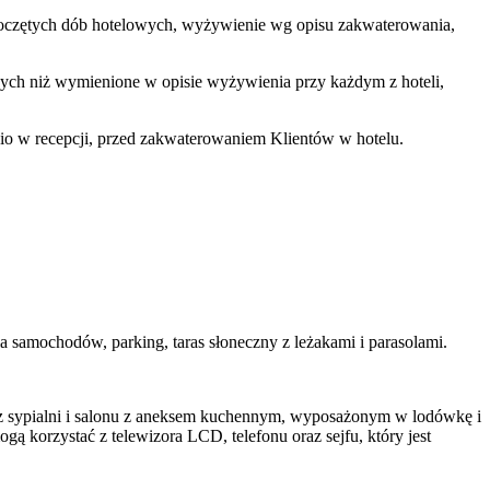
 rozpoczętych dób hotelowych, wyżywienie wg opisu zakwaterowania,
nnych niż wymienione w opisie wyżywienia przy każdym z hoteli,
dnio w recepcji, przed zakwaterowaniem Klientów w hotelu.
nia samochodów, parking, taras słoneczny z leżakami i parasolami.
ę z sypialni i salonu z aneksem kuchennym, wyposażonym w lodówkę i
 korzystać z telewizora LCD, telefonu oraz sejfu, który jest