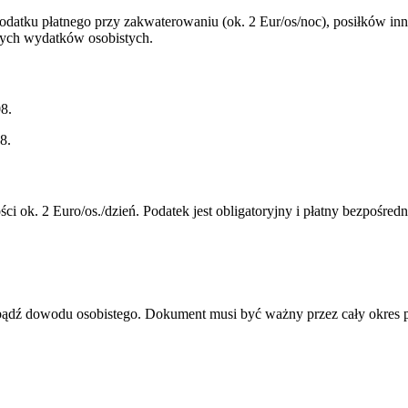
podatku płatnego przy zakwaterowaniu (ok. 2 Eur/os/noc), posiłków i
nnych wydatków osobistych.
8.
8.
i ok. 2 Euro/os./dzień. Podatek jest obligatoryjny i płatny bezpośre
u bądź dowodu osobistego. Dokument musi być ważny przez cały okres 