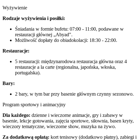
Wyżywienie
Rodzaje wyżywienia i posiłki:
Śniadania w formie bufetu: 07:00 - 11:00, podawane w
restauracji głównej „Abyad".
Możliwość dopłaty do obiadokolacji: 18:30 - 22:00.
Restauracje:
5 restauracji: międzynarodowa restauracja główna oraz 4
restauracje a la carte (regionalna, japońska, włoska,
portugalska).
Bary:
2 bary, w tym bar przy basenie głównym czynny sezonowo.
Program sportowy i animacyjny
Dla każdego:
dzienne i wieczorne animacje, gry i zabawy w
basenie, lekcje gotowania, zajęcia sportowe, siłownia, basen kryty,
wieczory tematyczne, wieczorne show, muzyka na żywo.
Za dodatkową opłatą:
kort tenisowy (dodatkowo płatny), zabiegi i