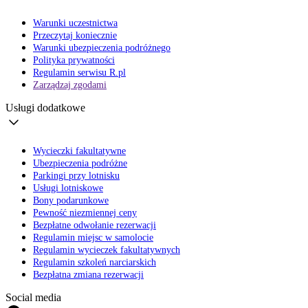
Warunki uczestnictwa
Przeczytaj koniecznie
Warunki ubezpieczenia podróżnego
Polityka prywatności
Regulamin serwisu R.pl
Zarządzaj zgodami
Usługi dodatkowe
Wycieczki fakultatywne
Ubezpieczenia podróżne
Parkingi przy lotnisku
Usługi lotniskowe
Bony podarunkowe
Pewność niezmiennej ceny
Bezpłatne odwołanie rezerwacji
Regulamin miejsc w samolocie
Regulamin wycieczek fakultatywnych
Regulamin szkoleń narciarskich
Bezpłatna zmiana rezerwacji
Social media