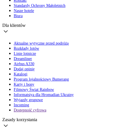
Kontakt
Standardy Ochrony Małoletnich
Nasze hotele
Biura
Dla klientów
Aktualne wytyczne przed podróżą
Rozkłady lotów
Linie lotnicze
Dreamliner
Airbus A330
Dodaj opinię
Katalogi
Program lojalnościowy Bumerang
Karty i bony
Filmowy Świat Rainbow
Informatsiya dla Hromadian Ukrainy
Wyjazdy grupowe
Incoming
Dostępność cyfrowa
Zasady korzystania