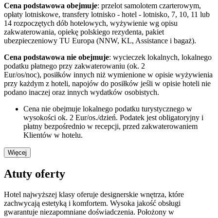
Cena podstawowa obejmuje
: przelot samolotem czarterowym,
opłaty lotniskowe, transfery lotnisko - hotel - lotnisko, 7, 10, 11 lub
14 rozpoczętych dób hotelowych, wyżywienie wg opisu
zakwaterowania, opiekę polskiego rezydenta, pakiet
ubezpieczeniowy TU Europa (NNW, KL, Assistance i bagaż).
Cena podstawowa nie obejmuje
: wycieczek lokalnych, lokalnego
podatku płatnego przy zakwaterowaniu (ok. 2
Eur/os/noc), posiłków innych niż wymienione w opisie wyżywienia
przy każdym z hoteli, napojów do posiłków jeśli w opisie hoteli nie
podano inaczej oraz innych wydatków osobistych.
Cena nie obejmuje lokalnego podatku turystycznego w
wysokości ok. 2 Eur/os./dzień. Podatek jest obligatoryjny i
płatny bezpośrednio w recepcji, przed zakwaterowaniem
Klientów w hotelu.
Więcej
Atuty oferty
Hotel najwyższej klasy oferuje designerskie wnętrza, które
zachwycają estetyką i komfortem. Wysoka jakość obsługi
gwarantuje niezapomniane doświadczenia. Położony w