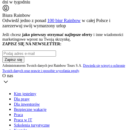
dni w tygodniu
Biura Rainbow
Odwiedź jedno z ponad
100 biur Rainbow
w całej Polsce i
zarezerwuj swój
wymarzony urlop
Jeśli chcesz
jako pierwszy otrzymać najlepsze oferty
i inne wiadomości
marketingowe wprost na Twoją skrzynkę,
ZAPISZ SIĘ NA NEWSLETTER:
Zapisz się
Administratorem Twoich danych jest Rainbow Tours S.A.
Dowiedz się więcej o ochronie
Twoich danych oraz prawie i sposobie wycofania zgody
.
O nas
Kim jesteśmy
Dla prasy
Dla inwestorów
Bezpieczne wakacje
Praca
Praca w IT
Szkolenia turystyczne