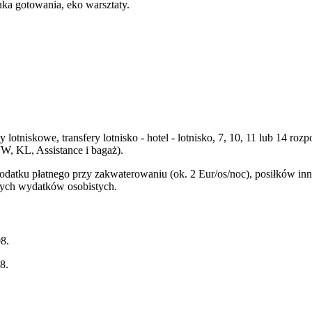
uka gotowania, eko warsztaty.
y lotniskowe, transfery lotnisko - hotel - lotnisko, 7, 10, 11 lub 14
W, KL, Assistance i bagaż).
podatku płatnego przy zakwaterowaniu (ok. 2 Eur/os/noc), posiłków i
nnych wydatków osobistych.
8.
8.