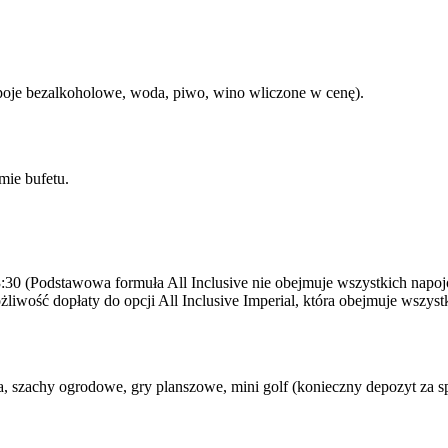
apoje bezalkoholowe, woda, piwo, wino wliczone w cenę).
mie bufetu.
:30 (Podstawowa formuła All Inclusive nie obejmuje wszystkich napo
możliwość dopłaty do opcji All Inclusive Imperial, która obejmuje wsz
a, szachy ogrodowe, gry planszowe, mini golf (konieczny depozyt za s