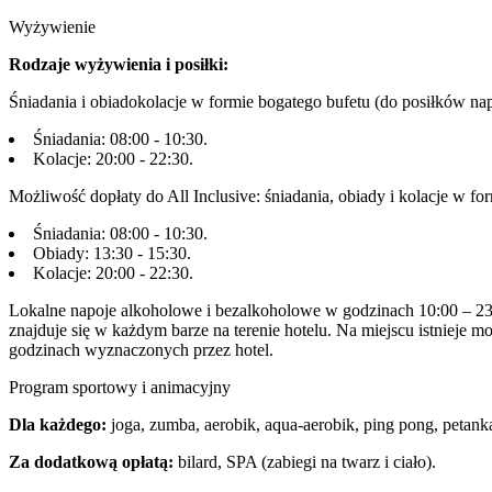
Wyżywienie
Rodzaje wyżywienia i posiłki:
Śniadania i obiadokolacje w formie bogatego bufetu (do posiłków n
Śniadania: 08:00 - 10:30.
Kolacje: 20:00 - 22:30.
Możliwość dopłaty do All Inclusive: śniadania, obiady i kolacje w for
Śniadania: 08:00 - 10:30.
Obiady: 13:30 - 15:30.
Kolacje: 20:00 - 22:30.
Lokalne napoje alkoholowe i bezalkoholowe w godzinach 10:00 – 23
znajduje się w każdym barze na terenie hotelu. Na miejscu istnieje 
godzinach wyznaczonych przez hotel.
Program sportowy i animacyjny
Dla każdego:
joga, zumba, aerobik, aqua-aerobik, ping pong, petank
Za dodatkową opłatą:
bilard, SPA (zabiegi na twarz i ciało).