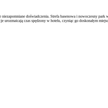
uje niezapomniane doświadczenia. Strefa basenowa i nowoczesny park 
je urozmaicają czas spędzony w hotelu, czyniąc go doskonałym miej