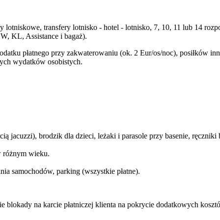
y lotniskowe, transfery lotnisko - hotel - lotnisko, 7, 10, 11 lub 14
W, KL, Assistance i bagaż).
podatku płatnego przy zakwaterowaniu (ok. 2 Eur/os/noc), posiłków i
nnych wydatków osobistych.
cią jacuzzi), brodzik dla dzieci, leżaki i parasole przy basenie, ręczn
 w różnym wieku.
lnia samochodów, parking (wszystkie płatne).
e blokady na karcie płatniczej klienta na pokrycie dodatkowych koszt