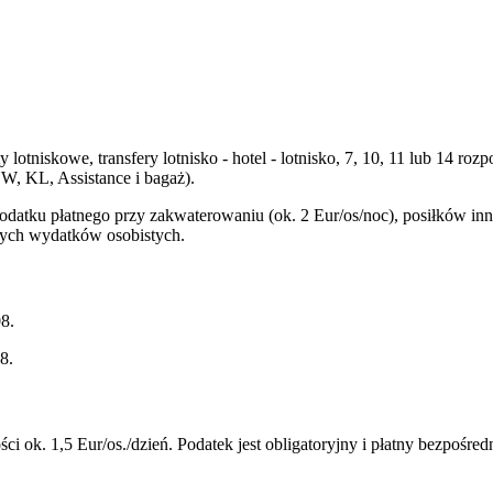
y lotniskowe, transfery lotnisko - hotel - lotnisko, 7, 10, 11 lub 14
W, KL, Assistance i bagaż).
podatku płatnego przy zakwaterowaniu (ok. 2 Eur/os/noc), posiłków i
nnych wydatków osobistych.
8.
8.
i ok. 1,5 Eur/os./dzień. Podatek jest obligatoryjny i płatny bezpośre