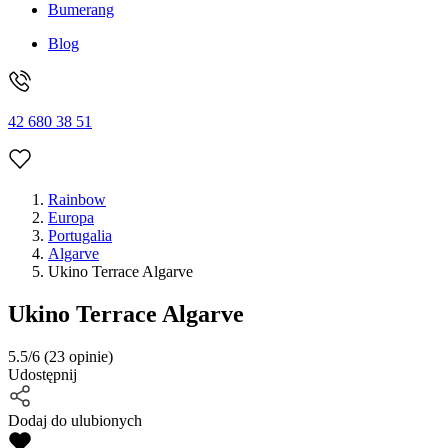
Bumerang
Blog
42 680 38 51
Rainbow
Europa
Portugalia
Algarve
Ukino Terrace Algarve
Ukino Terrace Algarve
5.5/6
(23 opinie)
Udostępnij
Dodaj do ulubionych