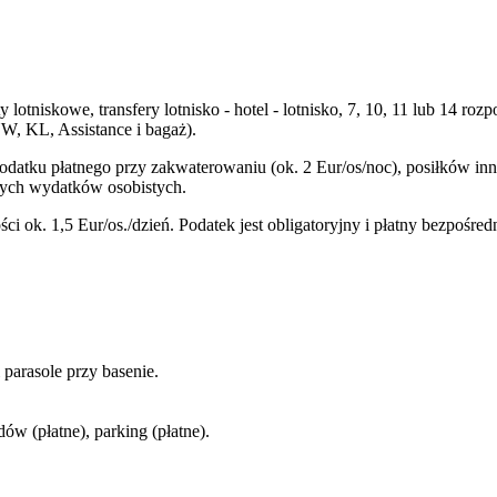
y lotniskowe, transfery lotnisko - hotel - lotnisko, 7, 10, 11 lub 14
W, KL, Assistance i bagaż).
podatku płatnego przy zakwaterowaniu (ok. 2 Eur/os/noc), posiłków i
nnych wydatków osobistych.
i ok. 1,5 Eur/os./dzień. Podatek jest obligatoryjny i płatny bezpośre
 parasole przy basenie.
ów (płatne), parking (płatne).