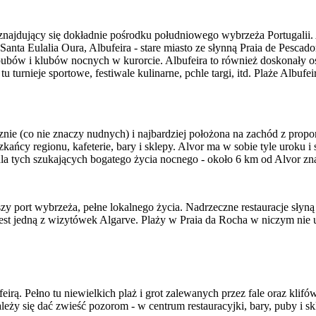
 znajdujący się dokładnie pośrodku południowego wybrzeża Portugalii. 
Santa Eulalia Oura, Albufeira - stare miasto ze słynną Praia de Pesca
 pubów i klubów nocnych w kurorcie. Albufeira to również doskonały 
 turnieje sportowe, festiwale kulinarne, pchle targi, itd. Plaże Albufe
nie (co nie znaczy nudnych) i najbardziej położona na zachód z pro
szkańcy regionu, kafeterie, bary i sklepy. Alvor ma w sobie tyle uroku
la tych szukających bogatego życia nocnego - około 6 km od Alvor zna
zy port wybrzeża, pełne lokalnego życia. Nadrzeczne restauracje słyn
a jest jedną z wizytówek Algarve. Plaży w Praia da Rocha w niczym nie
rą. Pełno tu niewielkich plaż i grot zalewanych przez fale oraz klifów
ależy się dać zwieść pozorom - w centrum restauracyjki, bary, puby i s