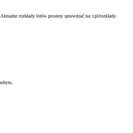
ktualne rozkłady lotów prosimy sprawdzać na: r.pl/rozklady.
pobytu.