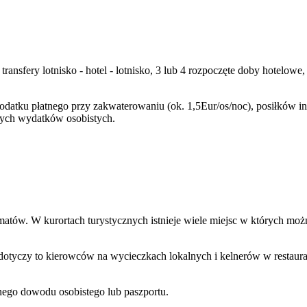
, transfery lotnisko - hotel - lotnisko, 3 lub 4 rozpoczęte doby hotel
podatku płatnego przy zakwaterowaniu (ok. 1,5Eur/os/noc), posiłków 
nnych wydatków osobistych.
atów. W kurortach turystycznych istnieje wiele miejsc w których mo
dotyczy to kierowców na wycieczkach lokalnych i kelnerów w restaurac
ego dowodu osobistego lub paszportu.