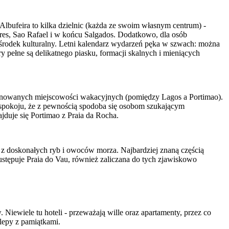
Albufeira to kilka dzielnic (każda ze swoim własnym centrum) -
dores, Sao Rafael i w końcu Salgados. Dodatkowo, dla osób
ośrodek kulturalny. Letni kalendarz wydarzeń pęka w szwach: można
iry pełne są delikatnego piasku, formacji skalnych i mieniących
ponowanych miejscowości wakacyjnych (pomiędzy Lagos a Portimao).
 i spokoju, że z pewnością spodoba się osobom szukającym
jduje się Portimao z Praia da Rocha.
ą z doskonałych ryb i owoców morza. Najbardziej znaną częścią
 ustępuje Praia do Vau, również zaliczana do tych zjawiskowo
. Niewiele tu hoteli - przeważają wille oraz apartamenty, przez co
klepy z pamiątkami.