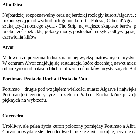
Albufeira
Najbardziej rozpoznawalny oraz najbardziej rozległy kurort Algarve,
rozpoczynając od wschodnich granic kurortu: Falesia, Olhos d'Agua, 
szukających nocnego życia - The Strip, największe skupisko barów,
tu obejrzeć spektakle, pokazy mody, posłuchać muzyki, odbywają się tu
czerwienią klifów.
Alvor
Malowniczo położona Jedna z najmniej wyeksploatowanych turystycz
W centrum Alvor znajdują się restauracje, które doceniają nawet mie
odpoczynku od hałasu i blichtru dużych ośrodków turystycznych. A d
Portimao, Praia da Rocha i Praia do Vau
Portimao – drugie pod względem wielkości miasto Algarve i najwięks
Portimao jest jego turystyczna dzielnica Praia da Rocha, której plaż
pięknych na wybrzeżu.
Carvoeiro
Urokliwy, ale pełen życia kurort położony pomiędzy Portimao a Albufei
Carvoeiro wydaje się nieco leniwe i troszkę zbyt spokojne, lecz nie n