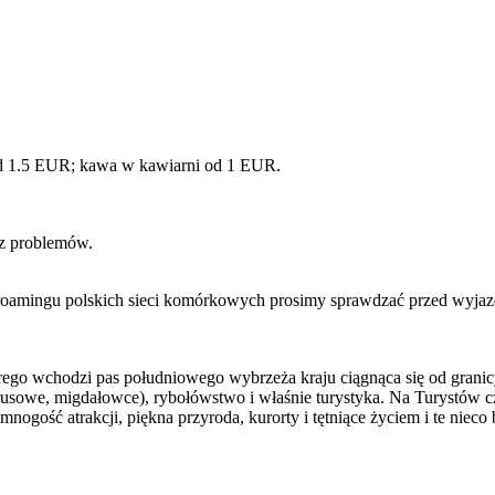
od 1.5 EUR; kawa w kawiarni od 1 EUR.
ez problemów.
 roamingu polskich sieci komórkowych prosimy sprawdzać przed wyjaz
tórego wchodzi pas południowego wybrzeża kraju ciągnąca się od grani
rusowe, migdałowce), rybołówstwo i właśnie turystyka. Na Turystów cz
gość atrakcji, piękna przyroda, kurorty i tętniące życiem i te nieco b