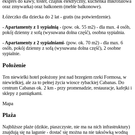
ekspres do kawy, toster, czajnik elektryczny, kuchenka mikrofalowa
oraz zmywarka) oraz balkonem (meble balkonowe).
Łóżeczko dla dziecka do 2 lat - gratis (na potwierdzenie).
- Apartamenty z 1 sypialnią
- (pow. ok. 55 m2) - dla max. 4 osób,
pokój dzienny z sofą (wysuwana dolna część), osobna sypialnia.
- Apartamenty z 2 sypialniami
- (pow. ok. 70 m2) - dla max. 6
osób, pokój dzienny z sofą (wysuwana dolna część), 2 osobne
sypialnie.
Położenie
Ten niewielki hotel położony jest nad brzegiem rzeki Formosa, w
niewielkiej, ale za to pełnej życia wiosce rybackiej Cabanas. Do
centrum Cabanas ok. 2 km - przy promenadzie, restauracje, kafejki i
sklepy z pamiątkami.
Mapa
Plaża
Najbliższe plaże (dzikie, piaszczyste, nie ma na nich infrastruktury)
znajdują się na lagunie - dostać się można na nie taksówką wodną