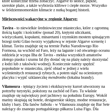
które koniecznie trzeba zobaczyć. Algarve to słońce, piękne,
szerokie plaże, a także wybrzeża klifowe i ciepłe morze. Wszystko
w śródziemnomorskim klimacie z nutką bogatej historii.
Miejscowości wakacyjne w regionie Algarve:
Tavira
- to niewielkie średniowieczne miasteczko, które z ogromną
ilością kaplic i kościołów (ponad 20), krętymi uliczkami,
wieżyczkami, kopułami, minaretami i rzymskim mostem spinającym
brzegi rzeki Gilao tworzy wyjątkową w rejonie Algarve scenerię i
klimat. Tavira znajduje się na terenie Parku Narodowego Rio
Formosa, na wschód od Faro, leży na lagunie i od otwartego oceanu
oddziela je wyspa Ilha de Tavira - mekka wszystkich amatorów
złotego piasku i szumu fal (by dostać się na plażę należy skorzystać
z łodzi lub z taksówki wodnej). Koniecznie należy spędzić
popołudnie w miasteczku, zjeść obiad w jednej z wielu
wyśmienitych restauracji rybnych, a potem siąść na ocienionym
placyku i wypić szklaneczkę
mendronho
(lokalna brandy).
Vilamoura
- tętniący życiem i ekskluzywny kurort utworzony na
potrzeby turystyki, położony na zachód od Faro. Tu właśnie
znajduje się największy port jachtowy na południu Europy. Wokół
mariny skupiają się hotele, designerskie sklepy, modne restauracje,
kluby i bary. Dla fanów futbolu - w Vilamoura znajduje się Bar Sete
należący do znanego portugalskiego piłkarza Luisa Figo. Dla