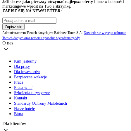
Jeśli chcesz
jako pierwszy otrzymać najlepsze oferty
i inne wiadomości
marketingowe wprost na Twoją skrzynkę,
ZAPISZ SIĘ NA NEWSLETTER:
Zapisz się
Administratorem Twoich danych jest Rainbow Tours S.A.
Dowiedz się więcej o ochronie
Twoich danych oraz prawie i sposobie wycofania zgody
.
O nas
Kim jesteśmy
Dla prasy
Dla inwestorów
Bezpieczne wakacje
Praca
Praca w IT
Szkolenia turystyczne
Kontakt
Standardy Ochrony Małoletnich
Nasze hotele
Biura
Dla klientów