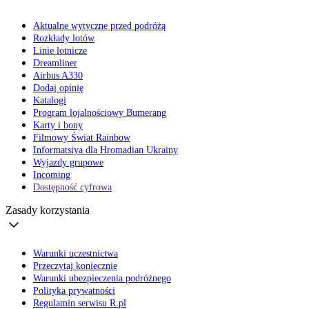
Aktualne wytyczne przed podróżą
Rozkłady lotów
Linie lotnicze
Dreamliner
Airbus A330
Dodaj opinię
Katalogi
Program lojalnościowy Bumerang
Karty i bony
Filmowy Świat Rainbow
Informatsiya dla Hromadian Ukrainy
Wyjazdy grupowe
Incoming
Dostępność cyfrowa
Zasady korzystania
Warunki uczestnictwa
Przeczytaj koniecznie
Warunki ubezpieczenia podróżnego
Polityka prywatności
Regulamin serwisu R.pl