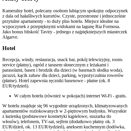
Kameralny hotel, polecany osobom lubiącym spokojny odpoczynek
z dala od hałaśliwych kurortów. Czyste, przestronne i jednocześnie
przytulne apartamenty - to duży plus hotelu. Miejsce idealne na
wypoczynek z przepięknymi widokami na lagunę Ria Formosa.
Jako bonus bliskość Taviry - jednego z najpiękniejszych miasteczek
Algarve.
Hotel
Recepcja, windy, restauracja, snack bar, pokój telewizyjny, room-
service (płatny), ogród z tarasem słonecznym z leżakami i
parasolami, basen i brodzik dla dzieci (w basenach słodka woda),
jacuzzi, kącik zabaw dla dzieci, parking, wypożyczalnia rowerów
(płatne). Hotel zapewnia ręczniki basenowe - płatne (ok. 8
EUR/tydzień).
W całym hotelu (również w pokojach) internet Wi-Fi - gratis.
W hotelu znajduje się 96 wygodnie urządzonych, klimatyzowanych
apartamentów rozlokowanych w 2-piętrowym budynku. Wszystkie
z łazienką (podstawowe kosmetyki kąpielowe, suszarka do
włosów), telefonem, TV-sat, sejfem (dodatkowo płatny ok. 3
EUR/dzień, ok. 13 EUR/tydzień), aneksem kuchennym (lodówka,