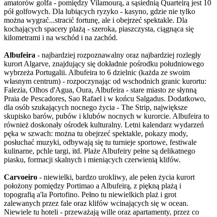
amatorów golfa - pomiędzy Vilamourą, a sąsiednią Quarteirą jest 10
pół golfowych. Dla lubiących ryzyko - kasyno, gdzie nie tylko
można wygrać...stracić fortunę, ale i obejrzeć spektakle. Dla
kochających spacery plażą - szeroka, piaszczysta, ciągnąca się
kilometrami i na wschód i na zachód.
Albufeira
- najbardziej rozpoznawalny oraz najbardziej rozległy
kurort Algarve, znajdujący się dokładnie pośrodku południowego
wybrzeża Portugalii. Albufeira to 6 dzielnic (każda ze swoim
własnym centrum) - rozpoczynając od wschodnich granic kurortu:
Falezia, Olhos d'Agua, Oura, Albufeira - stare miasto ze słynną
Praia de Pescadores, Sao Rafael i w końcu Salgadus. Dodatkowo,
dla osób szukających nocnego życia - The Strip, największe
skupisko barów, pubów i klubów nocnych w kurorcie. Albufeira to
również doskonały ośrodek kulturalny. Letni kalendarz wydarzeń
pęka w szwach: można tu obejrzeć spektakle, pokazy mody,
posłuchać muzyki, odbywają się tu turnieje sportowe, festiwale
kulinarne, pchle targi, itd. Plaże Albufeiry pełne są delikatnego
piasku, formacji skalnych i mieniących czerwienią klifów.
Carvoeiro
- niewielki, bardzo urokliwy, ale pełen życia kurort
położony pomiędzy Portimao a Albufeirą, z piękną plażą i
topografią a'la Portofino. Pełno tu niewielkich plaż i grot
zalewanych przez fale oraz klifów wcinających się w ocean.
Niewiele tu hoteli - przeważają wille oraz apartamenty, przez co