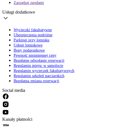
Zarządzaj zgodami
Usługi dodatkowe
Wycieczki fakultatywne
Ubezpieczenia podróżne
Parkingi przy lotnisku
Usługi lotniskowe
Bony podarunkowe
Pewność niezmiennej ceny
Bezpłatne odwołanie rezerwacji
Regulamin miejsc w samolocie
Regulamin wycieczek fakultatywnych
Regulamin szkoleń narciarskich
Bezpłatna zmiana rezerwacji
Social media
Kanały płatności