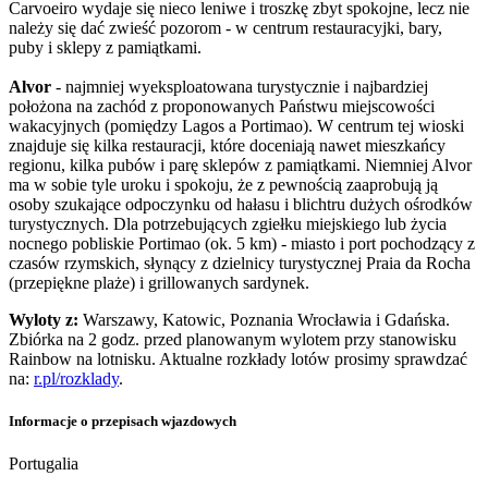
Carvoeiro wydaje się nieco leniwe i troszkę zbyt spokojne, lecz nie
należy się dać zwieść pozorom - w centrum restauracyjki, bary,
puby i sklepy z pamiątkami.
Alvor
- najmniej wyeksploatowana turystycznie i najbardziej
położona na zachód z proponowanych Państwu miejscowości
wakacyjnych (pomiędzy Lagos a Portimao). W centrum tej wioski
znajduje się kilka restauracji, które doceniają nawet mieszkańcy
regionu, kilka pubów i parę sklepów z pamiątkami. Niemniej Alvor
ma w sobie tyle uroku i spokoju, że z pewnością zaaprobują ją
osoby szukające odpoczynku od hałasu i blichtru dużych ośrodków
turystycznych. Dla potrzebujących zgiełku miejskiego lub życia
nocnego pobliskie Portimao (ok. 5 km) - miasto i port pochodzący z
czasów rzymskich, słynący z dzielnicy turystycznej Praia da Rocha
(przepiękne plaże) i grillowanych sardynek.
Wyloty z:
Warszawy, Katowic, Poznania Wrocławia i Gdańska.
Zbiórka na 2 godz. przed planowanym wylotem przy stanowisku
Rainbow na lotnisku. Aktualne rozkłady lotów prosimy sprawdzać
na:
r.pl/rozklady
.
Informacje o przepisach wjazdowych
Portugalia