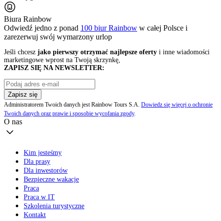
Biura Rainbow
Odwiedź jedno z ponad
100 biur Rainbow
w całej Polsce i
zarezerwuj swój
wymarzony urlop
Jeśli chcesz
jako pierwszy otrzymać najlepsze oferty
i inne wiadomości
marketingowe wprost na Twoją skrzynkę,
ZAPISZ SIĘ NA NEWSLETTER:
Zapisz się
Administratorem Twoich danych jest Rainbow Tours S.A.
Dowiedz się więcej o ochronie
Twoich danych oraz prawie i sposobie wycofania zgody
.
O nas
Kim jesteśmy
Dla prasy
Dla inwestorów
Bezpieczne wakacje
Praca
Praca w IT
Szkolenia turystyczne
Kontakt