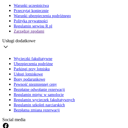
Warunki uczestnictwa
Przeczytaj koniecznie
Warunki ubezpieczenia podróżnego
Polityka prywatności
Regulamin serwisu R.pl
Zarządzaj zgodami
Usługi dodatkowe
Wycieczki fakultatywne
Ubezpieczenia podróżne
Parkingi przy lotnisku
Usługi lotniskowe
Bony podarunkowe
Pewność niezmiennej ceny
Bezpłatne odwołanie rezerwacji
Regulamin miejsc w samolocie
Regulamin wycieczek fakultatywnych
Regulamin szkoleń narciarskich
Bezpłatna zmiana rezerwacji
Social media