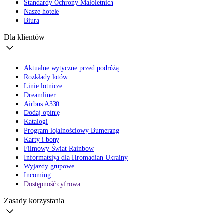
Standardy Ochrony Małoletnich
Nasze hotele
Biura
Dla klientów
Aktualne wytyczne przed podróżą
Rozkłady lotów
Linie lotnicze
Dreamliner
Airbus A330
Dodaj opinię
Katalogi
Program lojalnościowy Bumerang
Karty i bony
Filmowy Świat Rainbow
Informatsiya dla Hromadian Ukrainy
Wyjazdy grupowe
Incoming
Dostępność cyfrowa
Zasady korzystania