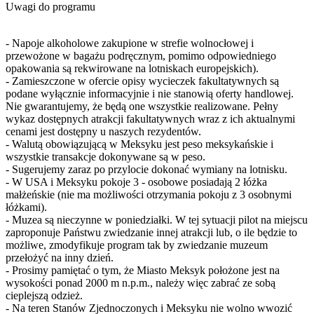
Uwagi do programu
- Napoje alkoholowe zakupione w strefie wolnocłowej i
przewożone w bagażu podręcznym, pomimo odpowiedniego
opakowania są rekwirowane na lotniskach europejskich).
- Zamieszczone w ofercie opisy wycieczek fakultatywnych są
podane wyłącznie informacyjnie i nie stanowią oferty handlowej.
Nie gwarantujemy, że będą one wszystkie realizowane. Pełny
wykaz dostępnych atrakcji fakultatywnych wraz z ich aktualnymi
cenami jest dostępny u naszych rezydentów.
- Walutą obowiązującą w Meksyku jest peso meksykańskie i
wszystkie transakcje dokonywane są w peso.
- Sugerujemy zaraz po przylocie dokonać wymiany na lotnisku.
- W USA i Meksyku pokoje 3 - osobowe posiadają 2 łóżka
małżeńskie (nie ma możliwości otrzymania pokoju z 3 osobnymi
łóżkami).
- Muzea są nieczynne w poniedziałki. W tej sytuacji pilot na miejscu
zaproponuje Państwu zwiedzanie innej atrakcji lub, o ile będzie to
możliwe, zmodyfikuje program tak by zwiedzanie muzeum
przełożyć na inny dzień.
- Prosimy pamiętać o tym, że Miasto Meksyk położone jest na
wysokości ponad 2000 m n.p.m., należy więc zabrać ze sobą
cieplejszą odzież.
- Na teren Stanów Zjednoczonych i Meksyku nie wolno wwozić