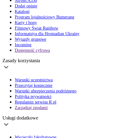
Airbus A330
Dodaj opinię
Katalogi
Program lojalnościowy Bumerang
Karty i bony
Filmowy Świat Rainbow
Informatsiya dla Hromadian Ukrainy
Wyjazdy grupowe
Incoming
Dostępność cyfrowa
Zasady korzystania
Warunki uczestnictwa
Przeczytaj koniecznie
Warunki ubezpieczenia podróżnego
Polityka prywatności
Regulamin serwisu R.pl
Zarządzaj zgodami
Usługi dodatkowe
Wycieczki fakultatywne