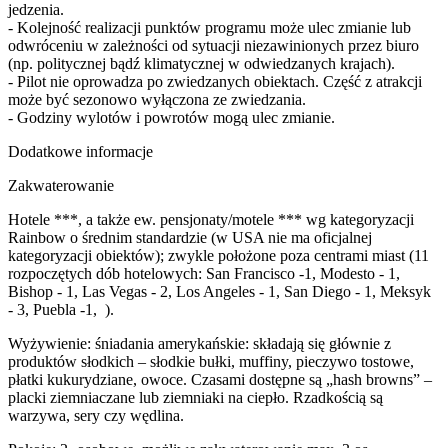
jedzenia.
- Kolejność realizacji punktów programu może ulec zmianie lub
odwróceniu w zależności od sytuacji niezawinionych przez biuro
(np. politycznej bądź klimatycznej w odwiedzanych krajach).
- Pilot nie oprowadza po zwiedzanych obiektach. Część z atrakcji
może być sezonowo wyłączona ze zwiedzania.
- Godziny wylotów i powrotów mogą ulec zmianie.
Dodatkowe informacje
Zakwaterowanie
Hotele ***, a także ew. pensjonaty/motele *** wg kategoryzacji
Rainbow o średnim standardzie (w USA nie ma oficjalnej
kategoryzacji obiektów); zwykle położone poza centrami miast (11
rozpoczętych dób hotelowych: San Francisco -1, Modesto - 1,
Bishop - 1, Las Vegas - 2, Los Angeles - 1, San Diego - 1, Meksyk
- 3, Puebla -1, ).
Wyżywienie: śniadania amerykańskie: składają się głównie z
produktów słodkich – słodkie bułki, muffiny, pieczywo tostowe,
płatki kukurydziane, owoce. Czasami dostępne są „hash browns” –
placki ziemniaczane lub ziemniaki na ciepło. Rzadkością są
warzywa, sery czy wędlina.