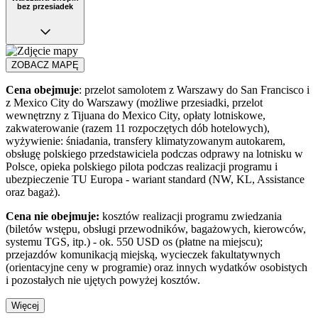
bez przesiadek
ZOBACZ MAPĘ
Cena obejmuje
: przelot samolotem z Warszawy do San Francisco i
z Mexico City do Warszawy (możliwe przesiadki, przelot
wewnętrzny z Tijuana do Mexico City, opłaty lotniskowe,
zakwaterowanie (razem 11 rozpoczętych dób hotelowych),
wyżywienie: śniadania, transfery klimatyzowanym autokarem,
obsługę polskiego przedstawiciela podczas odprawy na lotnisku w
Polsce, opieka polskiego pilota podczas realizacji programu i
ubezpieczenie TU Europa - wariant standard (NW, KL, Assistance
oraz bagaż).
Cena nie obejmuje:
kosztów realizacji programu zwiedzania
(biletów wstępu, obsługi przewodników, bagażowych, kierowców,
systemu TGS, itp.) - ok. 550 USD os (płatne na miejscu);
przejazdów komunikacją miejską, wycieczek fakultatywnych
(orientacyjne ceny w programie) oraz innych wydatków osobistych
i pozostałych nie ujętych powyżej kosztów.
Więcej