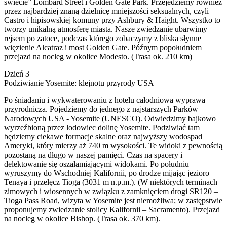
świecie” Lombard Street i Golden Gate Park. Przejedziemy również
przez najbardziej znaną dzielnicę mniejszości seksualnych, czyli
Castro i hipisowskiej komuny przy Ashbury & Haight. Wszystko to
tworzy unikalną atmosferę miasta. Nasze zwiedzanie ubarwimy
rejsem po zatoce, podczas którego zobaczymy z bliska słynne
więzienie Alcatraz i most Golden Gate. Późnym popołudniem
przejazd na nocleg w okolice Modesto. (Trasa ok. 210 km)
Dzień 3
Podziwianie Yosemite: klejnotu przyrody USA
Po śniadaniu i wykwaterowaniu z hotelu całodniowa wyprawa
przyrodnicza. Pojedziemy do jednego z najstarszych Parków
Narodowych USA - Yosemite (UNESCO). Odwiedzimy bajkowo
wyrzeźbioną przez lodowiec dolinę Yosemite. Podziwiać tam
będziemy ciekawe formacje skalne oraz najwyższy wodospad
Ameryki, który mierzy aż 740 m wysokości. Te widoki z pewnością
pozostaną na długo w naszej pamięci. Czas na spacery i
delektowanie się oszałamiającymi widokami. Po południu
wyruszymy do Wschodniej Kalifornii, po drodze mijając jezioro
Tenaya i przełęcz Tioga (3031 m n.p.m.). (W niektórych terminach
zimowych i wiosennych w związku z zamknięciem drogi SR120 –
Tioga Pass Road, wizyta w Yosemite jest niemożliwa; w zastępstwie
proponujemy zwiedzanie stolicy Kalifornii – Sacramento). Przejazd
na nocleg w okolice Bishop. (Trasa ok. 370 km).