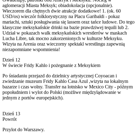
aglomeracji Miasta Meksyk; obiadokolacja (opcjonalnie).
Wieczorem dla chętnych dwie atrakcje dodatkowe! 1. (ok. 60
USD/os) wieczór folklorystyczny na Placu Garibaldi - pokaz
mariachi, sztuki posługiwania się lassem oraz tańce ludowe. Do tego
klasyczne meksykańskie drinki na bazie prawdziwej tequili lub 2.
Udział w pokazach walk meksykańskich wrestlerów w maskach
Lucha Libre, tak mocno zakorzenionych w kulturze Meksyku.
Wizyta na Arenia oraz wieczorny spektakl wrestlingu zapewnią
niezapomniane wspomnienia!
Dzień 12
W świecie Fridy Kahlo i pożegnanie z Meksykiem
Po śniadaniu przejazd do dzielnicy artystycznej Coyoacan i
zwiedzanie muzeum Fridy Kahlo Casa Azul ,wizyta na lokalnym
bazarze i czas wolny. Transfer na lotnisko w Mexico City - późnym
popołudniem i wylot do Polski (możliwe międzylądowanie w
jednym z portów europejskich).
Dzień 13
Powrót
Przylot do Warszawy.