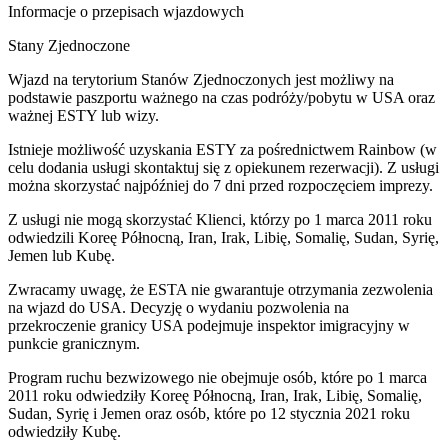
Informacje o przepisach wjazdowych
Stany Zjednoczone
Wjazd na terytorium Stanów Zjednoczonych jest możliwy na
podstawie paszportu ważnego na czas podróży/pobytu w USA oraz
ważnej ESTY lub wizy.
Istnieje możliwość uzyskania ESTY za pośrednictwem Rainbow (w
celu dodania usługi skontaktuj się z opiekunem rezerwacji). Z usługi
można skorzystać najpóźniej do 7 dni przed rozpoczęciem imprezy.
Z usługi nie mogą skorzystać Klienci, którzy po 1 marca 2011 roku
odwiedzili Koreę Północną, Iran, Irak, Libię, Somalię, Sudan, Syrię,
Jemen lub Kubę.
Zwracamy uwagę, że ESTA nie gwarantuje otrzymania zezwolenia
na wjazd do USA. Decyzję o wydaniu pozwolenia na
przekroczenie granicy USA podejmuje inspektor imigracyjny w
punkcie granicznym.
Program ruchu bezwizowego nie obejmuje osób, które po 1 marca
2011 roku odwiedziły Koreę Północną, Iran, Irak, Libię, Somalię,
Sudan, Syrię i Jemen oraz osób, które po 12 stycznia 2021 roku
odwiedziły Kubę.