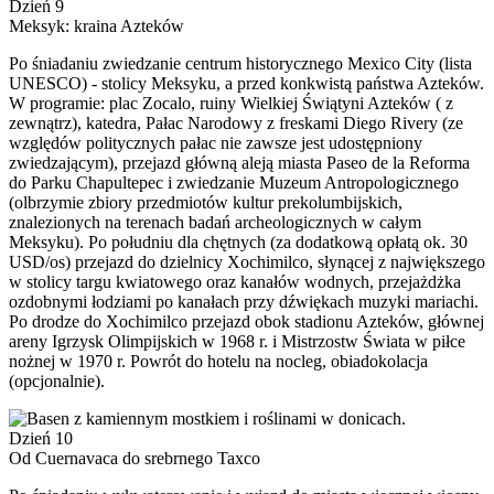
Dzień 9
Meksyk: kraina Azteków
Po śniadaniu zwiedzanie centrum historycznego Mexico City (lista
UNESCO) - stolicy Meksyku, a przed konkwistą państwa Azteków.
W programie: plac Zocalo, ruiny Wielkiej Świątyni Azteków ( z
zewnątrz), katedra, Pałac Narodowy z freskami Diego Rivery (ze
względów politycznych pałac nie zawsze jest udostępniony
zwiedzającym), przejazd główną aleją miasta Paseo de la Reforma
do Parku Chapultepec i zwiedzanie Muzeum Antropologicznego
(olbrzymie zbiory przedmiotów kultur prekolumbijskich,
znalezionych na terenach badań archeologicznych w całym
Meksyku). Po południu dla chętnych (za dodatkową opłatą ok. 30
USD/os) przejazd do dzielnicy Xochimilco, słynącej z największego
w stolicy targu kwiatowego oraz kanałów wodnych, przejażdżka
ozdobnymi łodziami po kanałach przy dźwiękach muzyki mariachi.
Po drodze do Xochimilco przejazd obok stadionu Azteków, głównej
areny Igrzysk Olimpijskich w 1968 r. i Mistrzostw Świata w piłce
nożnej w 1970 r. Powrót do hotelu na nocleg, obiadokolacja
(opcjonalnie).
Dzień 10
Od Cuernavaca do srebrnego Taxco