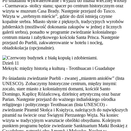
Po śniadaniu wykwaterowanie i wyjazd do miasta wiecznej wiosny
- Cuernavaca- stolicy stanu; spacer po centrum historycznym oraz
wizyta w muzeum Casa Brady. Następnie przejazd do Taxco.
Wizyta w „srebrnym mieście”, gdzie do dziś istnieją czynne
kopalnie srebra. Miasto słynie z pięknych, tradycyjnych wyrobów
jubilerskich (możliwość dokonania zakupów w jednej z licznych
galerii srebra), ponadto w programie zwiedzanie kolonialnego
centrum miasta i zabytkowego kościoła Santa Prisca. Następnie
przejazd do Puebli, zakwaterowanie w hotelu i nocleg,
obiadokolacja (opcjonalnie).
Dzień 11
Meksyk: między historią a kulturą - Teotihuacan i Guadalupe
Po śniadaniu zwiedzanie Puebli - zwanej „miastem aniołów” (lista
UNESCO). Zobaczymy historyczne centrum, między innymi:
zocalo, stare miasto z kolonialnymi domami, kościół Santo
Domingo, Kaplicę Różańcową, dzielnicę artystyczną oraz bazar
Parian. Następnie przejazd do ważnego indiańskiego ośrodka
religijnego i politycznego Teotihuacan (lista UNESCO) -
zwiedzanie Piramid Słońca i Księżyca, należących do największych
piramid na świecie oraz Świątyni Pierzastego Węża. Na koniec
wizyta w tradycyjnym warsztacie obróbki obsydianu. Kolejnym
punktem programu będzie zwiedzanie Sanktuarium Matki Boskiej z
Gwadelupy, patronki obu Ameryk i Meksyku. Nocleg w