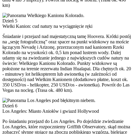
km)
Dzień 5
Wielki Kanion: cud natury na wyciągnięcie ręki
Śniadanie i przejazd nad majestatyczną tamę Hoovera. Krótki postój
na „sesję fotograficzną” oraz spacer na punkt widokowy na moście
łączącym Nevadę i Arizonę, przerzuconym nad kanionem Rzeki
Kolorado na wysokości ok. 0,5 km ponad lustrem wody. Dalej
udamy się na zwiedzanie jednego z największych cudów natury na
świecie: Wielkiego Kanionu Kolorado. Punkty widokowe są
położone na terenie rezerwatu Indian Hualapai. Dla chętnych ok. 20
- minutowy lot helikopterem lub awionetką (w zależności od
dostępności) nad Wielkim Kanionem (dodatkowo płatne, koszt ok.
350 USD/os - helikopter, 250 USD/os - awionetka). Powrót do Las
Vegas na nocleg. (Trasa ok. 480 km).
Dzień 6
Los Angeles: Miasto Aniołów i gwiazd Hollywood
Po śniadaniu przejazd do Los Angeles. Po dojeździe zwiedzanie
Los Angeles, które rozpoczniemy Griffith Observatory, skąd można
zobaczyć słynne stojące na zboczu pobliskiego wzgórza, bielejące