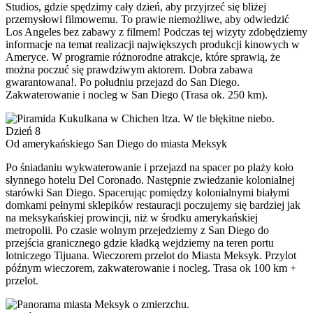
Studios, gdzie spędzimy cały dzień, aby przyjrzeć się bliżej
przemysłowi filmowemu. To prawie niemożliwe, aby odwiedzić
Los Angeles bez zabawy z filmem! Podczas tej wizyty zdobędziemy
informacje na temat realizacji największych produkcji kinowych w
Ameryce. W programie różnorodne atrakcje, które sprawią, że
można poczuć się prawdziwym aktorem. Dobra zabawa
gwarantowana!. Po południu przejazd do San Diego.
Zakwaterowanie i nocleg w San Diego (Trasa ok. 250 km).
Dzień 8
Od amerykańskiego San Diego do miasta Meksyk
Po śniadaniu wykwaterowanie i przejazd na spacer po plaży koło
słynnego hotelu Del Coronado. Następnie zwiedzanie kolonialnej
starówki San Diego. Spacerując pomiędzy kolonialnymi białymi
domkami pełnymi sklepików restauracji poczujemy się bardziej jak
na meksykańskiej prowincji, niż w środku amerykańskiej
metropolii. Po czasie wolnym przejedziemy z San Diego do
przejścia granicznego gdzie kładką wejdziemy na teren portu
lotniczego Tijuana. Wieczorem przelot do Miasta Meksyk. Przylot
późnym wieczorem, zakwaterowanie i nocleg. Trasa ok 100 km +
przelot.