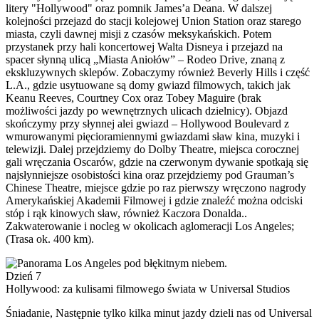
litery "Hollywood" oraz pomnik James’a Deana. W dalszej
kolejności przejazd do stacji kolejowej Union Station oraz starego
miasta, czyli dawnej misji z czasów meksykańskich. Potem
przystanek przy hali koncertowej Walta Disneya i przejazd na
spacer słynną ulicą „Miasta Aniołów” – Rodeo Drive, znaną z
ekskluzywnych sklepów. Zobaczymy również Beverly Hills i część
L.A., gdzie usytuowane są domy gwiazd filmowych, takich jak
Keanu Reeves, Courtney Cox oraz Tobey Maguire (brak
możliwości jazdy po wewnętrznych ulicach dzielnicy). Objazd
skończymy przy słynnej alei gwiazd – Hollywood Boulevard z
wmurowanymi pięcioramiennymi gwiazdami sław kina, muzyki i
telewizji. Dalej przejdziemy do Dolby Theatre, miejsca corocznej
gali wręczania Oscarów, gdzie na czerwonym dywanie spotkają się
najsłynniejsze osobistości kina oraz przejdziemy pod Grauman’s
Chinese Theatre, miejsce gdzie po raz pierwszy wręczono nagrody
Amerykańskiej Akademii Filmowej i gdzie znaleźć można odciski
stóp i rąk kinowych sław, również Kaczora Donalda..
Zakwaterowanie i nocleg w okolicach aglomeracji Los Angeles;
(Trasa ok. 400 km).
Dzień 7
Hollywood: za kulisami filmowego świata w Universal Studios
Śniadanie, Następnie tylko kilka minut jazdy dzieli nas od Universal