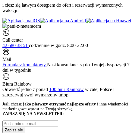
i ciesz się łatwym dostępem do ofert i rezerwacji wymarzonych
wakacji!
Call center
42 680 38 51
codziennie
w godz. 8:00-22:00
Mail
Formularz kontaktowy
Nasi konsultanci są do Twojej dyspozycji 7
dni w tygodniu
Biura Rainbow
Odwiedź jedno z ponad
100 biur Rainbow
w całej Polsce i
zarezerwuj swój
wymarzony urlop
Jeśli chcesz
jako pierwszy otrzymać najlepsze oferty
i inne wiadomości
marketingowe wprost na Twoją skrzynkę,
ZAPISZ SIĘ NA NEWSLETTER:
Zapisz się