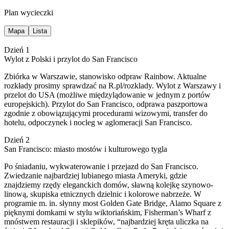
Plan wycieczki
Mapa
Lista
Dzień 1
Wylot z Polski i przylot do San Francisco
Zbiórka w Warszawie, stanowisko odpraw Rainbow. Aktualne
rozkłady prosimy sprawdzać na R.pl/rozklady. Wylot z Warszawy i
przelot do USA (możliwe międzylądowanie w jednym z portów
europejskich). Przylot do San Francisco, odprawa paszportowa
zgodnie z obowiązującymi procedurami wizowymi, transfer do
hotelu, odpoczynek i nocleg w aglomeracji San Francisco.
Dzień 2
San Francisco: miasto mostów i kulturowego tygla
Po śniadaniu, wykwaterowanie i przejazd do San Francisco.
Zwiedzanie najbardziej lubianego miasta Ameryki, gdzie
znajdziemy rzędy eleganckich domów, sławną kolejkę szynowo-
linową, skupiska etnicznych dzielnic i kolorowe nabrzeże. W
programie m. in. słynny most Golden Gate Bridge, Alamo Square z
pięknymi domkami w stylu wiktoriańskim, Fisherman’s Wharf z
mnóstwem restauracji i sklepików, “najbardziej kręta uliczka na