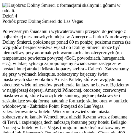
Dzień 4
Podróż przez Dolinę Śmierci do Las Vegas
Po wczesnym śniadaniu i wykwaterowaniu przejazd do jednego z
najbardziej niesamowitych miejsc w Ameryce – Parku Narodowego
Doliny Śmierci, położonego ponad 80 m poniżej poziomu morza (ze
względów bezpieczeństwa wjazd do Doliny Śmierci może być
niemożliwy przy anormalnych warunkach atmosferycznych (np.
temperaturze powietrza powyżej 45oC, powodziach, huraganach,
etc.); w takiej sytuacji zaproponujemy świadczenie zastępcze w
postaci innej atrakcji Miasto kopaczy srebra - Calico) . Zatrzymamy
się przy wydmach Mesquite, zobaczymy bajeczny świat
piaskowych skał w okolicy Artist's Pallete, które ze względu na
obecność wielu minerałów przybierają fantazyjne barwy. Będziemy
w najgłębszej depresji Ameryki Północnej, otoczonej czerwonymi
piaskowcami, które tworzą kręte kaniony, piękne płaskowyże i
zaskakujące swoją formą naturalne formacje skalne oraz w punkcie
widokowym - Zabriskie Point. Przejazd do Las Vegas,
zakwaterowanie w hotelu. Wieczorem zwiedzanie miasta:
zobaczymy tu kanały Wenecji oraz uliczki Rzymu wraz z fontanną
di Trevi, i zapierającą dech tańczącą fontannę przy hotelu Bellagio.
Nocleg w hotelu w Las Vegas (program może być realizowany w
dniu 4 lub 5 imprezy). Powrót na nocleg w hotelu. (Trasa ok. 490