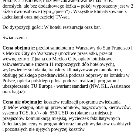
Pokoje: 2 -osobowe, możliwe zakwaterowanie max. 3 os.
dorosłych, ale bez dodatkowego łóżka – pokój wyposażony jest w 2
łóżka dwuosobowe (typu „queen”) . Wszystkie klimatyzowane z
łazienkami oraz najczęściej TV-sat.
Do dyspozycji gości: W hotelu restauracja oraz bar.
Świadczenia
Cena obejmuje
: przelot samolotem z Warszawy do San Francisco i
z Mexico City do Warszawy (możliwe przesiadki, przelot
wewnętrzny z Tijuana do Mexico City, opłaty lotniskowe,
zakwaterowanie (razem 11 rozpoczętych dób hotelowych),
wyżywienie: śniadania, transfery klimatyzowanym autokarem,
obsługę polskiego przedstawiciela podczas odprawy na lotnisku w
Polsce, opieka polskiego pilota podczas realizacji programu i
ubezpieczenie TU Europa - wariant standard (NW, KL, Assistance
oraz bagaż).
Cena nie obejmuje:
kosztów realizacji programu zwiedzania
(biletów wstępu, obsługi przewodników, bagażowych, kierowców,
systemu TGS, itp.) - ok. 550 USD os (płatne na miejscu);
przejazdów komunikacją miejską, wycieczek fakultatywnych
(orientacyjne ceny w programie) oraz innych wydatków osobistych
i pozostałych nie ujętych powyżej kosztów.