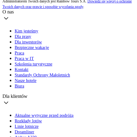
Administratorem Twoich danych jest Rainbow Tours S.A.
Dowiedz się więcej o ochronie
Twoich danych oraz prawie i sposobie wycofania zgody
.
O nas
Kim jesteśmy
Dla prasy
Dla inwestorów
Bezpieczne wakacje
Praca
Praca w IT
Szkolenia turystyczne
Kontakt
Standardy Ochrony Małoletnich
Nasze hotele
Biura
Dla klientów
Aktualne wytyczne przed podróżą
Rozkłady lotów
Linie lotnicze
Dreamliner