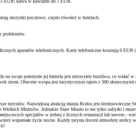
1.5 EUR; kawa w kawiarni od 1 EUR.
toją skrzynki pocztowe, często również w hotelach.
ez problemów.
icznych aparatów telefonicznych. Karty telefoniczne kosztują 6 EUR (
a swoje położenie jej historia jest niezwykle burzliwa, co widać w z
rawek ziemi. Obecnie wyspa jest turystycznym rajem z 300 słonecznym
zesze turystów. Największą atrakcją miasta Rodos jest średniowieczne 
elkich Mistrzów. Jednakże Stare Miasto to nie tylko zabytki i muze
iejscowych specjałów w jednej z licznych restauracji lub tawern - wie
nież wspaniałe życie nocne. Każdy turysta doceni atmosferę stolicy w
cu!