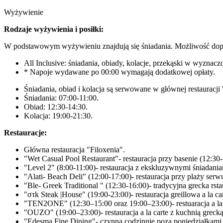
Wyżywienie
Rodzaje wyżywienia i posiłki:
W podstawowym wyżywieniu znajdują się śniadania. Możliwość dopła
All Inclusive: śniadania, obiady, kolacje, przekąski w wyzna
* Napoje wydawane po 00:00 wymagają dodatkowej opłaty.
Śniadania, obiad i kolacja są serwowane w głównej restauracji 
Śniadania: 07:00-11:00.
Obiad: 12:30-14:30.
Kolacja: 19:00-21:30.
Restauracje:
Główna restauracja "Filoxenia".
"Wet Casual Pool Restaurant"- restauracja przy basenie (12:30-
"Level 2" (8:00-11:00)- restauracja z ekskluzywnymi śniadaniam
"Alati- Beach Deli" (12:00-17:00)- restauracja przy plaży serw
"Ble- Greek Traditional " (12:30-16:00)- tradycyjna grecka rstau
"στk Steak |House" (19:00-23:00)- restauracja greillowa a la car
"TEN2ONE" (12:30–15:00 oraz 19:00–23:00)- restuaracja a la 
"OUZO" (19:00–23:00)- restauracja a la carte z kuchnią grecką
"Edesma Fine Dining"- czynna codzinnie poza poniedziałkami