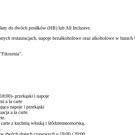
ty do dwóch posiłków (HB) lub All Inclusive.
czonych restauracjach, napoje bezalkoholowe oraz alkoholowe w barach
"Filoxenia".
18:00)- przekąski i napoje
i a la carte
ująca napoje i przekąski
acja a la carte.
te.
carte z kuchnią włoską i śródziemnomorską.
.
 w dwóch slotach czasowych o 19:00 i 20:00