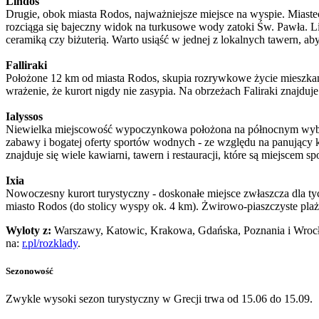
Lindos
Drugie, obok miasta Rodos, najważniejsze miejsce na wyspie. Miaste
rozciąga się bajeczny widok na turkusowe wody zatoki Św. Pawła. Li
ceramiką czy biżuterią. Warto usiąść w jednej z lokalnych tawern, a
Falliraki
Położone 12 km od miasta Rodos, skupia rozrywkowe życie mieszkańc
wrażenie, że kurort nigdy nie zasypia. Na obrzeżach Faliraki znajd
Ialyssos
Niewielka miejscowość wypoczynkowa położona na północnym wybrzeżu
zabawy i bogatej oferty sportów wodnych - ze względu na panujący 
znajduje się wiele kawiarni, tawern i restauracji, które są miejscem s
Ixia
Nowoczesny kurort turystyczny - doskonałe miejsce zwłaszcza dla tych
miasto Rodos (do stolicy wyspy ok. 4 km). Żwirowo-piaszczyste plaże
Wyloty z:
Warszawy, Katowic, Krakowa, Gdańska, Poznania i Wrocł
na:
r.pl/rozklady
.
Sezonowość
Zwykle wysoki sezon turystyczny w Grecji trwa od 15.06 do 15.09.