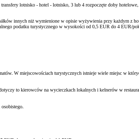
 transfery lotnisko - hotel - lotnisko, 3 lub 4 rozpoczęte doby hotelo
iłków innych niż wymienione w opisie wyżywienia przy każdym z hoteli
lnego podatku turystycznego w wysokości od 0,5 EUR do 4 EUR/pokój/
matów. W miejscowościach turystycznych istnieje wiele miejsc w któ
dotyczy to kierowców na wycieczkach lokalnych i kelnerów w restaurac
osobistego.