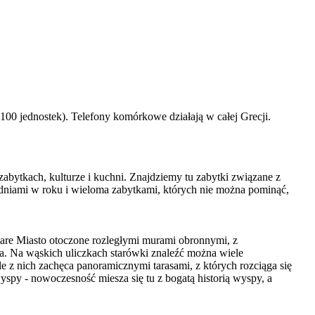
100 jednostek). Telefony komórkowe działają w całej Grecji.
abytkach, kulturze i kuchni. Znajdziemy tu zabytki związane z
i dniami w roku i wieloma zabytkami, których nie można pominąć,
Stare Miasto otoczone rozległymi murami obronnymi, z
a. Na wąskich uliczkach starówki znaleźć można wiele
le z nich zachęca panoramicznymi tarasami, z których rozciąga się
yspy - nowoczesność miesza się tu z bogatą historią wyspy, a