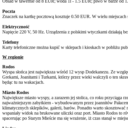
Obiad w tawernie od 8 EUR; woda 1l - 1.5 EUR; piwo w barze od 
Poczta
Znaczek na kartkę pocztową kosztuje 0.50 EUR. W wielu miejscach s
Elektryczność
Napięcie 220 V, 50 Hz. Urządzenia z polskimi wtyczkami działają b
Telefony
Karty telefoniczne można kupić w sklepach i kioskach w pobliżu publ
W regionie
Rodos
Wyspa słońca jest największa wśród 12 wysp Dodekanezu. Ze względu n
Grekami, Joanitami i Turkami, którzy przez wieki walczyli o ten sk
będąc tu na wakacjach.
Miasto Rodos
Największe miasto wyspy, a zarazem jej stolica, co roku przyciąga r
najważniejszym zabytkiem - wybudowanym przez joannitów Pałacem Wi
klimatycznych sklepików, galerii, barów. Ponadto warto skosztować m
wspaniały widok na brukowane uliczki oraz port. Miasto Rodos to rów
spacerując po Starym Mieście ma się wrażenie, iż czas stanął w miejs