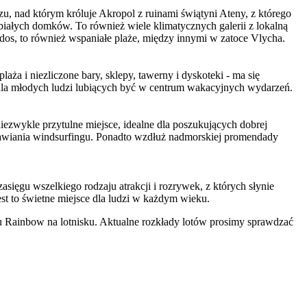
u, nad którym króluje Akropol z ruinami świątyni Ateny, z którego
białych domków. To również wiele klimatycznych galerii z lokalną
ndos, to również wspaniałe plaże, między innymi w zatoce Vlycha.
 i niezliczone bary, sklepy, tawerny i dyskoteki - ma się
e dla młodych ludzi lubiących być w centrum wakacyjnych wydarzeń.
zwykle przytulne miejsce, idealne dla poszukujących dobrej
prawiania windsurfingu. Ponadto wzdłuż nadmorskiej promendady
asięgu wszelkiego rodzaju atrakcji i rozrywek, z których słynie
st to świetne miejsce dla ludzi w każdym wieku.
 Rainbow na lotnisku. Aktualne rozkłady lotów prosimy sprawdzać