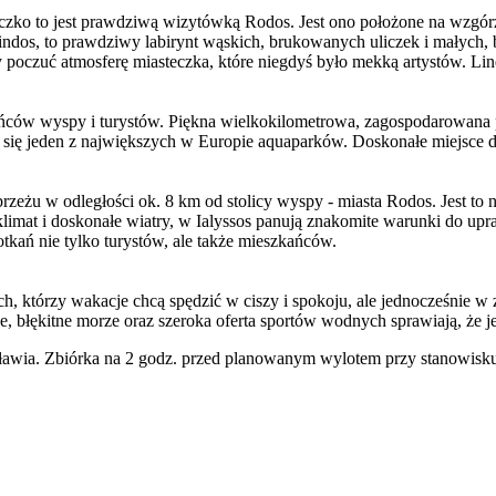
czko to jest prawdziwą wizytówką Rodos. Jest ono położone na wzgórz
ndos, to prawdziwy labirynt wąskich, brukowanych uliczek i małych, 
by poczuć atmosferę miasteczka, które niegdyś było mekką artystów. Li
ów wyspy i turystów. Piękna wielkokilometrowa, zagospodarowana plaża
uje się jeden z największych w Europie aquaparków. Doskonałe miejsc
 w odległości ok. 8 km od stolicy wyspy - miasta Rodos. Jest to nie
klimat i doskonałe wiatry, w Ialyssos panują znakomite warunki do u
potkań nie tylko turystów, ale także mieszkańców.
, którzy wakacje chcą spędzić w ciszy i spokoju, ale jednocześnie w z
, błękitne morze oraz szeroka oferta sportów wodnych sprawiają, że je
awia. Zbiórka na 2 godz. przed planowanym wylotem przy stanowisku