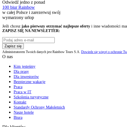
Odwiedź jedno z ponad
100 biur Rainbow
w całej Polsce i zarezerwuj swój
wymarzony urlop
Jeśli chcesz
jako pierwszy otrzymać najlepsze oferty
i inne wiadomości ma
ZAPISZ SIĘ NA NEWSLETTER:
Zapisz się
Administratorem Twoich danych jest Rainbow Tours S.A.
Dowiedz się więcej o ochronie Tw
O nas
Kim jesteśmy
Dla prasy
Dla inwestorów
Bezpieczne wakacje
Praca
Praca w IT
Szkolenia turystyczne
Kontakt
Standardy Ochrony Małoletnich
Nasze hotele
Biura
Dla klientów