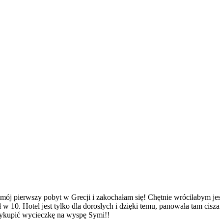
mój pierwszy pobyt w Grecji i zakochałam się! Chętnie wróciłabym jes
w 10. Hotel jest tylko dla dorosłych i dzięki temu, panowała tam cis
wykupić wycieczkę na wyspę Symi!!