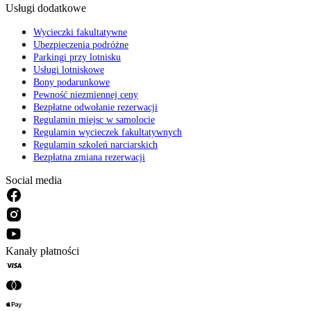
Usługi dodatkowe
Wycieczki fakultatywne
Ubezpieczenia podróżne
Parkingi przy lotnisku
Usługi lotniskowe
Bony podarunkowe
Pewność niezmiennej ceny
Bezpłatne odwołanie rezerwacji
Regulamin miejsc w samolocie
Regulamin wycieczek fakultatywnych
Regulamin szkoleń narciarskich
Bezpłatna zmiana rezerwacji
Social media
Kanały płatności