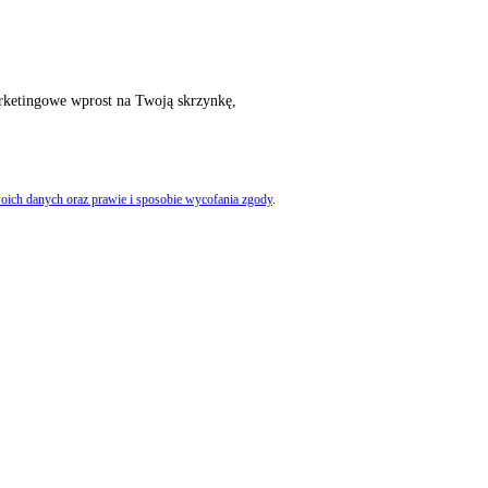
rketingowe wprost na Twoją skrzynkę,
oich danych oraz prawie i sposobie wycofania zgody
.