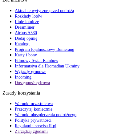
Aktualne wytyczne przed podróżą
Rozkłady lotów
Linie lotnicze
Dreamliner
Airbus A330
Dodaj opinię
Katalogi
Program lojalnościowy Bumerang
Karty i bony
Filmowy Świat Rainbow
Informatsiya dla Hromadian Ukrainy
Wyjazdy grupowe
Incoming
Dostępność cyfrowa
Zasady korzystania
Warunki uczestnictwa
Przeczytaj koniecznie
Warunki ubezpieczenia podróżnego
Polityka prywatności
Regulamin serwisu R.pl
Zarządzaj zgodami