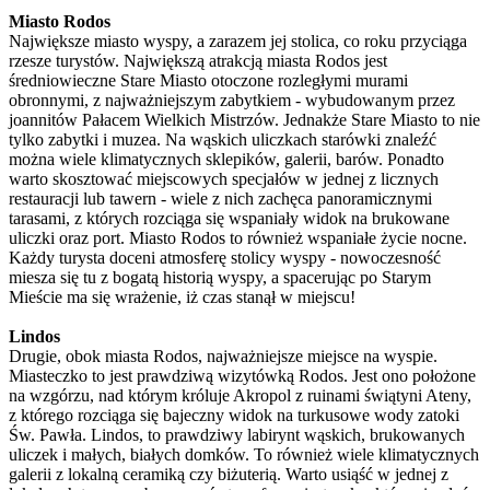
Miasto Rodos
Największe miasto wyspy, a zarazem jej stolica, co roku przyciąga
rzesze turystów. Największą atrakcją miasta Rodos jest
średniowieczne Stare Miasto otoczone rozległymi murami
obronnymi, z najważniejszym zabytkiem - wybudowanym przez
joannitów Pałacem Wielkich Mistrzów. Jednakże Stare Miasto to nie
tylko zabytki i muzea. Na wąskich uliczkach starówki znaleźć
można wiele klimatycznych sklepików, galerii, barów. Ponadto
warto skosztować miejscowych specjałów w jednej z licznych
restauracji lub tawern - wiele z nich zachęca panoramicznymi
tarasami, z których rozciąga się wspaniały widok na brukowane
uliczki oraz port. Miasto Rodos to również wspaniałe życie nocne.
Każdy turysta doceni atmosferę stolicy wyspy - nowoczesność
miesza się tu z bogatą historią wyspy, a spacerując po Starym
Mieście ma się wrażenie, iż czas stanął w miejscu!
Lindos
Drugie, obok miasta Rodos, najważniejsze miejsce na wyspie.
Miasteczko to jest prawdziwą wizytówką Rodos. Jest ono położone
na wzgórzu, nad którym króluje Akropol z ruinami świątyni Ateny,
z którego rozciąga się bajeczny widok na turkusowe wody zatoki
Św. Pawła. Lindos, to prawdziwy labirynt wąskich, brukowanych
uliczek i małych, białych domków. To również wiele klimatycznych
galerii z lokalną ceramiką czy biżuterią. Warto usiąść w jednej z