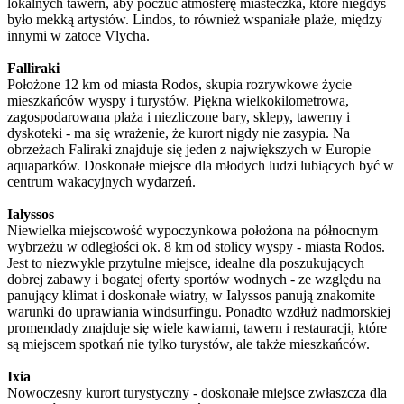
lokalnych tawern, aby poczuć atmosferę miasteczka, które niegdyś
było mekką artystów. Lindos, to również wspaniałe plaże, między
innymi w zatoce Vlycha.
Falliraki
Położone 12 km od miasta Rodos, skupia rozrywkowe życie
mieszkańców wyspy i turystów. Piękna wielkokilometrowa,
zagospodarowana plaża i niezliczone bary, sklepy, tawerny i
dyskoteki - ma się wrażenie, że kurort nigdy nie zasypia. Na
obrzeżach Faliraki znajduje się jeden z największych w Europie
aquaparków. Doskonałe miejsce dla młodych ludzi lubiących być w
centrum wakacyjnych wydarzeń.
Ialyssos
Niewielka miejscowość wypoczynkowa położona na północnym
wybrzeżu w odległości ok. 8 km od stolicy wyspy - miasta Rodos.
Jest to niezwykle przytulne miejsce, idealne dla poszukujących
dobrej zabawy i bogatej oferty sportów wodnych - ze względu na
panujący klimat i doskonałe wiatry, w Ialyssos panują znakomite
warunki do uprawiania windsurfingu. Ponadto wzdłuż nadmorskiej
promendady znajduje się wiele kawiarni, tawern i restauracji, które
są miejscem spotkań nie tylko turystów, ale także mieszkańców.
Ixia
Nowoczesny kurort turystyczny - doskonałe miejsce zwłaszcza dla