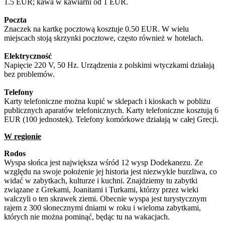
1.5 EUR; kawa w kawiarni od 1 EUR.
Poczta
Znaczek na kartkę pocztową kosztuje 0.50 EUR. W wielu
miejscach stoją skrzynki pocztowe, często również w hotelach.
Elektryczność
Napięcie 220 V, 50 Hz. Urządzenia z polskimi wtyczkami działają
bez problemów.
Telefony
Karty telefoniczne można kupić w sklepach i kioskach w pobliżu
publicznych aparatów telefonicznych. Karty telefoniczne kosztują 6
EUR (100 jednostek). Telefony komórkowe działają w całej Grecji.
W regionie
Rodos
Wyspa słońca jest największa wśród 12 wysp Dodekanezu. Ze
względu na swoje położenie jej historia jest niezwykle burzliwa, co
widać w zabytkach, kulturze i kuchni. Znajdziemy tu zabytki
związane z Grekami, Joanitami i Turkami, którzy przez wieki
walczyli o ten skrawek ziemi. Obecnie wyspa jest turystycznym
rajem z 300 słonecznymi dniami w roku i wieloma zabytkami,
których nie można pominąć, będąc tu na wakacjach.