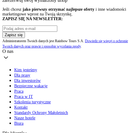
zarezerwuj swój
wymarzony urlop
Jeśli chcesz
jako pierwszy otrzymać najlepsze oferty
i inne wiadomości
marketingowe wprost na Twoją skrzynkę,
ZAPISZ SIĘ NA NEWSLETTER:
Zapisz się
Administratorem Twoich danych jest Rainbow Tours S.A.
Dowiedz się więcej o ochronie
Twoich danych oraz prawie i sposobie wycofania zgody
.
O nas
Kim jesteśmy
Dla prasy
Dla inwestorów
Bezpieczne wakacje
Praca
Praca w IT
Szkolenia turystyczne
Kontakt
Standardy Ochrony Małoletnich
Nasze hotele
Biura