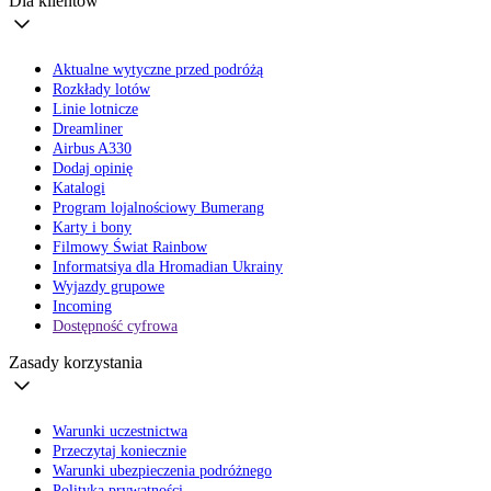
Dla klientów
Aktualne wytyczne przed podróżą
Rozkłady lotów
Linie lotnicze
Dreamliner
Airbus A330
Dodaj opinię
Katalogi
Program lojalnościowy Bumerang
Karty i bony
Filmowy Świat Rainbow
Informatsiya dla Hromadian Ukrainy
Wyjazdy grupowe
Incoming
Dostępność cyfrowa
Zasady korzystania
Warunki uczestnictwa
Przeczytaj koniecznie
Warunki ubezpieczenia podróżnego
Polityka prywatności