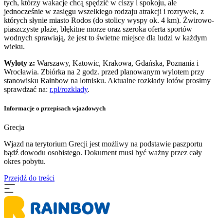
tych, którzy wakacje chcą spędzić w ciszy i spokoju, ale
jednocześnie w zasięgu wszelkiego rodzaju atrakcji i rozrywek, z
których słynie miasto Rodos (do stolicy wyspy ok. 4 km). Żwirowo-
piaszczyste plaże, błękitne morze oraz szeroka oferta sportów
wodnych sprawiają, że jest to świetne miejsce dla ludzi w każdym
wieku.
Wyloty z:
Warszawy, Katowic, Krakowa, Gdańska, Poznania i
Wrocławia. Zbiórka na 2 godz. przed planowanym wylotem przy
stanowisku Rainbow na lotnisku. Aktualne rozkłady lotów prosimy
sprawdzać na:
r.pl/rozklady
.
Informacje o przepisach wjazdowych
Grecja
Wjazd na terytorium Grecji jest możliwy na podstawie paszportu
bądź dowodu osobistego. Dokument musi być ważny przez cały
okres pobytu.
Przejdź do treści