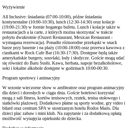
Wyżywienie
All Inclusive: śniadania (07:00-10:00), późne śniadania
kontynentalne (10:00-10:30), lunch (12:30-14:30) oraz kolacje
(19:00-21:30) w formie bogatego bufetu. Lunch i kolacje także w
restauracjach a la carte, z których można skorzystać w trakcie
pobytu dwukrotnie (Ouzeri Restaurant, Mexican Restaurant -
wymagana rezerwacja). Ponadto różnorodne przekąski w snack
barze przy basenie i na plaży (10:00-18:00) oraz przerwa kawowa z
ciastkami w Rock Cafe Bar (16:30-17:30). Dostępne będą także
amerykańskie burgery, souvlaki, lody i słodycze. Goście mogą udać
się również do Baru Sushi. Kawa, herbata, napoje bezalkoholowe,
soki i lokalne alkohole dostępne w godzinach 10:00-00:30.
Program sportowy i animacyjny
W sezonie wieczorne show w amfiteatrze oraz program animacyjny
dla dzieci i dorosłych w ciągu dnia. Goście hotelowi korzystać
mogą z sali fitness, kortów tenisowych, rzutek, tenisa stołowego i
siatkówki plażowej. Dodatkowo płatne są sporty wodne, gry video i
bilard oraz centrum SPA w siostrzanym hotelu Rodos Maris. Dla
dzieci plac zabaw i mini klub. Na zapytanie i za dodatkową opłatą
możliwość wynajęcia opiekunki do dziecka.