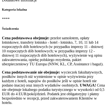
Dodatkowe informacje
Kategoria lokalna
****
Świadczenia
Cena podstawowa obejmuje:
przelot samolotem, opłaty
lotniskowe, transfery lotnisko - hotel - lotnisko, 7, 10, 11 lub 14
rozpoczętych dób hotelowych (w przypadku imprezy 11 - dniowej
10 rozpoczętych dób hotelowych; w przypadku imprezy 12 -
dniowej 11 rozpoczętych dób hotelowych), wyżywienie wg opisu
zakwaterowania, opiekę polskiego rezydenta, pakiet
ubezpieczeniowy TU Europa (NNW, KL, CP, Assistance i bagaż).
Cena podstawowanie nie obejmuje:
wycieczek fakultatywnych,
posiłków innych niż wymienione w opisie wyżywienia przy
każdym z hoteli, napojów do posiłków jeśli w opisie hoteli nie
podano inaczej oraz innych wydatków osobistych.
UWAGA!
Cena
nie obejmuje lokalnego podatku turystycznego w wysokości od 0,5
EUR do 4 EUR/pokój/dzień. Podatek jest obligatoryjny i płatny
bezpośrednio w recepcji, przed zakwaterowaniem Klientów w
hotelu.