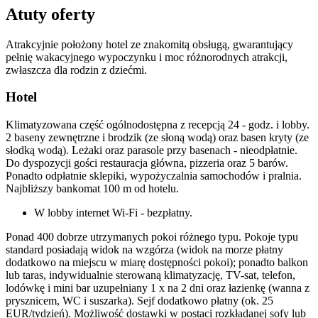
Atuty oferty
Atrakcyjnie położony hotel ze znakomitą obsługą, gwarantujący
pełnię wakacyjnego wypoczynku i moc różnorodnych atrakcji,
zwłaszcza dla rodzin z dziećmi.
Hotel
Klimatyzowana część ogólnodostępna z recepcją 24 - godz. i lobby.
2 baseny zewnętrzne i brodzik (ze słoną wodą) oraz basen kryty (ze
słodką wodą). Leżaki oraz parasole przy basenach - nieodpłatnie.
Do dyspozycji gości restauracja główna, pizzeria oraz 5 barów.
Ponadto odpłatnie sklepiki, wypożyczalnia samochodów i pralnia.
Najbliższy bankomat 100 m od hotelu.
W lobby internet Wi-Fi - bezpłatny.
Ponad 400 dobrze utrzymanych pokoi różnego typu. Pokoje typu
standard posiadają widok na wzgórza (widok na morze płatny
dodatkowo na miejscu w miarę dostępności pokoi); ponadto balkon
lub taras, indywidualnie sterowaną klimatyzację, TV-sat, telefon,
lodówkę i mini bar uzupełniany 1 x na 2 dni oraz łazienkę (wanna z
prysznicem, WC i suszarka). Sejf dodatkowo płatny (ok. 25
EUR/tydzień). Możliwość dostawki w postaci rozkładanej sofy lub