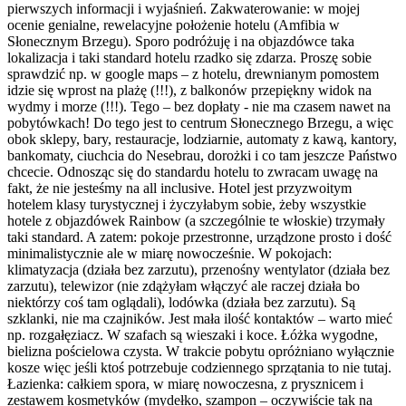
pierwszych informacji i wyjaśnień. Zakwaterowanie: w mojej
ocenie genialne, rewelacyjne położenie hotelu (Amfibia w
Słonecznym Brzegu). Sporo podróżuję i na objazdówce taka
lokalizacja i taki standard hotelu rzadko się zdarza. Proszę sobie
sprawdzić np. w google maps – z hotelu, drewnianym pomostem
idzie się wprost na plażę (!!!), z balkonów przepiękny widok na
wydmy i morze (!!!). Tego – bez dopłaty - nie ma czasem nawet na
pobytówkach! Do tego jest to centrum Słonecznego Brzegu, a więc
obok sklepy, bary, restauracje, lodziarnie, automaty z kawą, kantory,
bankomaty, ciuchcia do Nesebrau, dorożki i co tam jeszcze Państwo
chcecie. Odnosząc się do standardu hotelu to zwracam uwagę na
fakt, że nie jesteśmy na all inclusive. Hotel jest przyzwoitym
hotelem klasy turystycznej i życzyłabym sobie, żeby wszystkie
hotele z objazdówek Rainbow (a szczególnie te włoskie) trzymały
taki standard. A zatem: pokoje przestronne, urządzone prosto i dość
minimalistycznie ale w miarę nowocześnie. W pokojach:
klimatyzacja (działa bez zarzutu), przenośny wentylator (działa bez
zarzutu), telewizor (nie zdążyłam włączyć ale raczej działa bo
niektórzy coś tam oglądali), lodówka (działa bez zarzutu). Są
szklanki, nie ma czajników. Jest mała ilość kontaktów – warto mieć
np. rozgałęziacz. W szafach są wieszaki i koce. Łóżka wygodne,
bielizna pościelowa czysta. W trakcie pobytu opróżniano wyłącznie
kosze więc jeśli ktoś potrzebuje codziennego sprzątania to nie tutaj.
Łazienka: całkiem spora, w miarę nowoczesna, z prysznicem i
zestawem kosmetyków (mydełko, szampon – oczywiście tak na