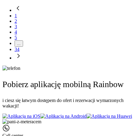
1
2
3
4
5
...
34
Pobierz aplikację mobilną Rainbow
i ciesz się łatwym dostępem do ofert i rezerwacji wymarzonych
wakacji!
Call center