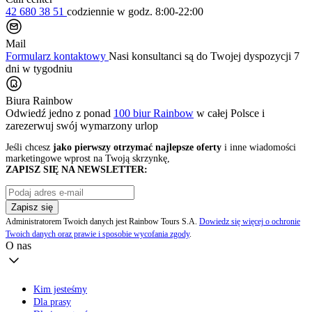
42 680 38 51
codziennie
w godz. 8:00-22:00
Mail
Formularz kontaktowy
Nasi konsultanci są do Twojej dyspozycji 7
dni w tygodniu
Biura Rainbow
Odwiedź jedno z ponad
100 biur Rainbow
w całej Polsce i
zarezerwuj swój
wymarzony urlop
Jeśli chcesz
jako pierwszy otrzymać najlepsze oferty
i inne wiadomości
marketingowe wprost na Twoją skrzynkę,
ZAPISZ SIĘ NA NEWSLETTER:
Zapisz się
Administratorem Twoich danych jest Rainbow Tours S.A.
Dowiedz się więcej o ochronie
Twoich danych oraz prawie i sposobie wycofania zgody
.
O nas
Kim jesteśmy
Dla prasy