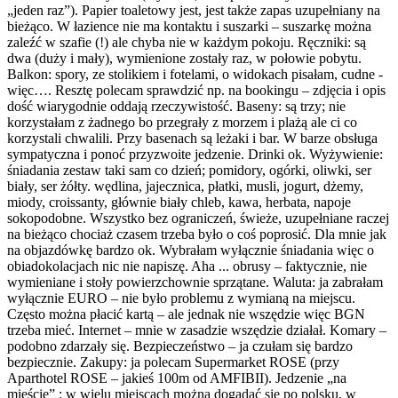
„jeden raz”). Papier toaletowy jest, jest także zapas uzupełniany na
bieżąco. W łazience nie ma kontaktu i suszarki – suszarkę można
zaleźć w szafie (!) ale chyba nie w każdym pokoju. Ręczniki: są
dwa (duży i mały), wymienione zostały raz, w połowie pobytu.
Balkon: spory, ze stolikiem i fotelami, o widokach pisałam, cudne -
więc…. Resztę polecam sprawdzić np. na bookingu – zdjęcia i opis
dość wiarygodnie oddają rzeczywistość. Baseny: są trzy; nie
korzystałam z żadnego bo przegrały z morzem i plażą ale ci co
korzystali chwalili. Przy basenach są leżaki i bar. W barze obsługa
sympatyczna i ponoć przyzwoite jedzenie. Drinki ok. Wyżywienie:
śniadania zestaw taki sam co dzień; pomidory, ogórki, oliwki, ser
biały, ser żółty. wędlina, jajecznica, płatki, musli, jogurt, dżemy,
miody, croissanty, głównie biały chleb, kawa, herbata, napoje
sokopodobne. Wszystko bez ograniczeń, świeże, uzupełniane raczej
na bieżąco chociaż czasem trzeba było o coś poprosić. Dla mnie jak
na objazdówkę bardzo ok. Wybrałam wyłącznie śniadania więc o
obiadokolacjach nic nie napiszę. Aha ... obrusy – faktycznie, nie
wymieniane i stoły powierzchownie sprzątane. Waluta: ja zabrałam
wyłącznie EURO – nie było problemu z wymianą na miejscu.
Często można płacić kartą – ale jednak nie wszędzie więc BGN
trzeba mieć. Internet – mnie w zasadzie wszędzie działał. Komary –
podobno zdarzały się. Bezpieczeństwo – ja czułam się bardzo
bezpiecznie. Zakupy: ja polecam Supermarket ROSE (przy
Aparthotel ROSE – jakieś 100m od AMFIBII). Jedzenie „na
mieście” : w wielu miejscach można dogadać się po polsku, w