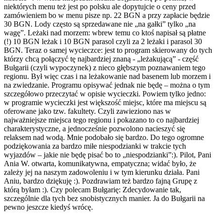
niektórych menu też jest po polsku ale dopytujcie o ceny przed
zamówieniem bo w menu pisze np. 22 BGN a przy zapłacie będzie
30 BGN. Lody często są sprzedawane nie „na gałki” tylko „na
wagę”. Leżaki nad morzem: wbrew temu co ktoś napisał są płatne
(!) 10 BGN leżak i 10 BGN parasol czyli za 2 leżaki i parasol 30
BGN. Teraz o samej wycieczce: jest to program skierowany do tych
którzy chcą połączyć tę najbardziej znaną - „leżakującą” - część
Bułgarii (czyli wypoczynek) z nieco głębszym poznawaniem tego
regionu. Był więc czas i na leżakowanie nad basenem lub morzem i
na zwiedzanie. Programu opisywać jednak nie będę – można o tym
szczegółowo przeczytać w opisie wycieczki. Powiem tylko jedno:
w programie wycieczki jest większość miejsc, które ma miejscu są
oferowane jako tzw. fakultety. Czyli zawieziono nas w
najważniejsze miejsca tego regionu i pokazano to co najbardziej
charakterystyczne, a jednocześnie pozwolono nacieszyć się
relaksem nad wodą. Mnie podobało się bardzo. Do tego ogromne
podziękowania za bardzo miłe niespodzianki w trakcie tych
wyjazdów – jakie nie będę pisać bo to „niespodzianki”:). Pilot, Pani
Ania W. otwarta, komunikatywna, empatyczna; widać było, że
zależy jej na naszym zadowoleniu i w tym kierunku działa. Pani
Aniu, bardzo dziękuję :). Pozdrawiam też bardzo fajną Grupę z
którą byłam :). Czy polecam Bułgarię: Zdecydowanie tak,
szczególnie dla tych bez snobistycznych manier. Ja do Bułgarii na
pewno jeszcze kiedyś wrócę.