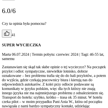
6.0/6
Czy ta opinia była pomocna?
41
SUPER WYCIECZKA
Marta 06.07.2024
| Termin pobytu: czerwiec 2024
| Tagi: 46-55 lat,
samemu
Zastanawiam się skąd tak słabe opinie o tej wycieczce? Na początek
przylot i odlot: sympatyczne, niewielkie lotnisko, dobrze
oznakowane – bez problemu trafia się do do hali przylotów, a potem
do wyjścia, gdzie czekają pracownicy biura i kierują nas do
odpowiednich autokarów. Z kolei przy odlocie podawane są
komunikaty w języku polskim, więc dla tych którzy nie znają
innego języka nie ma najmniejszego problemu z odnalezieniem się.
Transport do hotelu: szybko, krótko – trasa ok 35 minut. W hotelu
czeka pilot – w moim przypadku Pani Ania W., która od początku
nawiązała z nami bardzo sympatyczny kontakt, udzielając