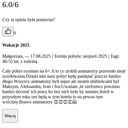
6.0/6
Czy ta opinia była pomocna?
0
Wakacje 2025
Małgorzata, --- 17.08.2025
| Termin pobytu: sierpień 2025
| Tagi:
46-55 lat, z rodziną
Cały pobyt oceniam na 6+.A to co zrobili animatorzy przerosło moje
oczekiwania.Dzięki nim nasz pobyt będę pamiętać jeszcze bardzo
długo.Wszyscy animatorzy byli super ale moimi ulubieńcami był
Maksym, Aleksandra, Ivan i Iva.Uważam ,że szefostwo powinno
bardzo docenić ich pracę bo bez nich było by smutno.Jeżeli w
przyszłym roku oni będą w tym hotelu to na pewno tam
wrócimy.Brawo animatorzy 👏👏👏👏🤗
Więcej