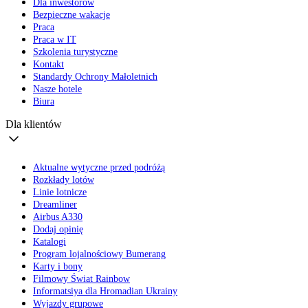
Dla inwestorów
Bezpieczne wakacje
Praca
Praca w IT
Szkolenia turystyczne
Kontakt
Standardy Ochrony Małoletnich
Nasze hotele
Biura
Dla klientów
Aktualne wytyczne przed podróżą
Rozkłady lotów
Linie lotnicze
Dreamliner
Airbus A330
Dodaj opinię
Katalogi
Program lojalnościowy Bumerang
Karty i bony
Filmowy Świat Rainbow
Informatsiya dla Hromadian Ukrainy
Wyjazdy grupowe