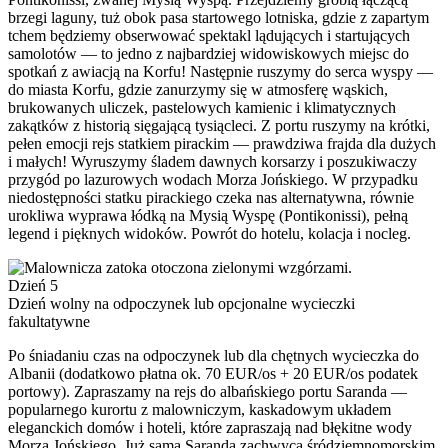
brzegi laguny, tuż obok pasa startowego lotniska, gdzie z zapartym
tchem będziemy obserwować spektakl lądujących i startujących
samolotów — to jedno z najbardziej widowiskowych miejsc do
spotkań z awiacją na Korfu! Następnie ruszymy do serca wyspy —
do miasta Korfu, gdzie zanurzymy się w atmosferę wąskich,
brukowanych uliczek, pastelowych kamienic i klimatycznych
zakątków z historią sięgającą tysiącleci. Z portu ruszymy na krótki,
pełen emocji rejs statkiem pirackim — prawdziwa frajda dla dużych
i małych! Wyruszymy śladem dawnych korsarzy i poszukiwaczy
przygód po lazurowych wodach Morza Jońskiego. W przypadku
niedostępności statku pirackiego czeka nas alternatywna, równie
urokliwa wyprawa łódką na Mysią Wyspę (Pontikonissi), pełną
legend i pięknych widoków. Powrót do hotelu, kolacja i nocleg.
Dzień 5
Dzień wolny na odpoczynek lub opcjonalne wycieczki
fakultatywne
Po śniadaniu czas na odpoczynek lub dla chętnych wycieczka do
Albanii (dodatkowo płatna ok. 70 EUR/os + 20 EUR/os podatek
portowy). Zapraszamy na rejs do albańskiego portu Saranda —
popularnego kurortu z malowniczym, kaskadowym układem
eleganckich domów i hoteli, które zapraszają nad błękitne wody
Morza Jońskiego. Już sama Saranda zachwyca śródziemnomorskim