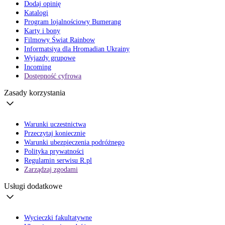
Dodaj opinię
Katalogi
Program lojalnościowy Bumerang
Karty i bony
Filmowy Świat Rainbow
Informatsiya dla Hromadian Ukrainy
Wyjazdy grupowe
Incoming
Dostępność cyfrowa
Zasady korzystania
Warunki uczestnictwa
Przeczytaj koniecznie
Warunki ubezpieczenia podróżnego
Polityka prywatności
Regulamin serwisu R.pl
Zarządzaj zgodami
Usługi dodatkowe
Wycieczki fakultatywne