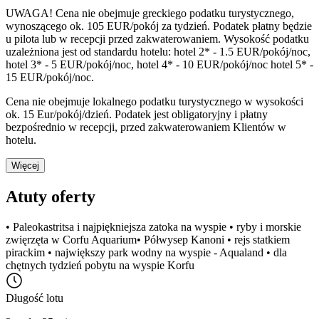
UWAGA!
Cena nie obejmuje greckiego podatku turystycznego,
wynoszącego ok. 105 EUR/pokój za tydzień. Podatek płatny będzie
u pilota lub w recepcji przed zakwaterowaniem. Wysokość podatku
uzależniona jest od standardu hotelu: hotel 2* - 1.5 EUR/pokój/noc,
hotel 3* - 5 EUR/pokój/noc, hotel 4* - 10 EUR/pokój/noc hotel 5* -
15 EUR/pokój/noc.
Cena nie obejmuje lokalnego podatku turystycznego w wysokości
ok. 15 Eur/pokój/dzień. Podatek jest obligatoryjny i płatny
bezpośrednio w recepcji, przed zakwaterowaniem Klientów w
hotelu.
Więcej
Atuty oferty
• Paleokastritsa i najpiękniejsza zatoka na wyspie • ryby i morskie
zwięrzęta w Corfu Aquarium• Półwysep Kanoni • rejs statkiem
pirackim • największy park wodny na wyspie - Aqualand • dla
chętnych tydzień pobytu na wyspie Korfu
Długość lotu