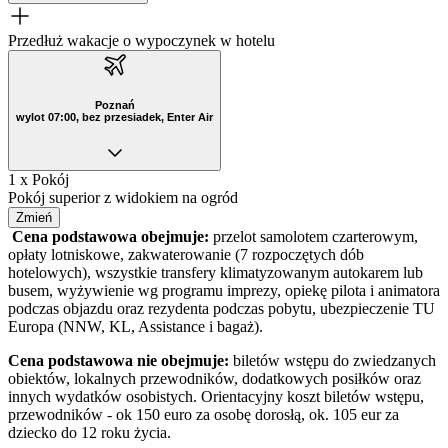
Przedłuż wakacje o wypoczynek w hotelu
Poznań
wylot 07:00, bez przesiadek, Enter Air
1 x Pokój
Pokój superior z widokiem na ogród
Zmień
Cena podstawowa obejmuje:
przelot samolotem czarterowym,
opłaty lotniskowe, zakwaterowanie (7 rozpoczętych dób
hotelowych), wszystkie transfery klimatyzowanym autokarem lub
busem, wyżywienie wg programu imprezy,
opiekę pilota i animatora
podczas objazdu oraz rezydenta podczas pobytu
, ubezpieczenie TU
Europa (NNW, KL, Assistance i bagaż).
Cena podstawowa nie obejmuje:
biletów wstępu do zwiedzanych
obiektów, lokalnych przewodników, dodatkowych posiłków oraz
innych wydatków osobistych. Orientacyjny koszt biletów wstępu,
przewodników - ok 150 euro za osobę dorosłą, ok. 105 eur za
dziecko do 12 roku życia.