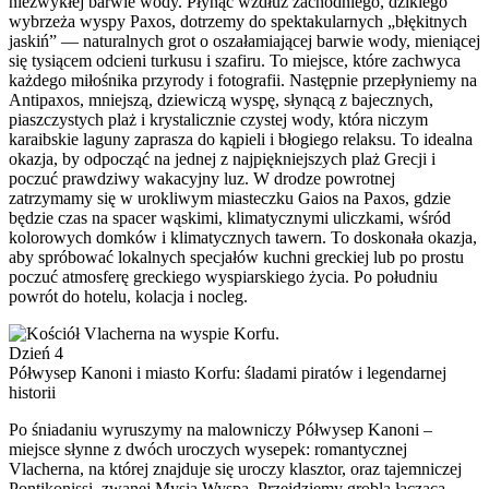
niezwykłej barwie wody. Płynąc wzdłuż zachodniego, dzikiego
wybrzeża wyspy Paxos, dotrzemy do spektakularnych „błękitnych
jaskiń” — naturalnych grot o oszałamiającej barwie wody, mieniącej
się tysiącem odcieni turkusu i szafiru. To miejsce, które zachwyca
każdego miłośnika przyrody i fotografii. Następnie przepłyniemy na
Antipaxos, mniejszą, dziewiczą wyspę, słynącą z bajecznych,
piaszczystych plaż i krystalicznie czystej wody, która niczym
karaibskie laguny zaprasza do kąpieli i błogiego relaksu. To idealna
okazja, by odpocząć na jednej z najpiękniejszych plaż Grecji i
poczuć prawdziwy wakacyjny luz. W drodze powrotnej
zatrzymamy się w urokliwym miasteczku Gaios na Paxos, gdzie
będzie czas na spacer wąskimi, klimatycznymi uliczkami, wśród
kolorowych domków i klimatycznych tawern. To doskonała okazja,
aby spróbować lokalnych specjałów kuchni greckiej lub po prostu
poczuć atmosferę greckiego wyspiarskiego życia. Po południu
powrót do hotelu, kolacja i nocleg.
Dzień 4
Półwysep Kanoni i miasto Korfu: śladami piratów i legendarnej
historii
Po śniadaniu wyruszymy na malowniczy Półwysep Kanoni –
miejsce słynne z dwóch uroczych wysepek: romantycznej
Vlacherna, na której znajduje się uroczy klasztor, oraz tajemniczej
Pontikonissi, zwanej Mysią Wyspą. Przejdziemy groblą łączącą