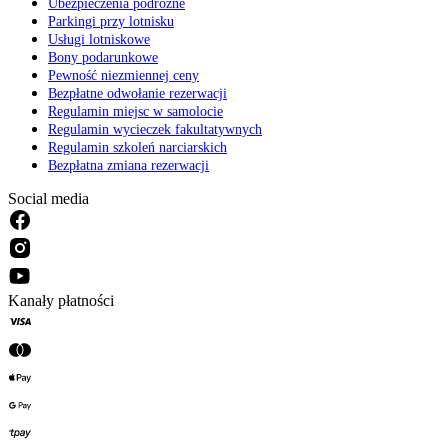
Ubezpieczenia podróżne
Parkingi przy lotnisku
Usługi lotniskowe
Bony podarunkowe
Pewność niezmiennej ceny
Bezpłatne odwołanie rezerwacji
Regulamin miejsc w samolocie
Regulamin wycieczek fakultatywnych
Regulamin szkoleń narciarskich
Bezpłatna zmiana rezerwacji
Social media
Kanały płatności