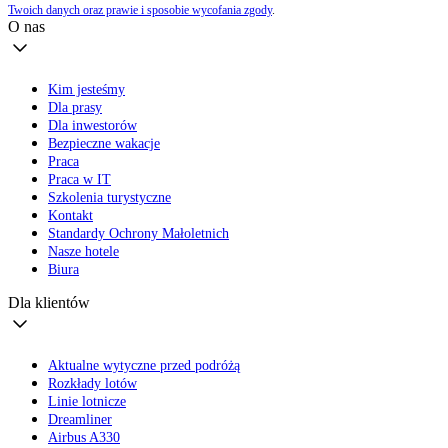
Twoich danych oraz prawie i sposobie wycofania zgody
.
O nas
Kim jesteśmy
Dla prasy
Dla inwestorów
Bezpieczne wakacje
Praca
Praca w IT
Szkolenia turystyczne
Kontakt
Standardy Ochrony Małoletnich
Nasze hotele
Biura
Dla klientów
Aktualne wytyczne przed podróżą
Rozkłady lotów
Linie lotnicze
Dreamliner
Airbus A330