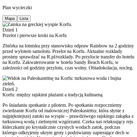
Plan wycieczki
Mapa
Lista
Dzień 1
Przelot i pierwsze kroki na Korfu
Zbiórka na lotnisku przy stanowisku odpraw Rainbow na 2 godziny
przed wylotem samolotu. Przelot na Korfu. Aktualne rozkłady
prosimy sprawdzać na R.pl/rozklady. Po przylocie transfer do hotelu
na Korfu. Zakwaterowanie w hotelu Sandy Beach Korfu, w
zależności od godziny przylotu, czas wolny. Obiadokolacja, nocleg.
Dzień 2
Korfu: między rajskimi plażami a tradycją kulinarną
Po śniadaniu spotkanie z pilotem. Po spotkaniu rozpoczniemy
zwiedzanie Korfu od malowniczej Paleokastritsy, która słynie z
najpiękniejszej zatoki na wyspie – prawdziwego rajskiego zakątka z
turkusową wodą i zielonymi wzgórzami. Czeka nas relaksujący rejs
łódeczkami po krystalicznie czystych wodach zatok, podczas
którego odkryjemy ukryte groty i podziwiamy zapierające dech w