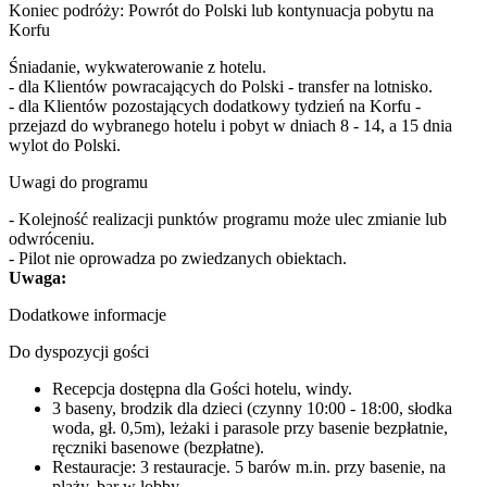
Koniec podróży: Powrót do Polski lub kontynuacja pobytu na
Korfu
Śniadanie, wykwaterowanie z hotelu.
- dla Klientów powracających do Polski - transfer na lotnisko.
- dla Klientów pozostających dodatkowy tydzień na Korfu -
przejazd do wybranego hotelu i pobyt w dniach 8 - 14, a 15 dnia
wylot do Polski.
Uwagi do programu
- Kolejność realizacji punktów programu może ulec zmianie lub
odwróceniu.
- Pilot nie oprowadza po zwiedzanych obiektach.
Uwaga:
Dodatkowe informacje
Do dyspozycji gości
Recepcja dostępna dla Gości hotelu, windy.
3 baseny, brodzik dla dzieci (czynny 10:00 - 18:00, słodka
woda, gł. 0,5m), leżaki i parasole przy basenie bezpłatnie,
ręczniki basenowe (bezpłatne).
Restauracje: 3 restauracje. 5 barów m.in. przy basenie, na
plaży, bar w lobby.