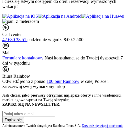
i ciesz się łatwym dostępem do ofert i rezerwacji wymarzonych
wakacji!
Call center
42 680 38 51
codziennie
w godz. 8:00-22:00
Mail
Formularz kontaktowy
Nasi konsultanci są do Twojej dyspozycji 7
dni w tygodniu
Biura Rainbow
Odwiedź jedno z ponad
100 biur Rainbow
w całej Polsce i
zarezerwuj swój
wymarzony urlop
Jeśli chcesz
jako pierwszy otrzymać najlepsze oferty
i inne wiadomości
marketingowe wprost na Twoją skrzynkę,
ZAPISZ SIĘ NA NEWSLETTER:
Zapisz się
Administratorem Twoich danych jest Rainbow Tours S.A.
Dowiedz się więcej o ochronie