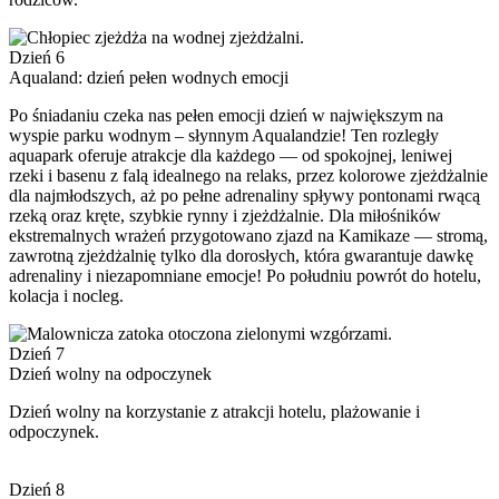
Dzień 6
Aqualand: dzień pełen wodnych emocji
Po śniadaniu czeka nas pełen emocji dzień w największym na
wyspie parku wodnym – słynnym Aqualandzie! Ten rozległy
aquapark oferuje atrakcje dla każdego — od spokojnej, leniwej
rzeki i basenu z falą idealnego na relaks, przez kolorowe zjeżdżalnie
dla najmłodszych, aż po pełne adrenaliny spływy pontonami rwącą
rzeką oraz kręte, szybkie rynny i zjeżdżalnie. Dla miłośników
ekstremalnych wrażeń przygotowano zjazd na Kamikaze — stromą,
zawrotną zjeżdżalnię tylko dla dorosłych, która gwarantuje dawkę
adrenaliny i niezapomniane emocje! Po południu powrót do hotelu,
kolacja i nocleg.
Dzień 7
Dzień wolny na odpoczynek
Dzień wolny na korzystanie z atrakcji hotelu, plażowanie i
odpoczynek.
Dzień 8