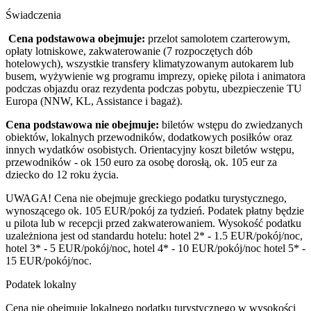
Świadczenia
Cena podstawowa obejmuje:
przelot samolotem czarterowym,
opłaty lotniskowe, zakwaterowanie (7 rozpoczętych dób
hotelowych), wszystkie transfery klimatyzowanym autokarem lub
busem, wyżywienie wg programu imprezy,
opiekę pilota i animatora
podczas objazdu oraz rezydenta podczas pobytu
, ubezpieczenie TU
Europa (NNW, KL, Assistance i bagaż).
Cena podstawowa nie obejmuje:
biletów wstępu do zwiedzanych
obiektów, lokalnych przewodników, dodatkowych posiłków oraz
innych wydatków osobistych. Orientacyjny koszt biletów wstępu,
przewodników - ok 150 euro za osobę dorosłą, ok. 105 eur za
dziecko do 12 roku życia.
UWAGA!
Cena nie obejmuje greckiego podatku turystycznego,
wynoszącego ok. 105 EUR/pokój za tydzień. Podatek płatny będzie
u pilota lub w recepcji przed zakwaterowaniem. Wysokość podatku
uzależniona jest od standardu hotelu: hotel 2* - 1.5 EUR/pokój/noc,
hotel 3* - 5 EUR/pokój/noc, hotel 4* - 10 EUR/pokój/noc hotel 5* -
15 EUR/pokój/noc.
Podatek lokalny
Cena nie obejmuje lokalnego podatku turystycznego w wysokości