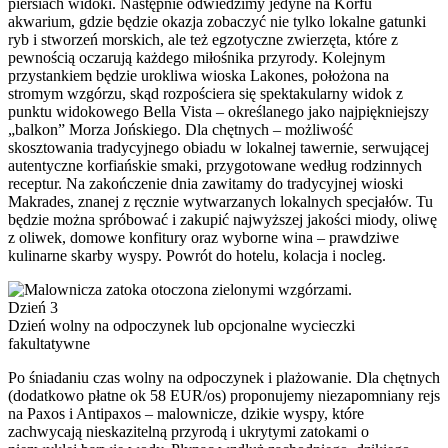
piersiach widoki. Następnie odwiedzimy jedyne na Korfu
akwarium, gdzie będzie okazja zobaczyć nie tylko lokalne gatunki
ryb i stworzeń morskich, ale też egzotyczne zwierzęta, które z
pewnością oczarują każdego miłośnika przyrody. Kolejnym
przystankiem będzie urokliwa wioska Lakones, położona na
stromym wzgórzu, skąd rozpościera się spektakularny widok z
punktu widokowego Bella Vista – określanego jako najpiękniejszy
„balkon” Morza Jońskiego. Dla chętnych – możliwość
skosztowania tradycyjnego obiadu w lokalnej tawernie, serwującej
autentyczne korfiańskie smaki, przygotowane według rodzinnych
receptur. Na zakończenie dnia zawitamy do tradycyjnej wioski
Makrades, znanej z ręcznie wytwarzanych lokalnych specjałów. Tu
będzie można spróbować i zakupić najwyższej jakości miody, oliwę
z oliwek, domowe konfitury oraz wyborne wina – prawdziwe
kulinarne skarby wyspy. Powrót do hotelu, kolacja i nocleg.
Dzień 3
Dzień wolny na odpoczynek lub opcjonalne wycieczki
fakultatywne
Po śniadaniu czas wolny na odpoczynek i plażowanie. Dla chętnych
(dodatkowo płatne ok 58 EUR/os) proponujemy niezapomniany rejs
na Paxos i Antipaxos – malownicze, dzikie wyspy, które
zachwycają nieskazitelną przyrodą i ukrytymi zatokami o