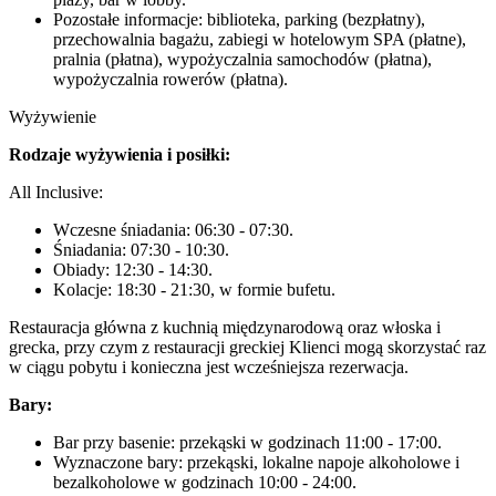
Pozostałe informacje: biblioteka, parking (bezpłatny),
przechowalnia bagażu, zabiegi w hotelowym SPA (płatne),
pralnia (płatna), wypożyczalnia samochodów (płatna),
wypożyczalnia rowerów (płatna).
Wyżywienie
Rodzaje wyżywienia i posiłki:
All Inclusive:
Wczesne śniadania: 06:30 - 07:30.
Śniadania: 07:30 - 10:30.
Obiady: 12:30 - 14:30.
Kolacje: 18:30 - 21:30, w formie bufetu.
Restauracja główna z kuchnią międzynarodową oraz włoska i
grecka, przy czym z restauracji greckiej Klienci mogą skorzystać raz
w ciągu pobytu i konieczna jest wcześniejsza rezerwacja.
Bary:
Bar przy basenie: przekąski w godzinach 11:00 - 17:00.
Wyznaczone bary: przekąski, lokalne napoje alkoholowe i
bezalkoholowe w godzinach 10:00 - 24:00.