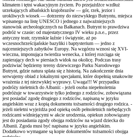
klimatem i tętni wakacyjnym życiem. Po przejażdżce wzdłuż
urzekających albańskich krajobrazów — gór, rzek, jezior i
urokliwych wiosek — dotrzemy do niezwykłego Butryntu, miejsca
wpisanego na listę UNESCO i jednego z najważniejszych
stanowisk archeologicznych na Bałkanach. Butrynt to prawdziwa
podróż w czasie: od majestatycznego IV wieku p.n.e., przez
antyczny teatr, rzymskie łaźnie i świątynie, aż po
wczesnochrześcijańskie bazyliki i baptysterium — jedno z
najcenniejszych zabytków Europy. Na wzgórzu wznosi się XVI-
wieczna, imponująca twierdza wenecka, z której rozciąga się
zapierający dech w piersiach widok na okolicę. Podczas trasy
podziwiać będziemy tereny dziewiczego Parku Narodowego
Butrynt, gdzie natura splata się z historią. Na zakończenie dnia
serwujemy obiad z lokalnymi specjałami, które dopełnią smakowite
wrażenia z tej niezwykłej wyprawy. Uwaga!!! W przypadku
podróży nieletnich do Albanii: - jeżeli osoba niepełnoletnia
podróżuje w towarzystwie tylko jednego z rodziców, zobowiązana
jest posiadać zgodę drugiego z rodziców, napisaną w języku
angielskim wraz z kopią dokumentu tożsamości drugiego rodzica. -
jeżeli nieletni wyjeżdża pod opieką osób pełnoletnich niebędących
rodzicami widniejącymi w akcie urodzenia, opiekun zobowiązany
jest do posiadania zgody obojga rodziców na wjazd dziecka do
Albanii. Zgoda musi być napisana w języku angielskim.
Dodatkowo wymagane są kopie dokumentów tożsamości obojga
rodziców.