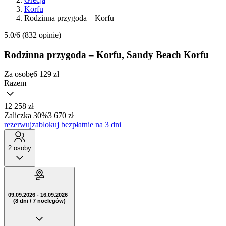
Korfu
Rodzinna przygoda – Korfu
5.0/6
(832 opinie)
Rodzinna przygoda – Korfu, Sandy Beach Korfu
Za osobę
6 129
zł
Razem
12 258 zł
Zaliczka 30%
3 670 zł
rezerwuj
zablokuj bezpłatnie na 3 dni
2 osoby
09.09.2026 - 16.09.2026
(8 dni / 7 noclegów)