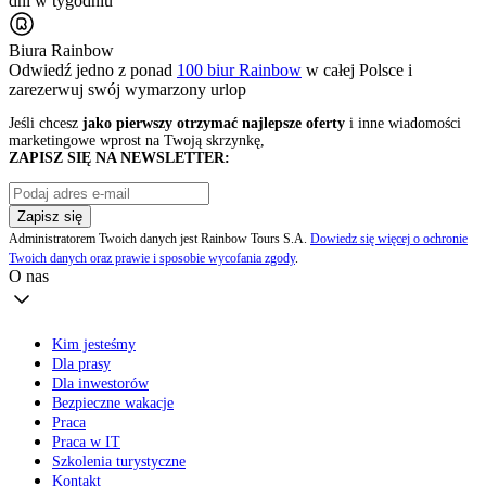
dni w tygodniu
Biura Rainbow
Odwiedź jedno z ponad
100 biur Rainbow
w całej Polsce i
zarezerwuj swój
wymarzony urlop
Jeśli chcesz
jako pierwszy otrzymać najlepsze oferty
i inne wiadomości
marketingowe wprost na Twoją skrzynkę,
ZAPISZ SIĘ NA NEWSLETTER:
Zapisz się
Administratorem Twoich danych jest Rainbow Tours S.A.
Dowiedz się więcej o ochronie
Twoich danych oraz prawie i sposobie wycofania zgody
.
O nas
Kim jesteśmy
Dla prasy
Dla inwestorów
Bezpieczne wakacje
Praca
Praca w IT
Szkolenia turystyczne
Kontakt