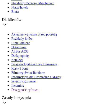
Standardy Ochrony Małoletnich
Nasze hotele
Biura
Dla klientów
Aktualne wytyczne przed podróżą
Rozkłady lotów
Linie lotnicze
Dreamliner
Airbus A330
Dodaj opinię
Katalogi
Program lojalnościowy Bumerang
Karty i bony
Filmowy Świat Rainbow
Informatsiya dla Hromadian Ukrainy
Wyjazdy grupowe
Incoming
Dostępność cyfrowa
Zasady korzystania