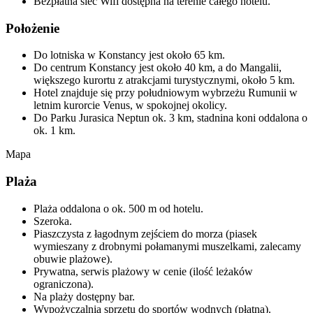
Bezpłatna sieć Wifi dostępna na terenie całego hotelu.
Położenie
Do lotniska w Konstancy jest około 65 km.
Do centrum Konstancy jest około 40 km, a do Mangalii,
większego kurortu z atrakcjami turystycznymi, około 5 km.
Hotel znajduje się przy południowym wybrzeżu Rumunii w
letnim kurorcie Venus, w spokojnej okolicy.
Do Parku Jurasica Neptun ok. 3 km, stadnina koni oddalona o
ok. 1 km.
Mapa
Plaża
Plaża oddalona o ok. 500 m od hotelu.
Szeroka.
Piaszczysta z łagodnym zejściem do morza (piasek
wymieszany z drobnymi połamanymi muszelkami, zalecamy
obuwie plażowe).
Prywatna, serwis plażowy w cenie (ilość leżaków
ograniczona).
Na plaży dostępny bar.
Wypożyczalnia sprzętu do sportów wodnych (płatna).