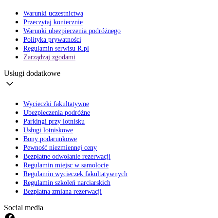
Warunki uczestnictwa
Przeczytaj koniecznie
Warunki ubezpieczenia podróżnego
Polityka prywatności
Regulamin serwisu R.pl
Zarządzaj zgodami
Usługi dodatkowe
Wycieczki fakultatywne
Ubezpieczenia podróżne
Parkingi przy lotnisku
Usługi lotniskowe
Bony podarunkowe
Pewność niezmiennej ceny
Bezpłatne odwołanie rezerwacji
Regulamin miejsc w samolocie
Regulamin wycieczek fakultatywnych
Regulamin szkoleń narciarskich
Bezpłatna zmiana rezerwacji
Social media