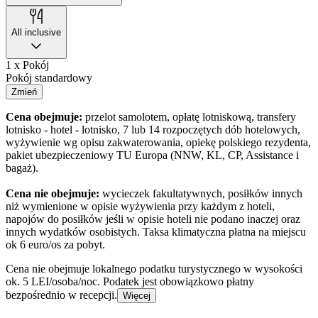
All inclusive
1 x Pokój
Pokój standardowy
Zmień
Cena obejmuje:
przelot samolotem, opłatę lotniskową, transfery
lotnisko - hotel - lotnisko, 7 lub 14 rozpoczętych dób hotelowych,
wyżywienie wg opisu zakwaterowania, opiekę polskiego rezydenta,
pakiet ubezpieczeniowy TU Europa (NNW, KL, CP, Assistance i
bagaż).
Cena nie obejmuje:
wycieczek fakultatywnych, posiłków innych
niż wymienione w opisie wyżywienia przy każdym z hoteli,
napojów do posiłków jeśli w opisie hoteli nie podano inaczej oraz
innych wydatków osobistych. Taksa klimatyczna płatna na miejscu
ok 6 euro/os za pobyt.
Cena nie obejmuje lokalnego podatku turystycznego w wysokości
ok. 5 LEI/osoba/noc. Podatek jest obowiązkowo płatny
bezpośrednio w recepcji.
Więcej