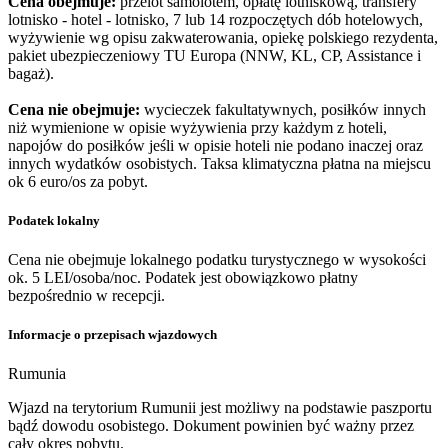
Cena obejmuje:
przelot samolotem, opłatę lotniskową, transfery
lotnisko - hotel - lotnisko, 7 lub 14 rozpoczętych dób hotelowych,
wyżywienie wg opisu zakwaterowania, opiekę polskiego rezydenta,
pakiet ubezpieczeniowy TU Europa (NNW, KL, CP, Assistance i
bagaż).
Cena nie obejmuje:
wycieczek fakultatywnych, posiłków innych
niż wymienione w opisie wyżywienia przy każdym z hoteli,
napojów do posiłków jeśli w opisie hoteli nie podano inaczej oraz
innych wydatków osobistych. Taksa klimatyczna płatna na miejscu
ok 6 euro/os za pobyt.
Podatek lokalny
Cena nie obejmuje lokalnego podatku turystycznego w wysokości
ok. 5 LEI/osoba/noc. Podatek jest obowiązkowo płatny
bezpośrednio w recepcji.
Informacje o przepisach wjazdowych
Rumunia
Wjazd na terytorium Rumunii jest możliwy na podstawie paszportu
bądź dowodu osobistego. Dokument powinien być ważny przez
cały okres pobytu.