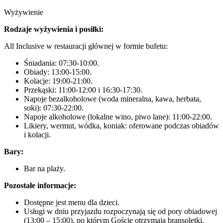
Wyżywienie
Rodzaje wyżywienia i posiłki:
All Inclusive w restauracji głównej w formie bufetu:
Śniadania: 07:30-10:00.
Obiady: 13:00-15:00.
Kolacje: 19:00-21:00.
Przekąski: 11:00-12:00 i 16:30-17:30.
Napoje bezalkoholowe (woda mineralna, kawa, herbata,
soki): 07:30-22:00.
Napoje alkoholowe (lokalne wino, piwo lane): 11:00-22:00.
Likiery, wermut, wódka, koniak: oferowane podczas obiadów
i kolacji.
Bary:
Bar na plaży.
Pozostałe informacje:
Dostępne jest menu dla dzieci.
Usługi w dniu przyjazdu rozpoczynają się od pory obiadowej
(13:00 – 15:00), po którym Goście otrzymają bransoletki,