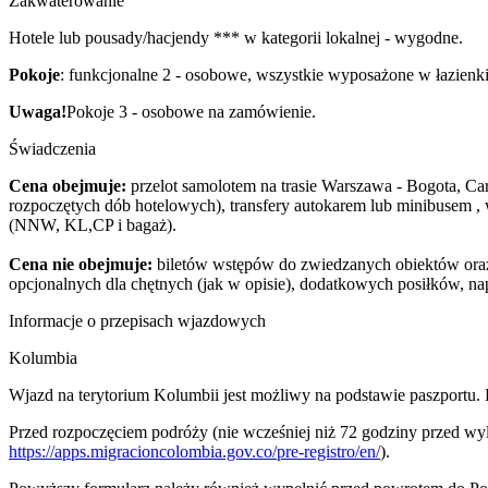
Zakwaterowanie
Hotele lub pousady/hacjendy *** w kategorii lokalnej - wygodne.
Pokoje
: funkcjonalne 2 - osobowe, wszystkie wyposażone w łazienki 
Uwaga!
Pokoje 3 - osobowe na zamówienie.
Świadczenia
Cena obejmuje:
przelot samolotem na trasie Warszawa - Bogota, Ca
rozpoczętych dób hotelowych), transfery autokarem lub minibusem , w
(NNW, KL,CP i bagaż).
Cena nie obejmuje:
biletów wstępów do zwiedzanych obiektów oraz 
opcjonalnych dla chętnych (jak w opisie), dodatkowych posiłków, na
Informacje o przepisach wjazdowych
Kolumbia
Wjazd na terytorium Kolumbii jest możliwy na podstawie paszportu
Przed rozpoczęciem podróży (nie wcześniej niż 72 godziny przed wy
https://apps.migracioncolombia.gov.co/pre-registro/en/
).