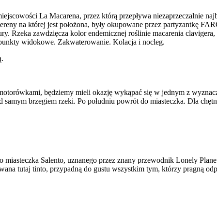
o miejscowości La Macarena, przez którą przepływa niezaprzeczalnie na
yż tereny na której jest położona, były okupowane przez partyzantkę F
y. Rzeka zawdzięcza kolor endemicznej roślinie macarenia clavigera
e punkty widokowe. Zakwaterowanie. Kolacja i nocleg.
y motorówkami, będziemy mieli okazję wykąpać się w jednym z wyznac
 samym brzegiem rzeki. Po południu powrót do miasteczka. Dla chętny
o miasteczka Salento, uznanego przez znany przewodnik Lonely Planet
ana tutaj tinto, przypadną do gustu wszystkim tym, którzy pragną o