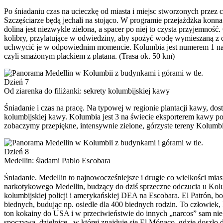
Po śniadaniu czas na ucieczkę od miasta i miejsc stworzonych prze
Szczęściarze będą jechali na stojąco. W programie przejażdżka konn
dolina jest niezwykle zielona, a spacer po niej to czysta przyjemno
kolibry, przylatujące w odwiedziny, aby spożyć wodę wymieszaną z 
uchwycić je w odpowiednim momencie. Kolumbia jest numerem 1 na świ
czyli smażonym plackiem z platana. (Trasa ok. 50 km)
Dzień 7
Od ziarenka do filiżanki: sekrety kolumbijskiej kawy
Śniadanie i czas na pracę. Na typowej w regionie plantacji kawy, d
kolumbijskiej kawy. Kolumbia jest 3 na świecie eksporterem kawy po
zobaczymy przepiękne, intensywnie zielone, górzyste tereny Kolumbi
Dzień 8
Medellin: śladami Pablo Escobara
Śniadanie. Medellin to najnowocześniejsze i drugie co wielkości mias
narkotykowego Medellin, budzący do dziś sprzeczne odczucia u Kolu
kolumbijskiej policji i amerykańskiej DEA na Escobara. El Patrón, bo 
biednych, budując np. osiedle dla 400 biednych rodzin. To człowiek
ton kokainy do USA i w przeciwieństwie do innych „narcos” sam nie
spoczywa, dzielnicę , w której znajduje się El Mónaco, gdzie doszł