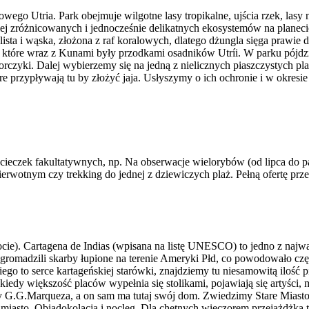
ego Utria. Park obejmuje wilgotne lasy tropikalne, ujścia rzek, las
iej zróżnicowanych i jednocześnie delikatnych ekosystemów na planecie
lista i wąska, złożona z raf koralowych, dlatego dżungla sięga prawie 
á, które wraz z Kunami były przodkami osadników Utríi. W parku pó
orczyki. Dalej wybierzemy się na jedną z nielicznych piaszczystych pl
re przypływają tu by złożyć jaja. Usłyszymy o ich ochronie i w okres
ycieczek fakultatywnych, np. Na obserwacje wielorybów (od lipca do 
wotnym czy trekking do jednej z dziewiczych plaż. Pełną ofertę przeds
gocie). Cartagena de Indias (wpisana na listę UNESCO) to jedno z naj
e gromadzili skarby łupione na terenie Ameryki Płd, co powodowało cz
 Diego to serce kartageńskiej starówki, znajdziemy tu niesamowitą iloś
 kiedy większość placów wypełnia się stolikami, pojawiają się artyści,
 G.G.Marqueza, a on sam ma tutaj swój dom. Zwiedzimy Stare Miasto, f
a miasto. Obiadokolacja i nocleg. Dla chętnych wieczorem przejażdż