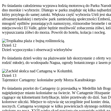
Po śniadaniu całodzienna wyprawa łodzią motorową do Parku Narodow
dno morskie i wybrzeże. Dlatego w parku znajduje się kilka najbardz
który przylega do samej zatoki. Większa część wybrzeża Utríi jest ska
afroamerykańskiej i metysów park zamieszkują społeczności Ember
mnogość epifitów porastających namorzyny, różnorodne bromelie i st
miejscowości El Valle, gdzie będzie możliwość zobaczenia żółwi, któ
wypuszczania żółwi do morza. Powrót do hotelu, kolacja i nocleg.
Dzień 12
Dzień wypoczynku i obserwacji wielorybów
Po śniadaniu dzień wolny na plażowanie lub skorzystanie z oferty w
rodzić młode), do wodospadu Nagua, ogrody botanicznego z lasem pier
Dzień 13
Tajemnice Cartageny: kolonialne perły Morza Karaibskiego
Po śniadaniu przelot do Cartageny (z przesiadką w Medellin lub Bo
najpiękniejsze miasto kolonialne na świecie. W Cartagenie Hiszpani
ciągnące się kilometrami fortyfikacje, które przetrwały do dziś. San
kolorowe uliczki. Miejsce to ożywia się szczególnie pod koniec dnia,
nocnych. Cartagena występuje w kilku powieściach słynnego noblisty
założony na pocz. XVII wieku skąd rozciąga się wspaniały widok n