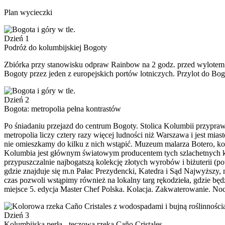
Plan wycieczki
Dzień 1
Podróż do kolumbijskiej Bogoty
Zbiórka przy stanowisku odpraw Rainbow na 2 godz. przed wylotem s
Bogoty przez jeden z europejskich portów lotniczych. Przylot do Bogo
Dzień 2
Bogota: metropolia pełna kontrastów
Po śniadaniu przejazd do centrum Bogoty. Stolica Kolumbii przyprawi
metropolia liczy cztery razy więcej ludności niż Warszawa i jest mias
nie omieszkamy do kilku z nich wstąpić. Muzeum malarza Botero, k
Kolumbia jest głównym światowym producentem tych szlachetnych kam
przypuszczalnie najbogatszą kolekcję złotych wyrobów i biżuterii (
gdzie znajduje się m.n Pałac Prezydencki, Katedra i Sąd Najwyższy,
czas pozwoli wstąpimy również na lokalny targ rękodzieła, gdzie b
miejsce 5. edycja Master Chef Polska. Kolacja. Zakwaterowanie. Noc
Dzień 3
Kolumbijska perła - tęczowa rzeka Caño Cristales