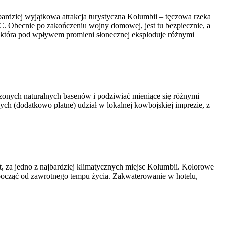
jbardziej wyjątkowa atrakcja turystyczna Kolumbii – tęczowa rzeka
ARC. Obecnie po zakończeniu wojny domowej, jest tu bezpiecznie, a
, która pod wpływem promieni słonecznej eksploduje różnymi
zonych naturalnych basenów i podziwiać mieniące się różnymi
ch (dodatkowo płatne) udział w lokalnej kowbojskiej imprezie, z
, za jedno z najbardziej klimatycznych miejsc Kolumbii. Kolorowe
dpocząć od zawrotnego tempu życia. Zakwaterowanie w hotelu,