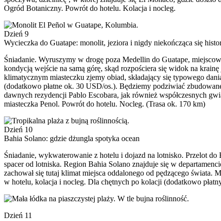
Ogród Botaniczny. Powrót do hotelu. Kolacja i nocleg.
Dzień 9
Wycieczka do Guatape: monolit, jeziora i nigdy niekończąca się histo
Śniadanie. Wyruszymy w drogę poza Medellin do Guatape, miejscowoś
kondycją wejście na samą górę, skąd rozpościera się widok na krain
klimatycznym miasteczku zjemy obiad, składający się typowego dani
(dodatkowo płatne ok. 30 USD/os.). Będziemy podziwiać zbudowane 
dawnych rezydencji Pablo Escobara, jak również współczesnych gwiaz
miasteczka Penol. Powrót do hotelu. Nocleg. (Trasa ok. 170 km)
Dzień 10
Bahia Solano: gdzie dżungla spotyka ocean
Śniadanie, wykwaterowanie z hotelu i dojazd na lotnisko. Przelot d
spacer od lotniska. Region Bahia Solano znajduje się w departamenci
zachował się tutaj klimat miejsca oddalonego od pędzącego świata. 
w hotelu, kolacja i nocleg. Dla chętnych po kolacji (dodatkowo płat
Dzień 11