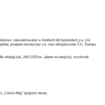
niskowe, zakwaterowanie w hotelach lub hacjendach j.w. (14
ilota, program turystyczny j.w. oraz ubezpieczenie T.U. Europa.
a obsługi (ok. 260 USD/os - płatne na miejscu), wycieczek
rz „Check-Mig” (poprzez stronę