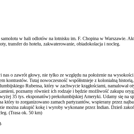
amolotu w hali odlotów na lotnisku im. F. Chopina w Warszawie. Akt
ty, transfer do hotelu, zakwaterowanie, obiadokolacja i nocleg.
 nas o zawrót głowy, nie tylko ze względu na położenie na wysokości 2
tem kontrastów. Tutaj nowoczesność współistnieje z kolonialną historią
olumbijskiego Rubensa, który w zachwycie krągłościami, namalował 
ieni, poznamy również ich rodzaje i będzie możliwość zakupu orygin
powyżej 35 tys. eksponatów) prekolumbijskiej Ameryki. Udamy się na 
 na który to zorganizowano zamach partyzantów, wspierany przez najba
ędzie można zakupić kokę i wyroby wykonane przez Indian. Dzień zak
leg. (Trasa ok. 50 km)