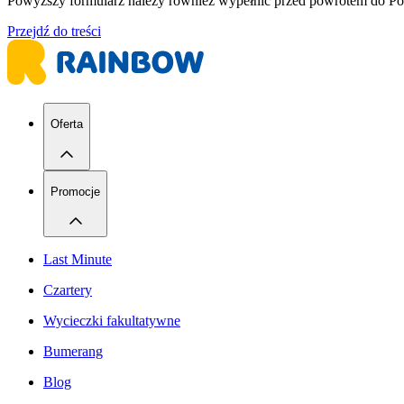
Powyższy formularz należy również wypełnić przed powrotem do Pol
Przejdź do treści
Oferta
Promocje
Last Minute
Czartery
Wycieczki fakultatywne
Bumerang
Blog