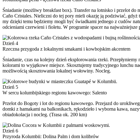
Śniadanie (możliwy breakfast box). Transfer na lotnisko i przelot d
Caño Cristales. Nieliczni do tej pory mieli okazję ją podziwiać, gd
my dzięki temu będziemy mogli być świadkami jednego z cudów natur
odcieniami czerwieni i fioletu. W programie spacer na najważniejsz
Dzień 4
Rzeczna przygoda z lokalnymi smakami i kowbojskim akcentem
Śniadanie, czas na kolejny dzień eksplorowania rzeki. Przepłyniem
kolorami to wyjątkowe miejsce. Skosztujemy tradycyjnego lunchu nad
możliwością skosztowania lokalnej wołowiny. Nocleg.
Dzień 5
W sercu kolumbijskiego regionu kawowego: Salento
Przelot do Bogoty i lot do regionu kawowego. Przejazd do urokliweg
domki z hamakami na balkonikach, rękodzieło i wyborna kawa, nazyw
obiadokolacja i nocleg. (Trasa ok. 200 km)
Dzień 6
Przyroda Kolumbii: Dolina Palm i dom kolibrów