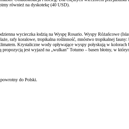
ąpimy również na dyskotekę (40 USD).
łodzienna wycieczka łodzią na Wyspę Rosario. Wyspy Różańcowe (Islas
że, rafy koralowe, tropikalna roślinność, mnóstwo tropikalnej fauny: 
limatem. Krystaliczne wody opływające wyspy połyskują w kolorach b
propozycją jest wyjazd na „wulkan” Totumo – basen błotny, w którym
t powrotny do Polski.