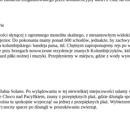
ria
ci słynącej z ogromnego monolitu skalnego, z niesamowitym widokiem 
ę jezior. Do pokonania mamy ponad 600 schodów, jednakże, by zachwyc
a kolumbijskiego: bandeja paisa, itd. Chętnym zaproponujemy rejs p
przy brzegach nowoczesne rezydencje znanych Kolumbijczyków, którz
d piłki nożnej i muzyki. Przepłyniemy w miejscu, gdzie z wody wynurz
o Bahia Solano. Po wylądowaniu w tej niewielkiej miejscowości udamy 
e Choco nad Pacyfikiem, znany z przepięknych plaż, gdzie dżungla spo
Można tu spokojnie wypocząć na jednej z przepięknych plaż. Wybierze
ny) nocny spacer po dżungli w poszukiwaniu zwierząt.