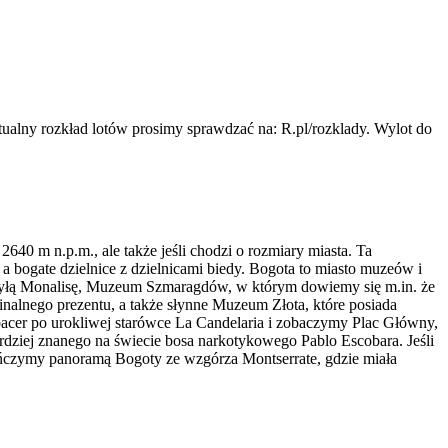
ualny rozkład lotów prosimy sprawdzać na: R.pl/rozklady. Wylot do
640 m n.p.m., ale także jeśli chodzi o rozmiary miasta. Ta
, a bogate dzielnice z dzielnicami biedy. Bogota to miasto muzeów i
otyłą Monalisę, Muzeum Szmaragdów, w którym dowiemy się m.in. że
alnego prezentu, a także słynne Muzeum Złota, które posiada
spacer po urokliwej starówce La Candelaria i zobaczymy Plac Główny,
rdziej znanego na świecie bosa narkotykowego Pablo Escobara. Jeśli
ończymy panoramą Bogoty ze wzgórza Montserrate, gdzie miała