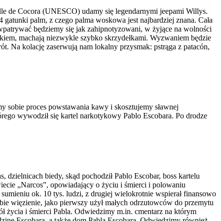
Valle de Cocora (UNESCO) udamy się legendarnymi jeepami Willys.
4 gatunki palm, z czego palma woskowa jest najbardziej znana. Cała
e wpatrywać będziemy się jak zahipnotyzowani, w żyjące na wolności
rzykiem, machają niezwykle szybko skrzydełkami. Wyzwaniem będzie
ót. Na kolację zaserwują nam lokalny przysmak: pstrąga z patacón,
imy sobie proces powstawania kawy i skosztujemy sławnej
tórego wywodził się kartel narkotykowy Pablo Escobara. Po drodze
, dzielnicach biedy, skąd pochodził Pablo Escobar, boss kartelu
cie „Narcos”, opowiadający o życiu i śmierci i polowaniu
sumieniu ok. 10 tys. ludzi, z drugiej wielokrotnie wspierał finansowo
iebie więzienie, jako pierwszy użył małych odrzutowców do przemytu
ł życia i śmierci Pabla. Odwiedzimy m.in. cmentarz na którym
rodzinę Escobara, a także dom Pabla Escobara. Odwiedzimy również