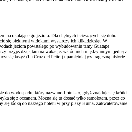
na okalające go jeziora. Dla chętnych i cieszących się dobrą
ić się pięknymi widokami wystarczy ich kilkadziesiąt. W
o wodach jeziora powstałego po wybudowaniu tamy Guatape
y przyjeżdżają tam na wakacje, wśród nich między innymi jedną z
a się krzyż (La Cruz del Peñol) upamiętniający tragiczną historię
się do wodospadu, który nazwano Lotnisko, gdyż znajduje się krótki
tyka się z oceanem. Można się tu dostać tylko samolotem, przez co
my się łódką do naszego hotelu w przy plaży Huina. Zakwaterowanie