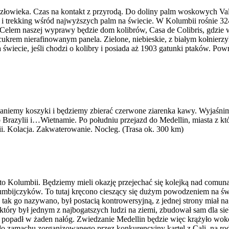
z człowieka. Czas na kontakt z przyrodą. Do doliny palm woskowych 
a i trekking wśród najwyższych palm na świecie. W Kolumbii rośnie 32
ść. Celem naszej wyprawy będzie dom kolibrów, Casa de Colibris, gdzi
cukrem nierafinowanym panela. Zielone, niebieskie, z białym kołnie
ecie, jeśli chodzi o kolibry i posiada aż 1903 gatunki ptaków. Powr
ostaniemy koszyki i będziemy zbierać czerwone ziarenka kawy. Wyjaśn
 Brazylii i…Wietnamie. Po południu przejazd do Medellin, miasta z k
i. Kolacja. Zakwaterowanie. Nocleg. (Trasa ok. 300 km)
to Kolumbii. Będziemy mieli okazję przejechać się kolejką nad comunas
mbijczyków. To tutaj kręcono cieszący się dużym powodzeniem na świe
tak go nazywano, był postacią kontrowersyjną, z jednej strony miał na 
, który był jednym z najbogatszych ludzi na ziemi, zbudował sam dla s
 popadł w żaden nałóg. Zwiedzanie Medellin będzie więc krążyło wokó
o do zamachu zorganizowanego przez konkurencyjny kartel z Cali, na 