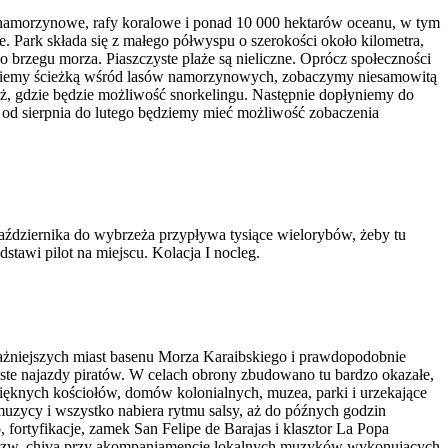
y namorzynowe, rafy koralowe i ponad 10 000 hektarów oceanu, w tym
. Park składa się z małego półwyspu o szerokości około kilometra,
do brzegu morza. Piaszczyste plaże są nieliczne. Oprócz społeczności
jdziemy ścieżką wśród lasów namorzynowych, zobaczymy niesamowitą
aż, gdzie będzie możliwość snorkelingu. Następnie dopłyniemy do
ie od sierpnia do lutego będziemy mieć możliwość zobaczenia
października do wybrzeża przypływa tysiące wielorybów, żeby tu
tawi pilot na miejscu. Kolacja I nocleg.
ważniejszych miast basenu Morza Karaibskiego i prawdopodobnie
ęste najazdy piratów. W celach obrony zbudowano tu bardzo okazałe,
ć pięknych kościołów, domów kolonialnych, muzea, parki i urzekające
 muzycy i wszystko nabiera rytmu salsy, aż do późnych godzin
ortyfikacje, zamek San Felipe de Barajas i klasztor La Popa
ka tzw. chivą przy akompaniamencie lokalnych muzyków wykonujących