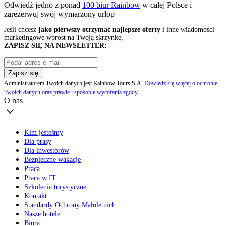
Odwiedź jedno z ponad
100 biur Rainbow
w całej Polsce i
zarezerwuj swój
wymarzony urlop
Jeśli chcesz
jako pierwszy otrzymać najlepsze oferty
i inne wiadomości
marketingowe wprost na Twoją skrzynkę,
ZAPISZ SIĘ NA NEWSLETTER:
Zapisz się
Administratorem Twoich danych jest Rainbow Tours S.A.
Dowiedz się więcej o ochronie
Twoich danych oraz prawie i sposobie wycofania zgody
.
O nas
Kim jesteśmy
Dla prasy
Dla inwestorów
Bezpieczne wakacje
Praca
Praca w IT
Szkolenia turystyczne
Kontakt
Standardy Ochrony Małoletnich
Nasze hotele
Biura