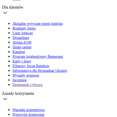
Dla klientów
Aktualne wytyczne przed podróżą
Rozkłady lotów
Linie lotnicze
Dreamliner
Airbus A330
Dodaj opinię
Katalogi
Program lojalnościowy Bumerang
Karty i bony
Filmowy Świat Rainbow
Informatsiya dla Hromadian Ukrainy
Wyjazdy grupowe
Incoming
Dostępność cyfrowa
Zasady korzystania
Warunki uczestnictwa
Przeczytaj koniecznie