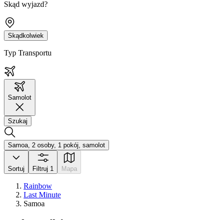
Skąd wyjazd?
Skądkolwiek
Typ Transportu
Samolot
Szukaj
Samoa, 2 osoby, 1 pokój, samolot
Sortuj
Filtruj
1
Mapa
Rainbow
Last Minute
Samoa