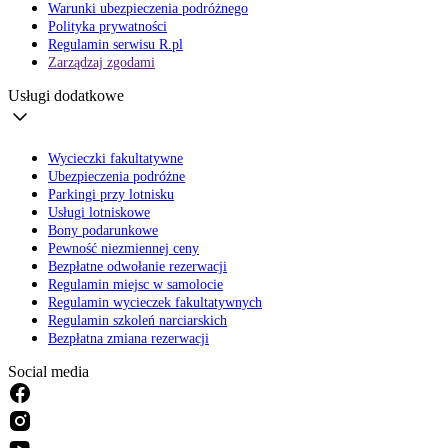
Warunki ubezpieczenia podróżnego
Polityka prywatności
Regulamin serwisu R.pl
Zarządzaj zgodami
Usługi dodatkowe
Wycieczki fakultatywne
Ubezpieczenia podróżne
Parkingi przy lotnisku
Usługi lotniskowe
Bony podarunkowe
Pewność niezmiennej ceny
Bezpłatne odwołanie rezerwacji
Regulamin miejsc w samolocie
Regulamin wycieczek fakultatywnych
Regulamin szkoleń narciarskich
Bezpłatna zmiana rezerwacji
Social media