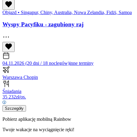
Objazd
•
Singapur, Chiny, Australia, Nowa Zelandia, Fidżi, Samoa
Wyspy Pacyfiku - zagubiony raj
04.11.2026 (20 dni / 18 noclegów)
inne terminy
Warszawa Chopin
Śniadania
35 232
zł/os.
Szczegóły
Pobierz aplikację mobilną Rainbow
Twoje wakacje na wyciągnięcie ręki!