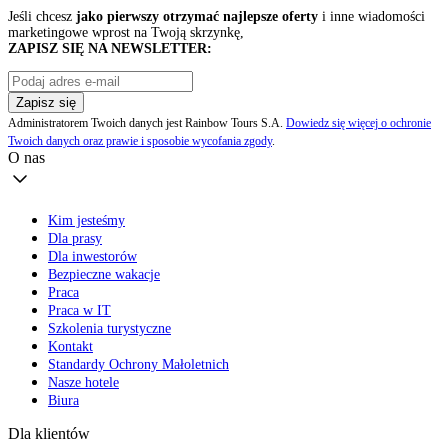
Jeśli chcesz
jako pierwszy otrzymać najlepsze oferty
i inne wiadomości
marketingowe wprost na Twoją skrzynkę,
ZAPISZ SIĘ NA NEWSLETTER:
Zapisz się
Administratorem Twoich danych jest Rainbow Tours S.A.
Dowiedz się więcej o ochronie
Twoich danych oraz prawie i sposobie wycofania zgody
.
O nas
Kim jesteśmy
Dla prasy
Dla inwestorów
Bezpieczne wakacje
Praca
Praca w IT
Szkolenia turystyczne
Kontakt
Standardy Ochrony Małoletnich
Nasze hotele
Biura
Dla klientów