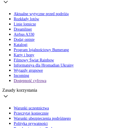
Aktualne wytyczne przed podróżą
Rozkłady lotów
Linie lotnicze
Dreamliner
Airbus A330
Dodaj opinię
Katalogi
Program lojalnościowy Bumerang
Karty i bony
Filmowy Świat Rainbow
Informatsiya dla Hromadian Ukrainy
Wyjazdy grupowe
Incoming
Dostępność cyfrowa
Zasady korzystania
Warunki uczestnictwa
Przeczytaj koniecznie
Warunki ubezpieczenia podróżnego
Polityka prywatności