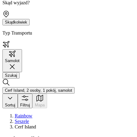
Skąd wyjazd?
Skądkolwiek
Typ Transportu
Samolot
Szukaj
Cerf Island, 2 osoby, 1 pokój, samolot
Sortuj
Filtruj
Mapa
Rainbow
Seszele
Cerf Island