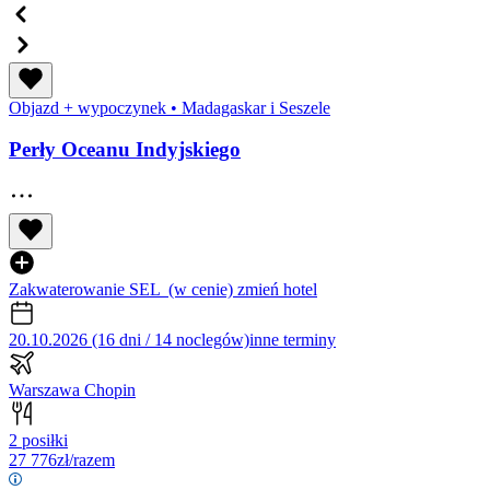
Objazd + wypoczynek
•
Madagaskar i Seszele
Perły Oceanu Indyjskiego
Zakwaterowanie SEL
(w cenie)
zmień hotel
20.10.2026 (16 dni / 14 noclegów)
inne terminy
Warszawa Chopin
2 posiłki
27 776
zł/razem