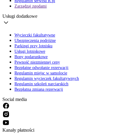
Regulamin serwisu R.pl
Zarządzaj zgodami
Usługi dodatkowe
Wycieczki fakultatywne
Ubezpieczenia podróżne
Parkingi przy lotnisku
Usługi lotniskowe
Bony podarunkowe
Pewność niezmiennej ceny
Bezpłatne odwołanie rezerwacji
Regulamin miejsc w samolocie
Regulamin wycieczek fakultatywnych
Regulamin szkoleń narciarskich
Bezpłatna zmiana rezerwacji
Social media
Kanały płatności