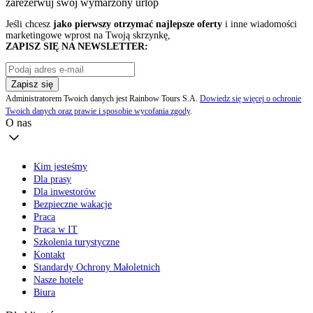
zarezerwuj swój
wymarzony urlop
Jeśli chcesz
jako pierwszy otrzymać najlepsze oferty
i inne wiadomości
marketingowe wprost na Twoją skrzynkę,
ZAPISZ SIĘ NA NEWSLETTER:
Zapisz się
Administratorem Twoich danych jest Rainbow Tours S.A.
Dowiedz się więcej o ochronie
Twoich danych oraz prawie i sposobie wycofania zgody
.
O nas
Kim jesteśmy
Dla prasy
Dla inwestorów
Bezpieczne wakacje
Praca
Praca w IT
Szkolenia turystyczne
Kontakt
Standardy Ochrony Małoletnich
Nasze hotele
Biura