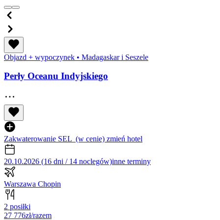
Objazd + wypoczynek
•
Madagaskar i Seszele
Perły Oceanu Indyjskiego
Zakwaterowanie SEL
(w cenie)
zmień hotel
20.10.2026 (16 dni / 14 noclegów)
inne terminy
Warszawa Chopin
2 posiłki
27 776
zł/razem