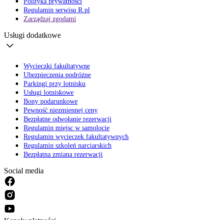
Polityka prywatności
Regulamin serwisu R.pl
Zarządzaj zgodami
Usługi dodatkowe
Wycieczki fakultatywne
Ubezpieczenia podróżne
Parkingi przy lotnisku
Usługi lotniskowe
Bony podarunkowe
Pewność niezmiennej ceny
Bezpłatne odwołanie rezerwacji
Regulamin miejsc w samolocie
Regulamin wycieczek fakultatywnych
Regulamin szkoleń narciarskich
Bezpłatna zmiana rezerwacji
Social media