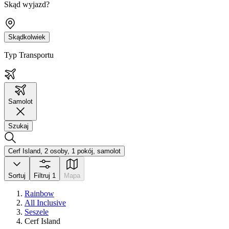
Skąd wyjazd?
Skądkolwiek
Typ Transportu
Samolot
Szukaj
Cerf Island, 2 osoby, 1 pokój, samolot
Sortuj
Filtruj
1
Mapa
Rainbow
All Inclusive
Seszele
Cerf Island