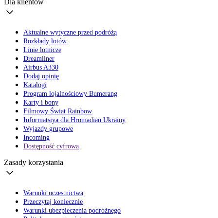
Dla klientów
Aktualne wytyczne przed podróżą
Rozkłady lotów
Linie lotnicze
Dreamliner
Airbus A330
Dodaj opinię
Katalogi
Program lojalnościowy Bumerang
Karty i bony
Filmowy Świat Rainbow
Informatsiya dla Hromadian Ukrainy
Wyjazdy grupowe
Incoming
Dostępność cyfrowa
Zasady korzystania
Warunki uczestnictwa
Przeczytaj koniecznie
Warunki ubezpieczenia podróżnego