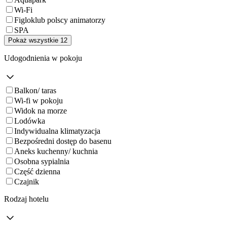
Wi-Fi
Figloklub polscy animatorzy
SPA
Pokaż wszystkie 12
Udogodnienia w pokoju
Balkon/ taras
Wi-fi w pokoju
Widok na morze
Lodówka
Indywidualna klimatyzacja
Bezpośredni dostęp do basenu
Aneks kuchenny/ kuchnia
Osobna sypialnia
Część dzienna
Czajnik
Rodzaj hotelu