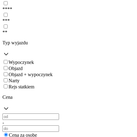
****
***
**
Typ wyjazdu
Wypoczynek
Objazd
Objazd + wypoczynek
Narty
Rejs statkiem
Cena
-
Cena za osobę