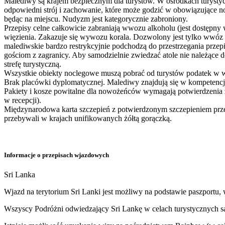
Malediwy są krajem bezpiecznym dla turystów. W ośrodkach turysty
odpowiedni strój i zachowanie, które może godzić w obowiązujące nor
będąc na miejscu. Nudyzm jest kategorycznie zabroniony.
Przepisy celne całkowicie zabraniają wwozu alkoholu (jest dostępn
więzienia. Zakazuje się wywozu korala. Dozwolony jest tylko wwóz
malediwskie bardzo restrykcyjnie podchodzą do przestrzegania przep
gościom z zagranicy. Aby samodzielnie zwiedzać atole nie należące do
strefę turystyczną.
Wszystkie obiekty noclegowe muszą pobrać od turystów podatek w 
Brak placówki dyplomatycznej. Malediwy znajdują się w kompetencji
Pakiety i kosze powitalne dla nowożeńców wymagają potwierdzenia z
w recepcji).
Międzynarodowa karta szczepień z potwierdzonym szczepieniem przeci
przebywali w krajach unifikowanych żółtą gorączką.
Informacje o przepisach wjazdowych
Sri Lanka
Wjazd na terytorium Sri Lanki jest możliwy na podstawie paszportu,
Wszyscy Podróżni odwiedzający Sri Lankę w celach turystycznych s