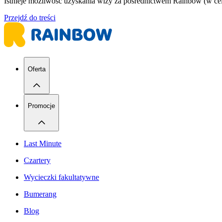
Istnieje możliwość uzyskania wizy za pośrednictwem Rainbow (w celu
Przejdź do treści
Oferta
Promocje
Last Minute
Czartery
Wycieczki fakultatywne
Bumerang
Blog