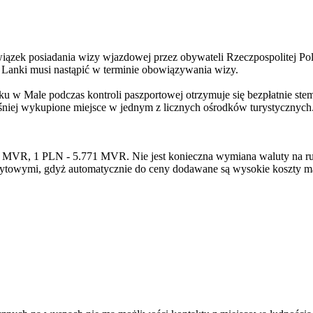
wiązek posiadania wizy wjazdowej przez obywateli Rzeczpospolitej P
i Lanki musi nastąpić w terminie obowiązywania wizy.
isku w Male podczas kontroli paszportowej otrzymuje się bezpłatnie ste
eśniej wykupione miejsce w jednym z licznych ośrodków turystycznyc
60 MVR, 1 PLN - 5.771 MVR. Nie jest konieczna wymiana waluty na r
edytowymi, gdyż automatycznie do ceny dodawane są wysokie koszty m