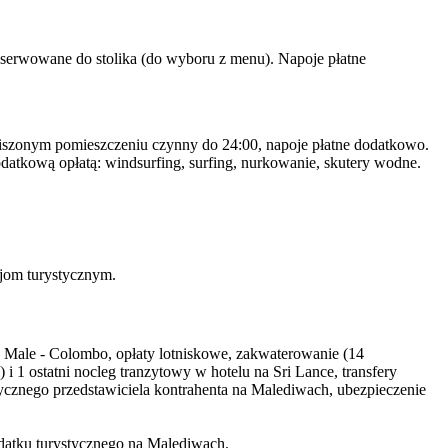
ub serwowane do stolika (do wyboru z menu). Napoje płatne
yciszonym pomieszczeniu czynny do 24:00, napoje płatne dodatkowo.
odatkową opłatą: windsurfing, surfing, nurkowanie, skutery wodne.
ncjom turystycznym.
ale - Colombo, opłaty lotniskowe, zakwaterowanie (14
1 ostatni nocleg tranzytowy w hotelu na Sri Lance, transfery
ojęzycznego przedstawiciela kontrahenta na Malediwach, ubezpieczenie
datku turystycznego na Malediwach.