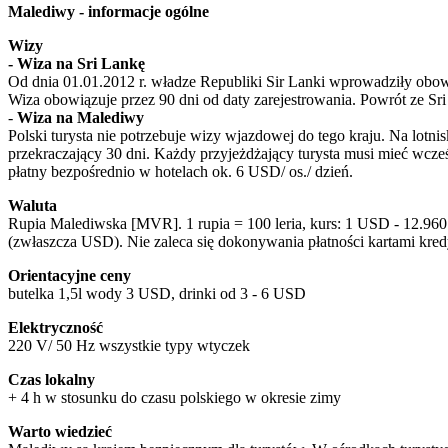
Malediwy - informacje ogólne
Wizy
- Wiza na Sri Lankę
Od dnia 01.01.2012 r. władze Republiki Sir Lanki wprowadziły obo
Wiza obowiązuje przez 90 dni od daty zarejestrowania. Powrót ze Sr
-
Wiza na Malediwy
Polski turysta nie potrzebuje wizy wjazdowej do tego kraju. Na lotn
przekraczający 30 dni. Każdy przyjeżdżający turysta musi mieć wcz
płatny bezpośrednio w hotelach ok. 6 USD/ os./ dzień.
Waluta
Rupia Malediwska [MVR]. 1 rupia = 100 leria, kurs: 1 USD - 12.9
(zwłaszcza USD). Nie zaleca się dokonywania płatności kartami kr
Orientacyjne ceny
butelka 1,5l wody 3 USD, drinki od 3 - 6 USD
Elektryczność
220 V/ 50 Hz wszystkie typy wtyczek
Czas lokalny
+ 4 h w stosunku do czasu polskiego w okresie zimy
Warto wiedzieć