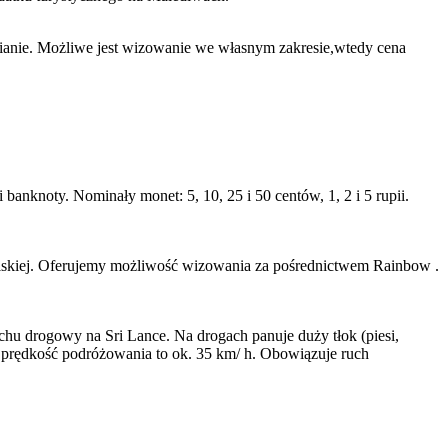
mianie. Możliwe jest wizowanie we własnym zakresie,wtedy cena
nknoty. Nominały monet: 5, 10, 25 i 50 centów, 1, 2 i 5 rupii.
olskiej. Oferujemy możliwość wizowania za pośrednictwem Rainbow .
uchu drogowy na Sri Lance. Na drogach panuje duży tłok (piesi,
ia prędkość podróżowania to ok. 35 km/ h. Obowiązuje ruch