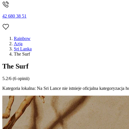
42 680 38 51
Rainbow
Azja
Sri Lanka
The Surf
The Surf
5.2/6
(6 opinii)
Kategoria lokalna:
Na Sri Lance nie istnieje oficjalna kategoryzacja 