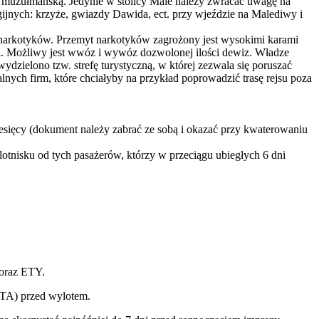
 muzułmańską. Jedynie w stolicy Male należy zwracać uwagę na
gijnych: krzyże, gwiazdy Dawida, ect. przy wjeździe na Malediwy i
i narkotyków. Przemyt narkotyków zagrożony jest wysokimi karami
i. Możliwy jest wwóz i wywóz dozwolonej ilości dewiz. Władze
dzielono tzw. strefę turystyczną, w której zezwala się poruszać
alnych firm, które chciałyby na przykład poprowadzić trasę rejsu poza
sięcy (dokument należy zabrać ze sobą i okazać przy kwaterowaniu
otnisku od tych pasażerów, którzy w przeciągu ubiegłych 6 dni
 oraz ETY.
ETA) przed wylotem.