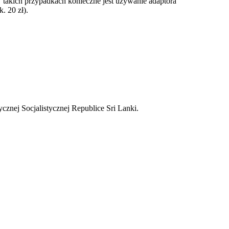
 W takich przypadkach konieczne jest używanie adaptora
. 20 zł).
znej Socjalistycznej Republice Sri Lanki.