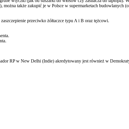
e grube wtyczki (jak od suszarki do włosów czy zasilacza do laptopa).
e), można także zakupić je w Polsce w supermarketach budowlanych (ok
zaszczepienie przeciwko żółtaczce typu A i B oraz tężcowi.
enta.
nta.
sador RP w New Delhi (Indie) akredytowany jest również w Demokratyc