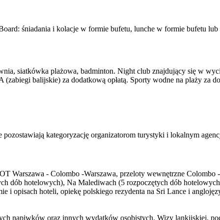
 Board: śniadania i kolacje w formie bufetu, lunche w formie bufetu l
łownia, siatkówka plażowa, badminton. Night club znajdujący się w w
 (zabiegi balijskie) za dodatkową opłatą. Sporty wodne na plaży za d
lowe pozostawiają kategoryzację organizatorom turystyki i lokalnym age
OT Warszawa - Colombo -Warszawa, przeloty wewnętrzne Colombo - M
ch dób hotelowych), Na Malediwach (5 rozpoczętych dób hotelowych) i 
ramie i opisach hoteli, opiekę polskiego rezydenta na Sri Lance i angl
ch napiwków oraz innych wydatków osobistych. Wizy lankijskiej, po