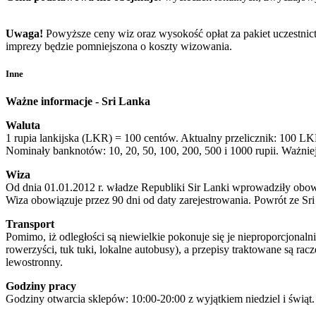
Uwaga!
Powyższe ceny wiz oraz wysokość opłat za pakiet uczestnic
imprezy będzie pomniejszona o koszty wizowania.
Inne
Ważne informacje - Sri Lanka
Waluta
1 rupia lankijska (LKR) = 100 centów. Aktualny przelicznik: 100 LK
Nominały banknotów: 10, 20, 50, 100, 200, 500 i 1000 rupii. Ważni
Wiza
Od dnia 01.01.2012 r. władze Republiki Sir Lanki wprowadziły obo
Wiza obowiązuje przez 90 dni od daty zarejestrowania. Powrót ze Sr
Transport
Pomimo, iż odległości są niewielkie pokonuje się je nieproporcjonal
rowerzyści, tuk tuki, lokalne autobusy), a przepisy traktowane są r
lewostronny.
Godziny pracy
Godziny otwarcia sklepów: 10:00-20:00 z wyjątkiem niedziel i świąt.