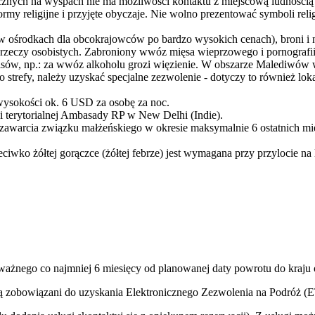
cznych na wyspach nie ma możliwości kontaktu z miejscową ludnością
my religijne i przyjęte obyczaje. Nie wolno prezentować symboli reli
y w ośrodkach dla obcokrajowców po bardzo wysokich cenach), broni 
 rzeczy osobistych. Zabroniony wwóz mięsa wieprzowego i pornografi
isów, np.: za wwóz alkoholu grozi więzienie. W obszarze Malediwów wy
 strefy, należy uzyskać specjalne zezwolenie - dotyczy to również lok
wysokości ok. 6 USD za osobę za noc.
 terytorialnej Ambasady RP w New Delhi (Indie).
awarcia związku małżeńskiego w okresie maksymalnie 6 ostatnich mie
wko żółtej gorączce (żółtej febrze) jest wymagana przy przylocie na l
 ważnego co najmniej 6 miesięcy od planowanej daty powrotu do kraju
ą zobowiązani do uzyskania Elektronicznego Zezwolenia na Podróż (