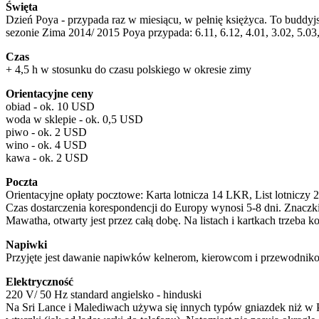
Święta
Dzień Poya - przypada raz w miesiącu, w pełnię księżyca. To buddy
sezonie Zima 2014/ 2015 Poya przypada: 6.11, 6.12, 4.01, 3.02, 5.03,
Czas
+ 4,5 h w stosunku do czasu polskiego w okresie zimy
Orientacyjne ceny
obiad - ok. 10 USD
woda w sklepie - ok. 0,5 USD
piwo - ok. 2 USD
wino - ok. 4 USD
kawa - ok. 2 USD
Poczta
Orientacyjne opłaty pocztowe: Karta lotnicza 14 LKR, List lotniczy
Czas dostarczenia korespondencji do Europy wynosi 5-8 dni. Znaczk
Mawatha, otwarty jest przez całą dobę. Na listach i kartkach trzeba k
Napiwki
Przyjęte jest dawanie napiwków kelnerom, kierowcom i przewodnik
Elektryczność
220 V/ 50 Hz standard angielsko - hinduski
Na Sri Lance i Malediwach używa się innych typów gniazdek niż w Po