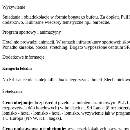
Wyżywienie
Śniadania i obiadokolacje w formie bogatego bufetu. Za dopłatą Full
dodatkowo. Kulinarne wieczory tematyczne np.: barbecue.
Program sportowy i animacyjny
Hotel nie prowadzi animacji. W ramach infrastruktury sportowej: si
Ponadto karaoke, boccia, stretching. Bogato wyposażone centrum SPA
Dodatkowe informacje
Kategoria lokalna
Na Sri Lance nie istnieje oficjalna kategoryzacja hoteli. Sieci hote
Świadczenia
Cena obejmuje:
bezpośredni przelot samolotem czarterowym PLL L
rozpoczętych dób hotelowych) w hotelach na Sri Lance (8 rozpoczęty
lotnisko - hotel - lotnisko - hotel - lotnisko, wyżywienie jak w prog
TU Europa (NNW, KL i bagaż).
Cena podstawowa nie obejmuje:
wycieczek lokalnych, zwyczajowy