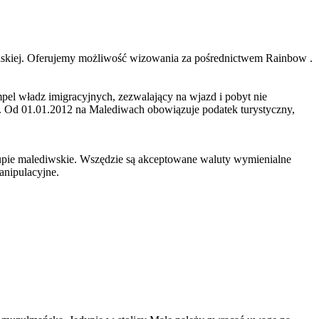
olskiej. Oferujemy możliwość wizowania za pośrednictwem Rainbow .
mpel władz imigracyjnych, zezwalający na wjazd i pobyt nie
h. Od 01.01.2012 na Malediwach obowiązuje podatek turystyczny,
upie malediwskie. Wszędzie są akceptowane waluty wymienialne
anipulacyjne.