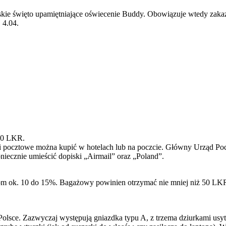
jskie święto upamiętniające oświecenie Buddy. Obowiązuje wtedy zaka
 4.04.
 20 LKR.
i pocztowe można kupić w hotelach lub na poczcie. Główny Urząd Poc
oniecznie umieścić dopiski „Airmail” oraz „Poland”.
om ok. 10 do 15%. Bagażowy powinien otrzymać nie mniej niż 50 LKR
lsce. Zazwyczaj występują gniazdka typu A, z trzema dziurkami usytu