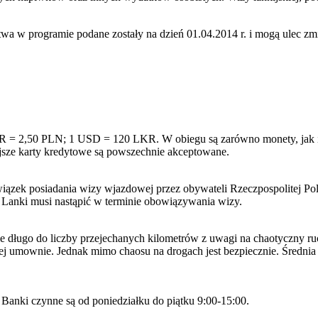
twa w programie podane zostały na dzień 01.04.2014 r. i mogą ulec z
R = 2,50 PLN; 1 USD = 120 LKR. W obiegu są zarówno monety, jak i ba
ejsze karty kredytowe są powszechnie akceptowane.
wiązek posiadania wizy wjazdowej przez obywateli Rzeczpospolitej P
i Lanki musi nastąpić w terminie obowiązywania wizy.
nie długo do liczby przejechanych kilometrów z uwagi na chaotyczny r
aczej umownie. Jednak mimo chaosu na drogach jest bezpiecznie. Średn
 Banki czynne są od poniedziałku do piątku 9:00-15:00.