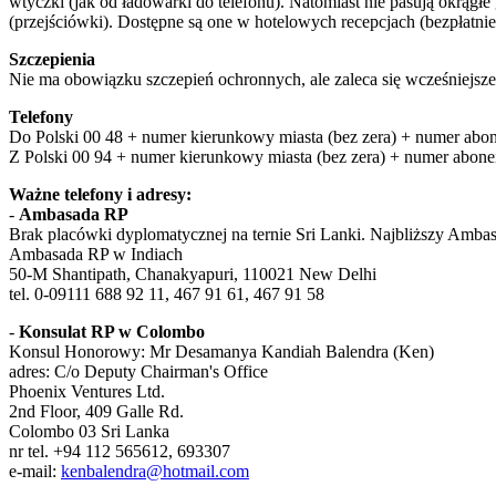
wtyczki (jak od ładowarki do telefonu). Natomiast nie pasują okrągł
(przejściówki). Dostępne są one w hotelowych recepcjach (bezpłatni
Szczepienia
Nie ma obowiązku szczepień ochronnych, ale zaleca się wcześniejsze 
Telefony
Do Polski 00 48 + numer kierunkowy miasta (bez zera) + numer abon
Z Polski 00 94 + numer kierunkowy miasta (bez zera) + numer abone
Ważne telefony i adresy:
-
Ambasada RP
Brak placówki dyplomatycznej na ternie Sri Lanki. Najbliższy Amba
Ambasada RP w Indiach
50-M Shantipath, Chanakyapuri, 110021 New Delhi
tel. 0-09111 688 92 11, 467 91 61, 467 91 58
-
Konsulat RP w Colombo
Konsul Honorowy: Mr Desamanya Kandiah Balendra (Ken)
adres: C/o Deputy Chairman's Office
Phoenix Ventures Ltd.
2nd Floor, 409 Galle Rd.
Colombo 03 Sri Lanka
nr tel. +94 112 565612, 693307
e-mail:
kenbalendra@hotmail.com