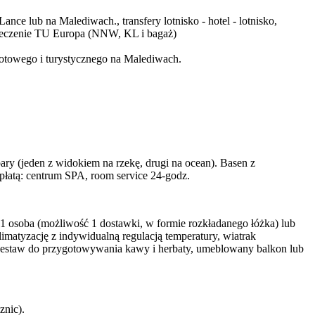
ce lub na Malediwach., transfery lotnisko - hotel - lotnisko,
zpieczenie TU Europa (NNW, KL i bagaż)
towego i turystycznego na Malediwach.
bary (jeden z widokiem na rzekę, drugi na ocean). Basen z
opłatą: centrum SPA, room service 24-godz.
1 osoba (możliwość 1 dostawki, w formie rozkładanego łóżka) lub
limatyzację z indywidualną regulacją temperatury, wiatrak
f, zestaw do przygotowywania kawy i herbaty, umeblowany balkon lub
znic).