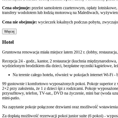
Cena obejmuje:
przelot samolotem czarterowym, opłaty lotniskowe, 
transfery wodolotem lub łodzią motorową na Malediwach, wyżywienie
Cena nie obejmuje:
wycieczek lokalnych podczas pobytu, zwyczajo
Więcej
Hotel
Gruntowna renowacja miała miejsce latem 2012 r. (lobby, restauracja,
Recepcja 24 - godz., kantor, 2 restauracje (kuchnia międzynarodowa,
wydzielonym brodzikiem dla dzieci, bezpłatne ręczniki kąpielowe, le
Na terenie całego hotelu, również w pokojach internet Wi-Fi - 
99 gustownie i komfortowo wyposażonych pokoi. Pokoje superior z w
2+2 przy założeniu, że 1 z dzieci śpi z rodzicami. Pokoje wyposażone
przysufitowy, telefon, TV-sat., DVD na życzenie, mini bar (woda uz
mini-patio.
Na zapytanie pokoje połączone drzwiami oraz możliwość wstawienia be
Za dopłatą możliwość rezerwacji pokoi junior suite (6 pokoi) - wypo