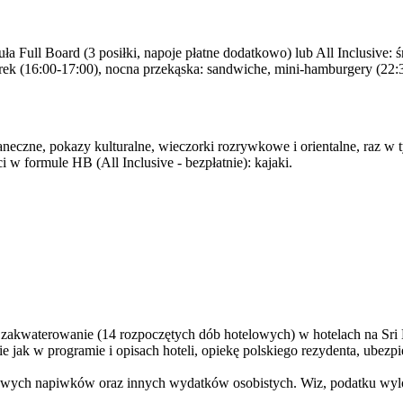
a Full Board (3 posiłki, napoje płatne dodatkowo) lub All Inclusive: śn
rek (16:00-17:00), nocna przekąska: sandwiche, mini-hamburgery (22:
eczne, pokazy kulturalne, wieczorki rozrywkowe i orientalne, raz w ty
ści w formule HB (All Inclusive - bezpłatnie): kajaki.
zakwaterowanie (14 rozpoczętych dób hotelowych) w hotelach na Sri Lan
 jak w programie i opisach hoteli, opiekę polskiego rezydenta, ube
wych napiwków oraz innych wydatków osobistych. Wiz, podatku wylo