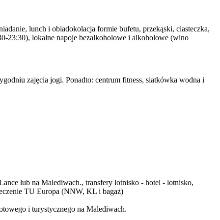
iadanie, lunch i obiadokolacja formie bufetu, przekąski, ciasteczka,
30-23:30), lokalne napoje bezalkoholowe i alkoholowe (wino
godniu zajęcia jogi. Ponadto: centrum fitness, siatkówka wodna i
ce lub na Malediwach., transfery lotnisko - hotel - lotnisko,
zpieczenie TU Europa (NNW, KL i bagaż)
towego i turystycznego na Malediwach.