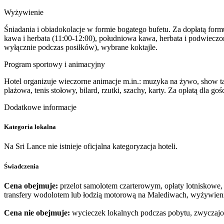
Wyżywienie
Śniadania i obiadokolacje w formie bogatego bufetu. Za dopłatą formuł
kawa i herbata (11:00-12:00), południowa kawa, herbata i podwieczo
wyłącznie podczas posiłków), wybrane koktajle.
Program sportowy i animacyjny
Hotel organizuje wieczorne animacje m.in.: muzyka na żywo, show tan
plażowa, tenis stołowy, bilard, rzutki, szachy, karty. Za opłatą dla go
Dodatkowe informacje
Kategoria lokalna
Na Sri Lance nie istnieje oficjalna kategoryzacja hoteli.
Świadczenia
Cena obejmuje:
przelot samolotem czarterowym, opłaty lotniskowe, 
transfery wodolotem lub łodzią motorową na Malediwach, wyżywienie
Cena nie obejmuje:
wycieczek lokalnych podczas pobytu, zwyczajo