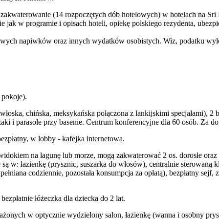
zakwaterowanie (14 rozpoczętych dób hotelowych) w hotelach na Sri Lan
 jak w programie i opisach hoteli, opiekę polskiego rezydenta, ube
wych napiwków oraz innych wydatków osobistych. Wiz, podatku wylo
 pokoje).
 włoska, chińska, meksykańska połączona z lankijskimi specjałami), 2 
żaki i parasole przy basenie. Centrum konferencyjne dla 60 osób. Za d
bezpłatny, w lobby - kafejka internetowa.
idokiem na lagunę lub morze, mogą zakwaterować 2 os. dorosłe oraz 
 są w: łazienkę (prysznic, suszarka do włosów), centralnie sterowaną k
upełniana codziennie, pozostała konsumpcja za opłatą), bezpłatny sej
zpłatnie łóżeczka dla dziecka do 2 lat.
sażonych w optycznie wydzielony salon, łazienkę (wanna i osobny prys