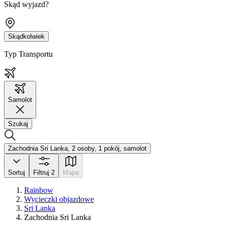
Skąd wyjazd?
Skądkolwiek
Typ Transportu
Samolot
Szukaj
Zachodnia Sri Lanka, 2 osoby, 1 pokój, samolot
Sortuj
Filtruj
2
Mapa
Rainbow
Wycieczki objazdowe
Sri Lanka
Zachodnia Sri Lanka