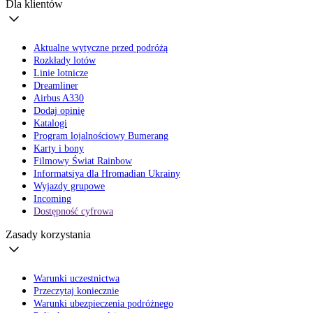
Dla klientów
Aktualne wytyczne przed podróżą
Rozkłady lotów
Linie lotnicze
Dreamliner
Airbus A330
Dodaj opinię
Katalogi
Program lojalnościowy Bumerang
Karty i bony
Filmowy Świat Rainbow
Informatsiya dla Hromadian Ukrainy
Wyjazdy grupowe
Incoming
Dostępność cyfrowa
Zasady korzystania
Warunki uczestnictwa
Przeczytaj koniecznie
Warunki ubezpieczenia podróżnego