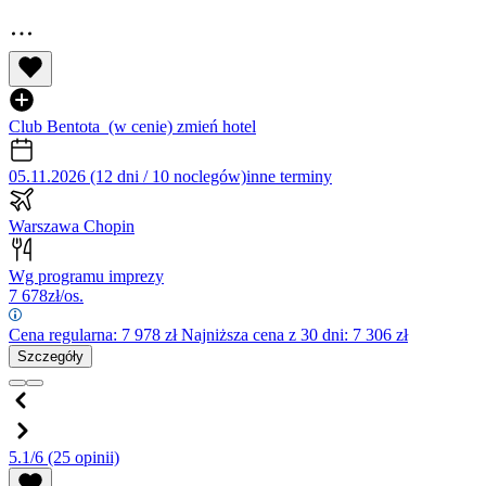
Club Bentota
(w cenie)
zmień hotel
05.11.2026 (12 dni / 10 noclegów)
inne terminy
Warszawa Chopin
Wg programu imprezy
7 678
zł/os.
Cena regularna:
7 978
zł
Najniższa cena z 30 dni: 7 306 zł
Szczegóły
5.1/6
(25 opinii)