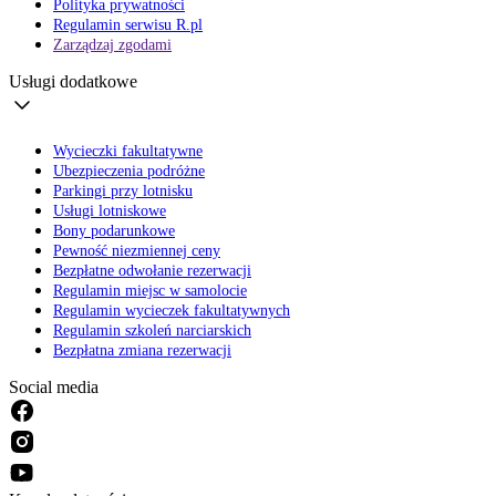
Polityka prywatności
Regulamin serwisu R.pl
Zarządzaj zgodami
Usługi dodatkowe
Wycieczki fakultatywne
Ubezpieczenia podróżne
Parkingi przy lotnisku
Usługi lotniskowe
Bony podarunkowe
Pewność niezmiennej ceny
Bezpłatne odwołanie rezerwacji
Regulamin miejsc w samolocie
Regulamin wycieczek fakultatywnych
Regulamin szkoleń narciarskich
Bezpłatna zmiana rezerwacji
Social media