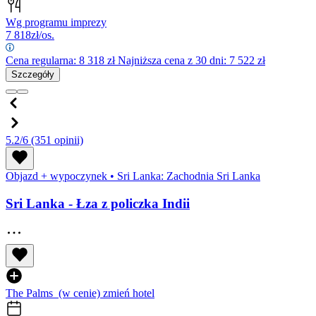
Wg programu imprezy
7 818
zł/os.
Cena regularna:
8 318
zł
Najniższa cena z 30 dni: 7 522 zł
Szczegóły
5.2/6
(351 opinii)
Objazd + wypoczynek
•
Sri Lanka: Zachodnia Sri Lanka
Sri Lanka - Łza z policzka Indii
The Palms
(w cenie)
zmień hotel