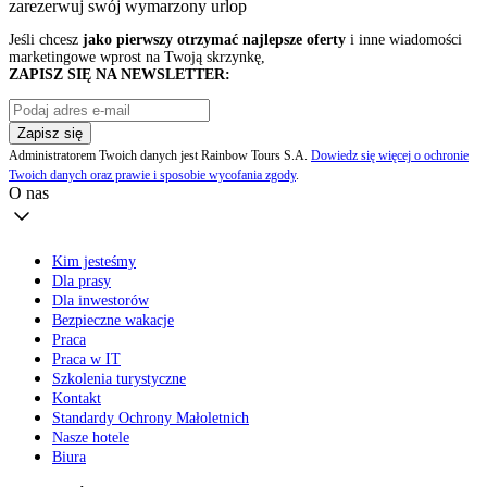
zarezerwuj swój
wymarzony urlop
Jeśli chcesz
jako pierwszy otrzymać najlepsze oferty
i inne wiadomości
marketingowe wprost na Twoją skrzynkę,
ZAPISZ SIĘ NA NEWSLETTER:
Zapisz się
Administratorem Twoich danych jest Rainbow Tours S.A.
Dowiedz się więcej o ochronie
Twoich danych oraz prawie i sposobie wycofania zgody
.
O nas
Kim jesteśmy
Dla prasy
Dla inwestorów
Bezpieczne wakacje
Praca
Praca w IT
Szkolenia turystyczne
Kontakt
Standardy Ochrony Małoletnich
Nasze hotele
Biura