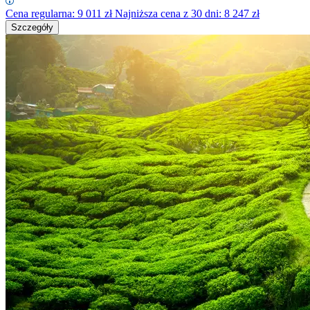
Cena regularna:
9 011
zł
Najniższa cena z 30 dni: 8 247 zł
Szczegóły