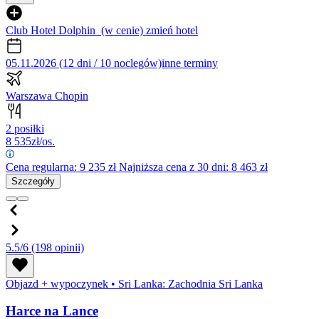
Club Hotel Dolphin
(w cenie)
zmień hotel
05.11.2026 (12 dni / 10 noclegów)
inne terminy
Warszawa Chopin
2 posiłki
8 535
zł/os.
Cena regularna:
9 235
zł
Najniższa cena z 30 dni: 8 463 zł
Szczegóły
5.5/6
(198 opinii)
Objazd + wypoczynek
•
Sri Lanka: Zachodnia Sri Lanka
Harce na Lance