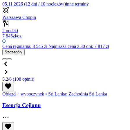
05.11.2026 (12 dni / 10 noclegów)
inne terminy
Warszawa Chopin
2 posiłki
7 845
zł/os.
Cena regularna:
8 545
zł
Najniższa cena z 30 dni: 7 817 zł
Szczegóły
5.2/6
(108 opinii)
Objazd + wypoczynek
•
Sri Lanka: Zachodnia Sri Lanka
Esencja Cejlonu