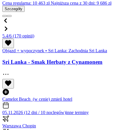
Cena regularna:
10 463
zł
Najniższa cena z 30 dni: 9 686 zł
Szczegóły
5.4/6
(170 opinii)
Objazd + wypoczynek
•
Sri Lanka: Zachodnia Sri Lanka
Sri Lanka - Smak Herbaty z Cynamonem
Camelot Beach
(w cenie)
zmień hotel
05.11.2026 (12 dni / 10 noclegów)
inne terminy
Warszawa Chopin