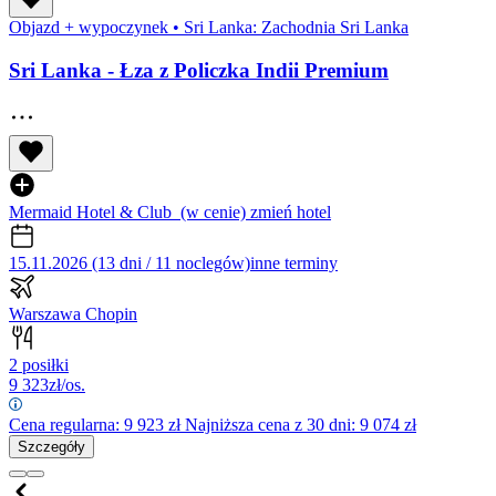
Objazd + wypoczynek
•
Sri Lanka: Zachodnia Sri Lanka
Sri Lanka - Łza z Policzka Indii Premium
Mermaid Hotel & Club
(w cenie)
zmień hotel
15.11.2026 (13 dni / 11 noclegów)
inne terminy
Warszawa Chopin
2 posiłki
9 323
zł/os.
Cena regularna:
9 923
zł
Najniższa cena z 30 dni: 9 074 zł
Szczegóły