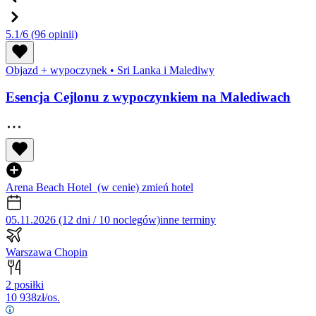
5.1/6
(96 opinii)
Objazd + wypoczynek
•
Sri Lanka i Malediwy
Esencja Cejlonu z wypoczynkiem na Malediwach
Arena Beach Hotel
(w cenie)
zmień hotel
05.11.2026 (12 dni / 10 noclegów)
inne terminy
Warszawa Chopin
2 posiłki
10 938
zł/os.