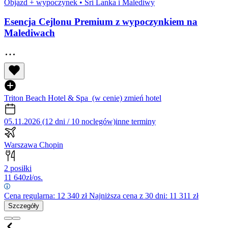
Objazd + wypoczynek
•
Sri Lanka i Malediwy
Esencja Cejlonu Premium z wypoczynkiem na
Malediwach
Triton Beach Hotel & Spa
(w cenie)
zmień hotel
05.11.2026 (12 dni / 10 noclegów)
inne terminy
Warszawa Chopin
2 posiłki
11 640
zł/os.
Cena regularna:
12 340
zł
Najniższa cena z 30 dni: 11 311 zł
Szczegóły