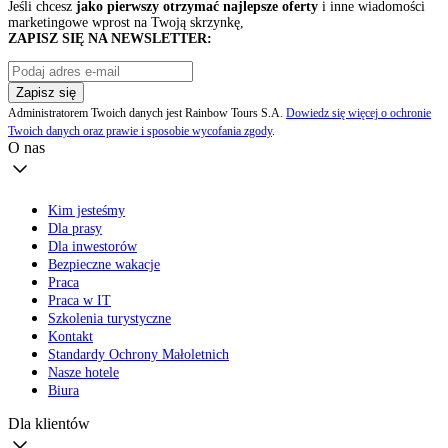
Jeśli chcesz
jako pierwszy otrzymać najlepsze oferty
i inne wiadomości
marketingowe wprost na Twoją skrzynkę,
ZAPISZ SIĘ NA NEWSLETTER:
Zapisz się
Administratorem Twoich danych jest Rainbow Tours S.A.
Dowiedz się więcej o ochronie
Twoich danych oraz prawie i sposobie wycofania zgody
.
O nas
Kim jesteśmy
Dla prasy
Dla inwestorów
Bezpieczne wakacje
Praca
Praca w IT
Szkolenia turystyczne
Kontakt
Standardy Ochrony Małoletnich
Nasze hotele
Biura
Dla klientów