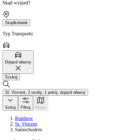
Skąd wyjazd?
Skądkolwiek
Typ Transportu
Dojazd własny
Szukaj
St. Vincent, 2 osoby, 1 pokój, dojazd własny
Sortuj
Filtruj
Mapa
Rainbow
St. Vincent
Samochodem