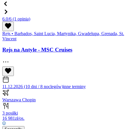
6.0/6
(1 opinia)
Rejs
•
Barbados, Saint Lucia, Martynika, Gwadelupa, Grenada, St.
Vincent
Rejs na Antyle - MSC Cruises
11.12.2026 (10 dni / 8 noclegów)
inne terminy
Warszawa Chopin
3 posiłki
16 981
zł/os.