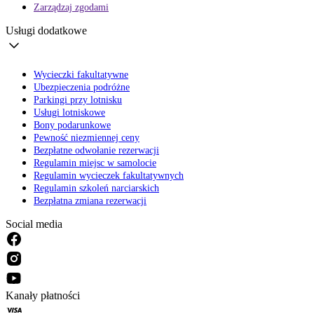
Zarządzaj zgodami
Usługi dodatkowe
Wycieczki fakultatywne
Ubezpieczenia podróżne
Parkingi przy lotnisku
Usługi lotniskowe
Bony podarunkowe
Pewność niezmiennej ceny
Bezpłatne odwołanie rezerwacji
Regulamin miejsc w samolocie
Regulamin wycieczek fakultatywnych
Regulamin szkoleń narciarskich
Bezpłatna zmiana rezerwacji
Social media
Kanały płatności