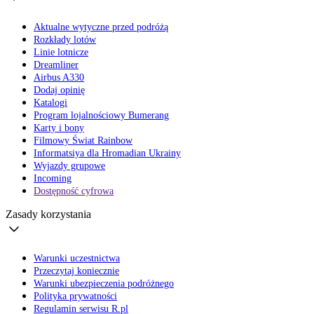
Aktualne wytyczne przed podróżą
Rozkłady lotów
Linie lotnicze
Dreamliner
Airbus A330
Dodaj opinię
Katalogi
Program lojalnościowy Bumerang
Karty i bony
Filmowy Świat Rainbow
Informatsiya dla Hromadian Ukrainy
Wyjazdy grupowe
Incoming
Dostępność cyfrowa
Zasady korzystania
Warunki uczestnictwa
Przeczytaj koniecznie
Warunki ubezpieczenia podróżnego
Polityka prywatności
Regulamin serwisu R.pl