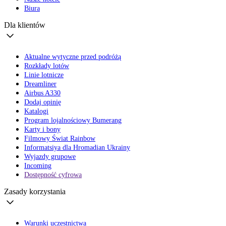
Biura
Dla klientów
Aktualne wytyczne przed podróżą
Rozkłady lotów
Linie lotnicze
Dreamliner
Airbus A330
Dodaj opinię
Katalogi
Program lojalnościowy Bumerang
Karty i bony
Filmowy Świat Rainbow
Informatsiya dla Hromadian Ukrainy
Wyjazdy grupowe
Incoming
Dostępność cyfrowa
Zasady korzystania
Warunki uczestnictwa