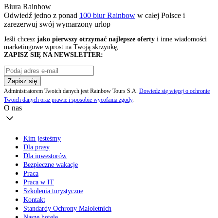
Biura Rainbow
Odwiedź jedno z ponad
100 biur Rainbow
w całej Polsce i
zarezerwuj swój
wymarzony urlop
Jeśli chcesz
jako pierwszy otrzymać najlepsze oferty
i inne wiadomości
marketingowe wprost na Twoją skrzynkę,
ZAPISZ SIĘ NA NEWSLETTER:
Zapisz się
Administratorem Twoich danych jest Rainbow Tours S.A.
Dowiedz się więcej o ochronie
Twoich danych oraz prawie i sposobie wycofania zgody
.
O nas
Kim jesteśmy
Dla prasy
Dla inwestorów
Bezpieczne wakacje
Praca
Praca w IT
Szkolenia turystyczne
Kontakt
Standardy Ochrony Małoletnich
Nasze hotele