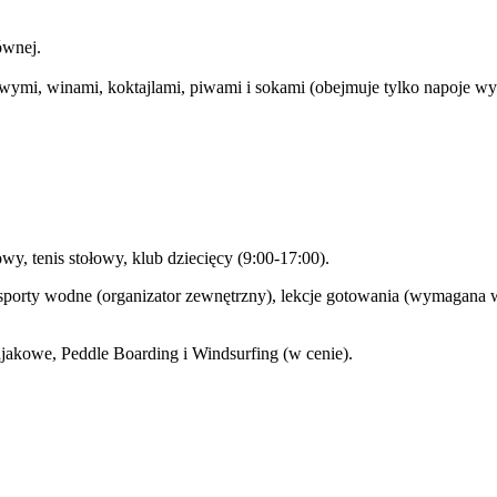
ównej.
owymi, winami, koktajlami, piwami i sokami (obejmuje tylko napoje w
dowy, tenis stołowy, klub dziecięcy (9:00-17:00).
rty wodne (organizator zewnętrzny), lekcje gotowania (wymagana wc
ajakowe, Peddle Boarding i Windsurfing (w cenie).