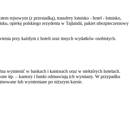
em rejsowym (z przesiadką), transfery lotnisko - hotel - lotnisko,
sku, opiekę polskiego rezydenta w Tajlandii, pakiet ubezpieczeniowy
enia przy każdym z hoteli oraz innych wydatków osobistych.
na wymienić w bankach i kantorach oraz w niektórych hotelach.
ione itp. – kantory i banki odmawiają ich wymiany. W przypadku
zyjmowane lub wymieniane po niższym kursie.