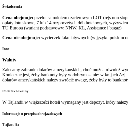
Świadczenia
Cena obejmuje:
przelot samolotem czarterowym LOT (rejs non stop) n
opłaty lotniskowe, 7 lub 14 rozpoczętych dób hotelowych, wyżywieni
TU Europa (wariant podstawowy: NNW, KL, Assistance i bagaż).
Cena nie obejmuje:
wycieczek fakultatywnych (w języku polskim o
Inne
Waluty
Zalecamy zabranie dolarów amerykańskich, choć można również wymi
Konieczne jest, żeby banknoty były w dobrym stanie: w krajach Azji
dolarów amerykańskich należy zwrócić uwagę, żeby były to banknoty 
Podatek lokalny
W Tajlandii w większości hoteli wymagany jest depozyt, który należy 
Informacje o przepisach wjazdowych
Tajlandia