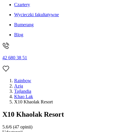
Czartery
Wycieczki fakultatywne
Bumerang
Blog
42 680 38 51
Rainbow
Azja
Tajlandia
Khao Lak
X10 Khaolak Resort
X10 Khaolak Resort
5.6/6
(47 opinii)