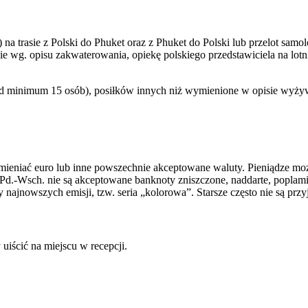
a trasie z Polski do Phuket oraz z Phuket do Polski lub przelot samolot
e wg. opisu zakwaterowania, opiekę polskiego przedstawiciela na lotni
d minimum 15 osób), posiłków innych niż wymienione w opisie wyżywi
eniać euro lub inne powszechnie akceptowane waluty. Pieniądze moż
 Pd.-Wsch. nie są akceptowane banknoty zniszczone, naddarte, poplam
najnowszych emisji, tzw. seria „kolorowa”. Starsze często nie są pr
uiścić na miejscu w recepcji.