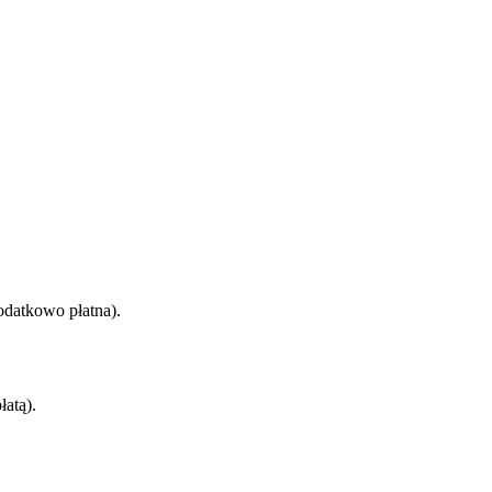
dodatkowo płatna).
łatą).