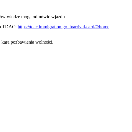
mogów władze mogą odmówić wjazdu.
nia TDAC:
https://tdac.immigration.go.th/arrival-card/#/home
.
 kara pozbawienia wolności.