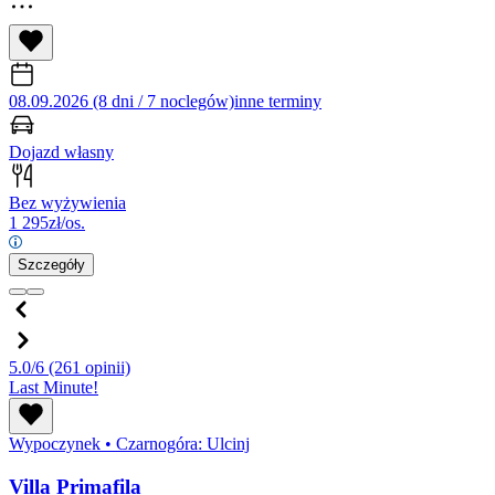
08.09.2026 (8 dni / 7 noclegów)
inne terminy
Dojazd własny
Bez wyżywienia
1 295
zł/os.
Szczegóły
5.0/6
(261 opinii)
Last Minute!
Wypoczynek
•
Czarnogóra: Ulcinj
Villa Primafila