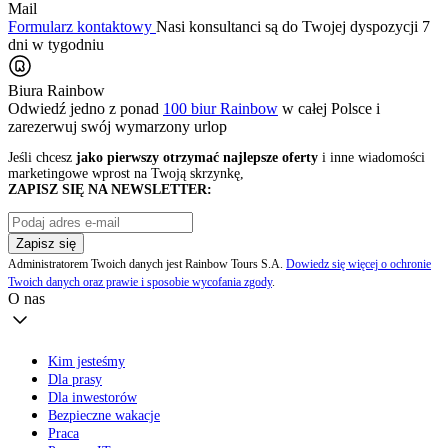
Mail
Formularz kontaktowy
Nasi konsultanci są do Twojej dyspozycji 7
dni w tygodniu
Biura Rainbow
Odwiedź jedno z ponad
100 biur Rainbow
w całej Polsce i
zarezerwuj swój
wymarzony urlop
Jeśli chcesz
jako pierwszy otrzymać najlepsze oferty
i inne wiadomości
marketingowe wprost na Twoją skrzynkę,
ZAPISZ SIĘ NA NEWSLETTER:
Zapisz się
Administratorem Twoich danych jest Rainbow Tours S.A.
Dowiedz się więcej o ochronie
Twoich danych oraz prawie i sposobie wycofania zgody
.
O nas
Kim jesteśmy
Dla prasy
Dla inwestorów
Bezpieczne wakacje
Praca