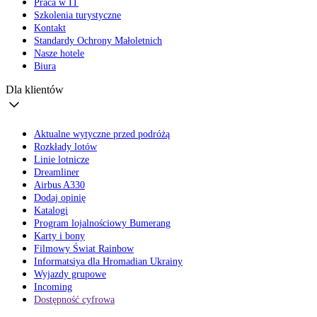
Praca w IT
Szkolenia turystyczne
Kontakt
Standardy Ochrony Małoletnich
Nasze hotele
Biura
Dla klientów
Aktualne wytyczne przed podróżą
Rozkłady lotów
Linie lotnicze
Dreamliner
Airbus A330
Dodaj opinię
Katalogi
Program lojalnościowy Bumerang
Karty i bony
Filmowy Świat Rainbow
Informatsiya dla Hromadian Ukrainy
Wyjazdy grupowe
Incoming
Dostępność cyfrowa