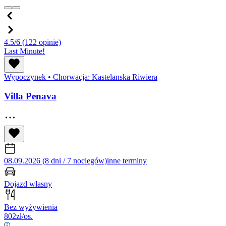
4.5/6
(122 opinie)
Last Minute!
Wypoczynek
•
Chorwacja: Kastelanska Riwiera
Villa Penava
08.09.2026 (8 dni / 7 noclegów)
inne terminy
Dojazd własny
Bez wyżywienia
802
zł/os.