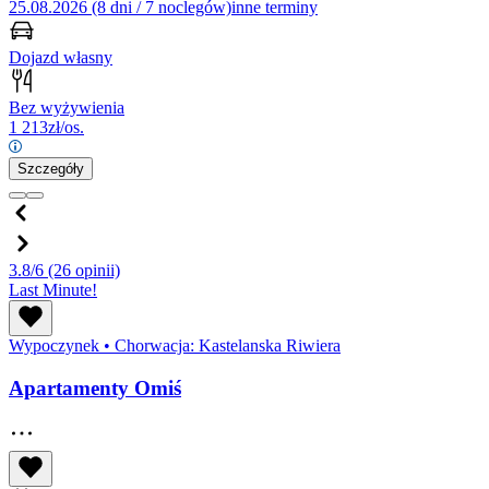
25.08.2026 (8 dni / 7 noclegów)
inne terminy
Dojazd własny
Bez wyżywienia
1 213
zł/os.
Szczegóły
3.8/6
(26 opinii)
Last Minute!
Wypoczynek
•
Chorwacja: Kastelanska Riwiera
Apartamenty Omiś