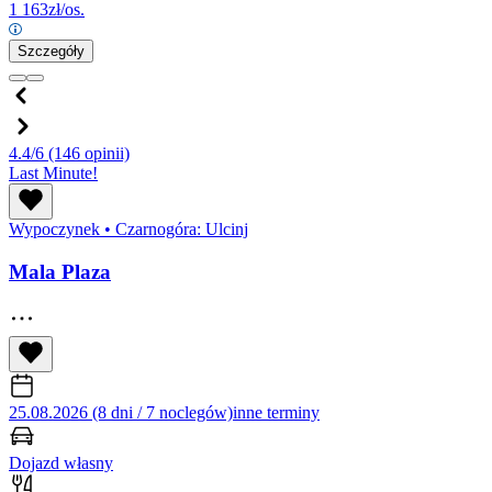
1 163
zł/os.
Szczegóły
4.4/6
(146 opinii)
Last Minute!
Wypoczynek
•
Czarnogóra: Ulcinj
Mala Plaza
25.08.2026 (8 dni / 7 noclegów)
inne terminy
Dojazd własny