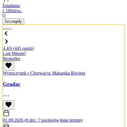
Śniadania
1 180
zł/os.
Szczegóły
4.4/6
(445 opinii)
Last Minute!
Bestseller
Wypoczynek
•
Chorwacja: Makarska Riwiera
Gradac
01.09.2026 (8 dni / 7 noclegów)
inne terminy