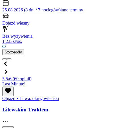
25.08.2026 (8 dni / 7 noclegów)
inne terminy
Dojazd własny
Bez wyżywienia
1 233
zł/os.
Szczegóły
5.5/6
(60 opinii)
Last Minute!
Objazd
•
Litwa: okręg wileński
Litewskim Traktem