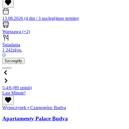
13.08.2026 (4 dni / 3 noclegi)
inne terminy
Warszawa
(+2)
Śniadania
1 242
zł/os.
Szczegóły
5.4/6
(89 opinii)
Last Minute!
Wypoczynek
•
Czarnogóra: Budva
Apartamenty Palace Budva