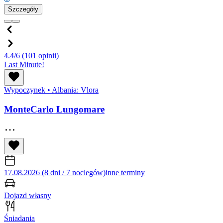
Szczegóły
4.4/6
(101 opinii)
Last Minute!
Wypoczynek
•
Albania: Vlora
MonteCarlo Lungomare
17.08.2026 (8 dni / 7 noclegów)
inne terminy
Dojazd własny
Śniadania