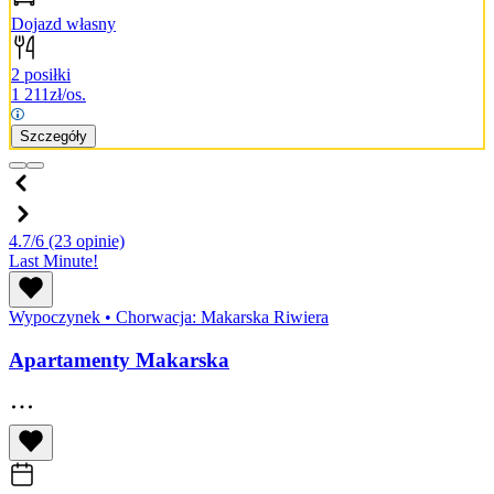
Dojazd własny
2 posiłki
1 211
zł/os.
Szczegóły
4.7/6
(23 opinie)
Last Minute!
Wypoczynek
•
Chorwacja: Makarska Riwiera
Apartamenty Makarska