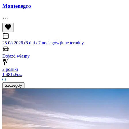
Montenegro
25.08.2026 (8 dni / 7 noclegów)
inne terminy
Dojazd własny
2 posiłki
1 481
zł/os.
Szczegóły