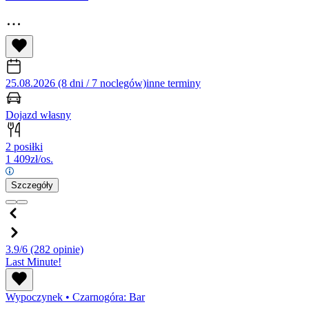
25.08.2026 (8 dni / 7 noclegów)
inne terminy
Dojazd własny
2 posiłki
1 409
zł/os.
Szczegóły
3.9/6
(282 opinie)
Last Minute!
Wypoczynek
•
Czarnogóra: Bar