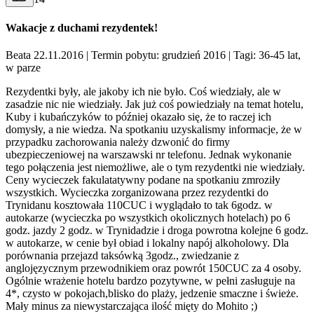
Wakacje z duchami rezydentek!
Beata 22.11.2016
| Termin pobytu: grudzień 2016
| Tagi: 36-45 lat,
w parze
Rezydentki były, ale jakoby ich nie było. Coś wiedziały, ale w
zasadzie nic nie wiedziały. Jak już coś powiedziały na temat hotelu,
Kuby i kubańczyków to później okazało się, że to raczej ich
domysły, a nie wiedza. Na spotkaniu uzyskalismy informacje, że w
przypadku zachorowania należy dzwonić do firmy
ubezpieczeniowej na warszawski nr telefonu. Jednak wykonanie
tego połączenia jest niemożliwe, ale o tym rezydentki nie wiedziały.
Ceny wycieczek fakulatatywny podane na spotkaniu zmroziły
wszystkich. Wycieczka zorganizowana przez rezydentki do
Trynidanu kosztowała 110CUC i wyglądało to tak 6godz. w
autokarze (wycieczka po wszystkich okolicznych hotelach) po 6
godz. jazdy 2 godz. w Trynidadzie i droga powrotna kolejne 6 godz.
w autokarze, w cenie był obiad i lokalny napój alkoholowy. Dla
porównania przejazd taksówką 3godz., zwiedzanie z
anglojęzycznym przewodnikiem oraz powrót 150CUC za 4 osoby.
Ogólnie wrażenie hotelu bardzo pozytywne, w pełni zasługuje na
4*, czysto w pokojach,blisko do plaży, jedzenie smaczne i świeże.
Mały minus za niewystarczająca ilość mięty do Mohito ;)