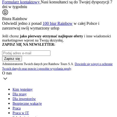
Formularz kontaktowy
Nasi konsultanci są do Twojej dyspozycji 7
dni w tygodniu
Biura Rainbow
Odwiedź jedno z ponad
100 biur Rainbow
w całej Polsce i
zarezerwuj swój
wymarzony urlop
Jeśli chcesz
jako pierwszy otrzymać najlepsze oferty
i inne wiadomości
marketingowe wprost na Twoją skrzynkę,
ZAPISZ SIĘ NA NEWSLETTER:
Zapisz się
Administratorem Twoich danych jest Rainbow Tours S.A.
Dowiedz się więcej o ochronie
Twoich danych oraz prawie i sposobie wycofania zgody
.
O nas
Kim jesteśmy
Dla prasy
Dla inwestorów
Bezpieczne wakacje
Praca
Praca w IT