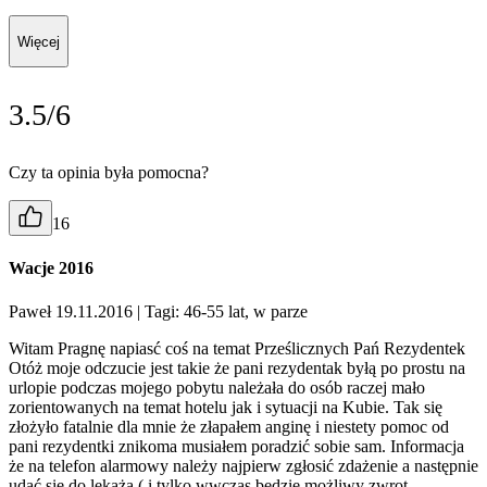
Więcej
3.5/6
Czy ta opinia była pomocna?
16
Wacje 2016
Paweł 19.11.2016
| Tagi: 46-55 lat, w parze
Witam Pragnę napiasć coś na temat Prześlicznych Pań Rezydentek
Otóż moje odczucie jest takie że pani rezydentak byłą po prostu na
urlopie podczas mojego pobytu należała do osób raczej mało
zorientowanych na temat hotelu jak i sytuacji na Kubie. Tak się
złożyło fatalnie dla mnie że złapałem anginę i niestety pomoc od
pani rezydentki znikoma musiałem poradzić sobie sam. Informacja
że na telefon alarmowy należy najpierw zgłosić zdażenie a następnie
udać się do lekaża ( i tylko wwczas będzie możliwy zwrot