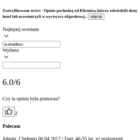
Zweryfikowane treści
- Opinie pochodzą od Klientów, którzy odwiedzili dany
hotel lub uczestniczyli w wycieczce objazdowej...
więcej
Najlepiej oceniane
Wybierz
6.0/6
Czy ta opinia była pomocna?
2
Polecam
Jolanta, Chełmno 06.04.2017
| Tagi: 46-55 lat, ze znajomymi