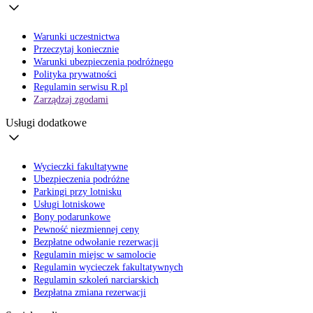
Warunki uczestnictwa
Przeczytaj koniecznie
Warunki ubezpieczenia podróżnego
Polityka prywatności
Regulamin serwisu R.pl
Zarządzaj zgodami
Usługi dodatkowe
Wycieczki fakultatywne
Ubezpieczenia podróżne
Parkingi przy lotnisku
Usługi lotniskowe
Bony podarunkowe
Pewność niezmiennej ceny
Bezpłatne odwołanie rezerwacji
Regulamin miejsc w samolocie
Regulamin wycieczek fakultatywnych
Regulamin szkoleń narciarskich
Bezpłatna zmiana rezerwacji