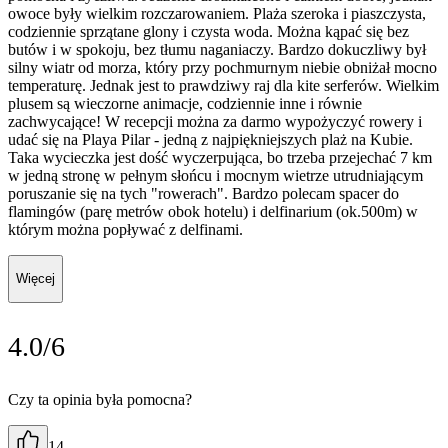
owoce były wielkim rozczarowaniem. Plaża szeroka i piaszczysta,
codziennie sprzątane glony i czysta woda. Można kąpać się bez
butów i w spokoju, bez tłumu naganiaczy. Bardzo dokuczliwy był
silny wiatr od morza, który przy pochmurnym niebie obniżał mocno
temperaturę. Jednak jest to prawdziwy raj dla kite serferów. Wielkim
plusem są wieczorne animacje, codziennie inne i równie
zachwycające! W recepcji można za darmo wypożyczyć rowery i
udać się na Playa Pilar - jedną z najpiękniejszych plaż na Kubie.
Taka wycieczka jest dość wyczerpująca, bo trzeba przejechać 7 km
w jedną stronę w pełnym słońcu i mocnym wietrze utrudniającym
poruszanie się na tych "rowerach". Bardzo polecam spacer do
flamingów (parę metrów obok hotelu) i delfinarium (ok.500m) w
którym można popływać z delfinami.
Więcej
4.0/6
Czy ta opinia była pomocna?
14