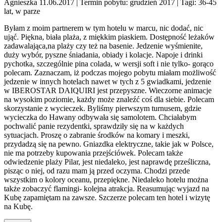
Agnieszka 11.06.2017
| Termin pobytu: grudzień 2017
| Tagi: 36-45
lat, w parze
Byłam z moim partnerem w tym hotelu w marcu, nic dodać, nic
ująć. Piękna, biała plaża, z miękkim piaskiem. Dostępność leżaków
zadawalająca,na plaży czy też na basenie. Jedzenie wyśmienite,
duży wybór, pyszne śniadania, obiady i kolacje. Napoje i drinki
pychotka, szczególnie pina colada, w wersji soft i nie tylko- gorąco
polecam. Zaznaczam, iż podczas mojego pobytu miałam możliwość
jedzenie w innych hotelach nawet w tych z 5 gwiadkami, jedzenie
w IBEROSTAR DAIQUIRI jest przepyszne. Wieczorne animacje
na wysokim poziomie, każdy może znaleźć coś dla siebie. Polecam
skorzystanie z wycieczek. Byliśmy pierwszym turnusem, gdzie
wycieczka do Hawany odbywała się samolotem. Chciałabym
pochwalić panie rezydentki, sprawdziły się na w każdych
sytuacjach. Proszę o zabranie środków na komary i meszki,
przydadzą się na pewno. Gniazdka elektryczne, takie jak w Polsce,
nie ma potrzeby kupowania przejściówek. Polecam także
odwiedzenie plaży Pilar, jest niedaleko, jest naprawdę prześliczna,
pisząc o niej, od razu mam ją przed oczyma. Chodzi przede
wszystkim o kolory oceanu, przepiękne. Niedaleko hotelu można
także zobaczyć flamingi- kolejna atrakcja. Reasumując wyjazd na
Kubę zapamiętam na zawsze. Szczerze polecam ten hotel i wizytę
na Kubę.