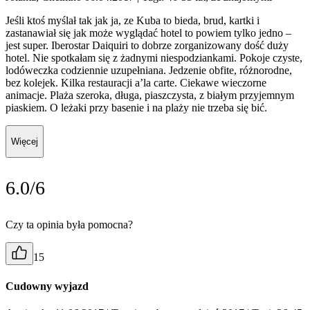
Jeśli ktoś myślał tak jak ja, ze Kuba to bieda, brud, kartki i
zastanawiał się jak może wyglądać hotel to powiem tylko jedno –
jest super. Iberostar Daiquiri to dobrze zorganizowany dość duży
hotel. Nie spotkałam się z żadnymi niespodziankami. Pokoje czyste,
lodóweczka codziennie uzupełniana. Jedzenie obfite, różnorodne,
bez kolejek. Kilka restauracji a’la carte. Ciekawe wieczorne
animacje. Plaża szeroka, długa, piaszczysta, z białym przyjemnym
piaskiem. O leżaki przy basenie i na plaży nie trzeba się bić.
Więcej
6.0/6
Czy ta opinia była pomocna?
15
Cudowny wyjazd