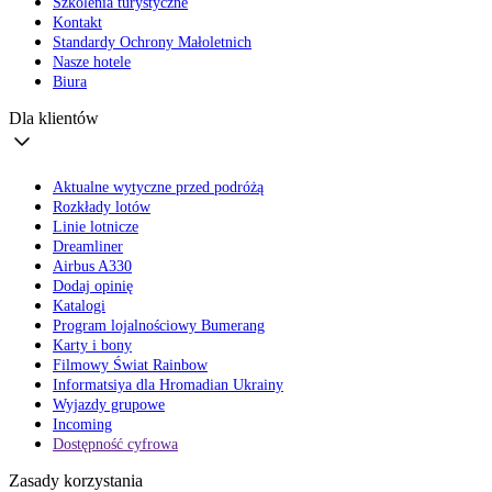
Szkolenia turystyczne
Kontakt
Standardy Ochrony Małoletnich
Nasze hotele
Biura
Dla klientów
Aktualne wytyczne przed podróżą
Rozkłady lotów
Linie lotnicze
Dreamliner
Airbus A330
Dodaj opinię
Katalogi
Program lojalnościowy Bumerang
Karty i bony
Filmowy Świat Rainbow
Informatsiya dla Hromadian Ukrainy
Wyjazdy grupowe
Incoming
Dostępność cyfrowa
Zasady korzystania