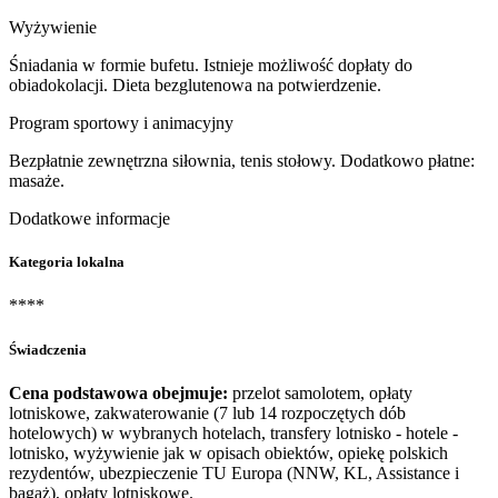
Wyżywienie
Śniadania w formie bufetu. Istnieje możliwość dopłaty do
obiadokolacji. Dieta bezglutenowa na potwierdzenie.
Program sportowy i animacyjny
Bezpłatnie zewnętrzna siłownia, tenis stołowy. Dodatkowo płatne:
masaże.
Dodatkowe informacje
Kategoria lokalna
****
Świadczenia
Cena podstawowa obejmuje:
przelot samolotem, opłaty
lotniskowe, zakwaterowanie (7 lub 14 rozpoczętych dób
hotelowych) w wybranych hotelach, transfery lotnisko - hotele -
lotnisko, wyżywienie jak w opisach obiektów, opiekę polskich
rezydentów, ubezpieczenie TU Europa (NNW, KL, Assistance i
bagaż), opłaty lotniskowe.