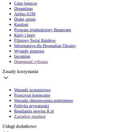
Linie lotnicze
Dreamliner
Airbus A330
Dodaj opinię
Katalogi
Program lojalnościowy Bumerang
Karty i bony
Filmowy Świat Rainbow
Informatsiya dla Hromadian Ukrainy
Wyjazdy grupowe
Incoming
Dostępność cyfrowa
Zasady korzystania
Warunki uczestnictwa
Przeczytaj koniecznie
Warunki ubezpieczenia podróżnego
Polityka prywatności
Regulamin serwisu R.pl
Zarządzaj zgodami
Usługi dodatkowe