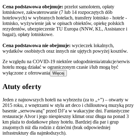
Cena podstawowa obejmuje:
przelot samolotem, opłaty
lotniskowe, zakwaterowanie (7 lub 14 rozpoczętych dób
hotelowych) w wybranych hotelach, transfery lotnisko - hotele -
lotnisko, wyżywienie jak w opisach obiektów, opiekę polskich
rezydentów, ubezpieczenie TU Europa (NNW, KL, Assistance i
bagaż), opłaty lotniskowe.
Cena podstawowa nie obejmuje:
wycieczek lokalnych,
wydatków osobistych oraz innych nie ujętych powyżej kosztów.
Ze względu na COVID-19 niektóre udogodnienia/atrakcje/serwis
hotelu mogą działać w ograniczonym czasie i/lub mogą być
wyłączone z oferowania
Więcej
Atuty oferty
Jeden z najnowszych hoteli na wybrzeżu (za to „+”) – otwarty w
2015 roku, z wnętrzami w stylu art deco i chilloutową muzyką przy
basenie „serwowaną” przed DJ’a w wakacyjne dni. Fantastyczne
restauracje Alvor i jego niespieszny klimat oraz długa na ponad 3
km plaża to dodatkowe plusy hotelu. Bardziej dla par i grup
znajomych niż dla rodzin z dziećmi (brak odpowiedniej
infrastruktury dla najmłodszych).