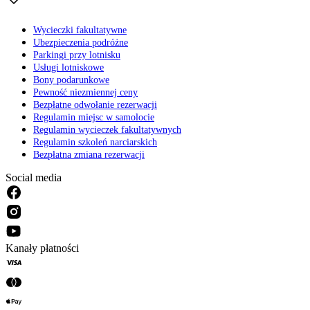
Wycieczki fakultatywne
Ubezpieczenia podróżne
Parkingi przy lotnisku
Usługi lotniskowe
Bony podarunkowe
Pewność niezmiennej ceny
Bezpłatne odwołanie rezerwacji
Regulamin miejsc w samolocie
Regulamin wycieczek fakultatywnych
Regulamin szkoleń narciarskich
Bezpłatna zmiana rezerwacji
Social media
Kanały płatności