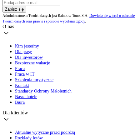
Zapisz się
Administratorem Twoich danych jest Rainbow Tours S.A.
Dowiedz się więcej o ochronie
Twoich danych oraz prawie i sposobie wycofania zgody
.
O nas
Kim jesteśmy
Dla prasy
Dla inwestorów
Bezpieczne wakacje
Praca
Praca w IT
Szkolenia turystyczne
Kontakt
Standardy Ochrony Małoletnich
Nasze hotele
Biura
Dla klientów
Aktualne wytyczne przed podróżą
Rozkłady lotów