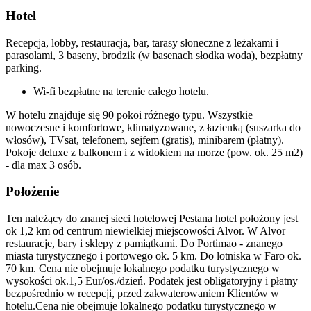
Hotel
Recepcja, lobby, restauracja, bar, tarasy słoneczne z leżakami i
parasolami, 3 baseny, brodzik (w basenach słodka woda), bezpłatny
parking.
Wi-fi bezpłatne na terenie całego hotelu.
W hotelu znajduje się 90 pokoi różnego typu. Wszystkie
nowoczesne i komfortowe, klimatyzowane, z łazienką (suszarka do
włosów), TVsat, telefonem, sejfem (gratis), minibarem (płatny).
Pokoje deluxe z balkonem i z widokiem na morze (pow. ok. 25 m2)
- dla max 3 osób.
Położenie
Ten należący do znanej sieci hotelowej Pestana hotel położony jest
ok 1,2 km od centrum niewielkiej miejscowości Alvor. W Alvor
restauracje, bary i sklepy z pamiątkami. Do Portimao - znanego
miasta turystycznego i portowego ok. 5 km. Do lotniska w Faro ok.
70 km. Cena nie obejmuje lokalnego podatku turystycznego w
wysokości ok.1,5 Eur/os./dzień. Podatek jest obligatoryjny i płatny
bezpośrednio w recepcji, przed zakwaterowaniem Klientów w
hotelu.Cena nie obejmuje lokalnego podatku turystycznego w