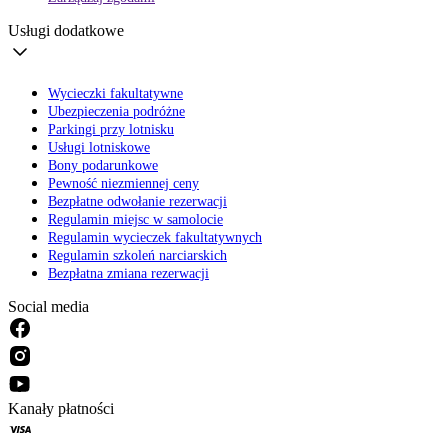
Usługi dodatkowe
Wycieczki fakultatywne
Ubezpieczenia podróżne
Parkingi przy lotnisku
Usługi lotniskowe
Bony podarunkowe
Pewność niezmiennej ceny
Bezpłatne odwołanie rezerwacji
Regulamin miejsc w samolocie
Regulamin wycieczek fakultatywnych
Regulamin szkoleń narciarskich
Bezpłatna zmiana rezerwacji
Social media
Kanały płatności