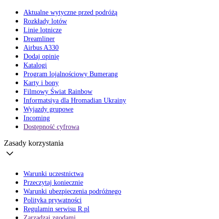
Aktualne wytyczne przed podróżą
Rozkłady lotów
Linie lotnicze
Dreamliner
Airbus A330
Dodaj opinię
Katalogi
Program lojalnościowy Bumerang
Karty i bony
Filmowy Świat Rainbow
Informatsiya dla Hromadian Ukrainy
Wyjazdy grupowe
Incoming
Dostępność cyfrowa
Zasady korzystania
Warunki uczestnictwa
Przeczytaj koniecznie
Warunki ubezpieczenia podróżnego
Polityka prywatności
Regulamin serwisu R.pl
Zarządzaj zgodami