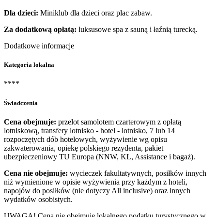
Dla dzieci:
Miniklub dla dzieci oraz plac zabaw.
Za dodatkową opłatą:
luksusowe spa z sauną i łaźnią turecką.
Dodatkowe informacje
Kategoria lokalna
****
Świadczenia
Cena obejmuje:
przelot samolotem czarterowym z opłatą
lotniskową, transfery lotnisko - hotel - lotnisko, 7 lub 14
rozpoczętych dób hotelowych, wyżywienie wg opisu
zakwaterowania, opiekę polskiego rezydenta, pakiet
ubezpieczeniowy TU Europa (NNW, KL, Assistance i bagaż).
Cena nie obejmuje:
wycieczek fakultatywnych, posiłków innych
niż wymienione w opisie wyżywienia przy każdym z hoteli,
napojów do posiłków (nie dotyczy All inclusive) oraz innych
wydatków osobistych.
UWAGA! Cena nie obejmuje lokalnego podatku turystycznego w