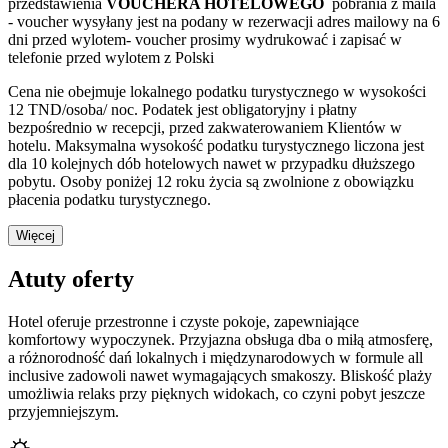
przedstawienia
VOUCHERA HOTELOWEGO
pobrania z maila
- voucher wysyłany jest na podany w rezerwacji adres mailowy na 6
dni przed wylotem- voucher prosimy wydrukować i zapisać w
telefonie przed wylotem z Polski
Cena nie obejmuje lokalnego podatku turystycznego w wysokości
12 TND/osoba/ noc. Podatek jest obligatoryjny i płatny
bezpośrednio w recepcji, przed zakwaterowaniem Klientów w
hotelu. Maksymalna wysokość podatku turystycznego liczona jest
dla 10 kolejnych dób hotelowych nawet w przypadku dłuższego
pobytu. Osoby poniżej 12 roku życia są zwolnione z obowiązku
płacenia podatku turystycznego.
Więcej
Atuty oferty
Hotel oferuje przestronne i czyste pokoje, zapewniające
komfortowy wypoczynek. Przyjazna obsługa dba o miłą atmosferę,
a różnorodność dań lokalnych i międzynarodowych w formule all
inclusive zadowoli nawet wymagających smakoszy. Bliskość plaży
umożliwia relaks przy pięknych widokach, co czyni pobyt jeszcze
przyjemniejszym.