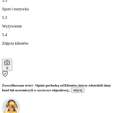
5.5
Sport i rozrywka
5.3
Wyżywienie
5.4
Zdjęcia klientów
9
Zweryfikowane treści
- Opinie pochodzą od Klientów, którzy odwiedzili dany
hotel lub uczestniczyli w wycieczce objazdowej...
więcej