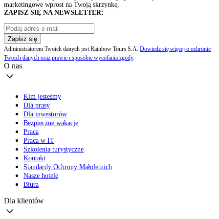
marketingowe wprost na Twoją skrzynkę,
ZAPISZ SIĘ NA NEWSLETTER:
Zapisz się
Administratorem Twoich danych jest Rainbow Tours S.A.
Dowiedz się więcej o ochronie
Twoich danych oraz prawie i sposobie wycofania zgody
.
O nas
Kim jesteśmy
Dla prasy
Dla inwestorów
Bezpieczne wakacje
Praca
Praca w IT
Szkolenia turystyczne
Kontakt
Standardy Ochrony Małoletnich
Nasze hotele
Biura
Dla klientów