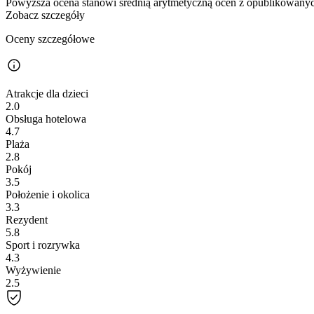
Powyższa ocena stanowi średnią arytmetyczną ocen z opublikowanych
Zobacz szczegóły
Oceny szczegółowe
Atrakcje dla dzieci
2.0
Obsługa hotelowa
4.7
Plaża
2.8
Pokój
3.5
Położenie i okolica
3.3
Rezydent
5.8
Sport i rozrywka
4.3
Wyżywienie
2.5