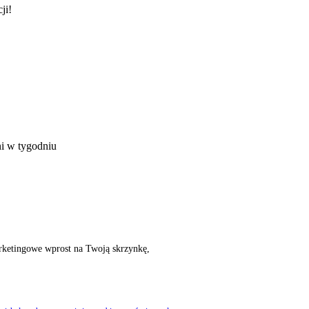
ji!
ni w tygodniu
rketingowe wprost na Twoją skrzynkę,