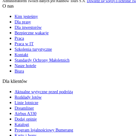
Administratorem Twoich danych jest Rainbow Tours S.A.
Dowiedz się więcej o ochronie Tw
O nas
Kim jesteśmy
Dla prasy
Dla inwestorów
Bezpieczne wakacje
Praca
Praca w IT
Szkolenia turystyczne
Kontakt
Standardy Ochrony Małoletnich
Nasze hotele
Biura
Dla klientów
Aktualne wytyczne przed podróżą
Rozkłady lotów
Linie lotnicze
Dreamliner
Airbus A330
Dodaj opinię
Katalogi
Program lojalnościowy Bumerang
Karty i bony