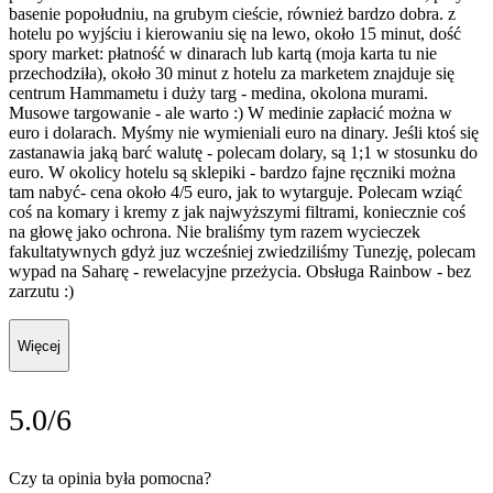
basenie popołudniu, na grubym cieście, również bardzo dobra. z
hotelu po wyjściu i kierowaniu się na lewo, około 15 minut, dość
spory market: płatność w dinarach lub kartą (moja karta tu nie
przechodziła), około 30 minut z hotelu za marketem znajduje się
centrum Hammametu i duży targ - medina, okolona murami.
Musowe targowanie - ale warto :) W medinie zapłacić można w
euro i dolarach. Myśmy nie wymieniali euro na dinary. Jeśli ktoś się
zastanawia jaką barć walutę - polecam dolary, są 1;1 w stosunku do
euro. W okolicy hotelu są sklepiki - bardzo fajne ręczniki można
tam nabyć- cena około 4/5 euro, jak to wytarguje. Polecam wziąć
coś na komary i kremy z jak najwyższymi filtrami, koniecznie coś
na głowę jako ochrona. Nie braliśmy tym razem wycieczek
fakultatywnych gdyż juz wcześniej zwiedziliśmy Tunezję, polecam
wypad na Saharę - rewelacyjne przeżycia. Obsługa Rainbow - bez
zarzutu :)
Więcej
5.0/6
Czy ta opinia była pomocna?