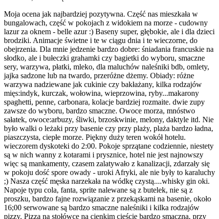
Moja ocena jak najbardziej pozytywna. Część nas mieszkała w
bungalowach, część w pokojach z widokiem na morze - cudowny
lazur za oknem - belle azur :) Baseny super, głębokie, ale i dla dzieci
brodziki. Animacje świetne i te w ciągu dnia i te wieczorne, do
obejrzenia. Dla mnie jedzenie bardzo dobre: śniadania francuskie na
słodko, ale i bułeczki grahamki czy bagietki do wyboru, smaczne
sery, warzywa, płatki, mleko, dla maluchów naleśniki bdb, omlety,
jajka sadzone lub na twardo, przeróżne dżemy. Obiady: różne
warzywa nadziewane jak cukinie czy bakłażany, kilka rodzajów
mięs:indyk, kurczak, wołowina, wieprzowina, ryby...makarony
spaghetti, penne, carbonara, kolacje bardziej rozmaite. dwie zupy
zawsze do wyboru, bardzo smaczne. Owoce morza, mnóstwo
sałatek, owoce:arbuzy, śliwki, brzoskwinie, melony, daktyle itd. Nie
było walki o leżaki przy basenie czy przy plaży, plaża bardzo ładna,
piaszczysta, ciepłe morze. Piękny duży teren wokół hotelu.
wieczorem dyskoteki do 2:00. Pokoje sprzątane codziennie, niestety
są w nich wanny z kotarami i prysznice, hotel nie jest najnowszy
więc są mankamenty, czasem zalatywało z kanalizacji, zdarzały się
w pokoju dość spore owady - uroki Afryki, ale nie były to karaluchy
;) Nasza część męska narzekała na wódkę czystą....whisky gin oki.
Napoje typu cola, fanta, sprite nalewane są z butelek, nie są z
proszku, bardzo fajne rozwiązanie z przekąskami na basenie, około
16;00 serwowane są bardzo smaczne naleśniki i kilka rodzajów
pizzy. Pizza na stołówce na cienkim cieście bardzo smaczna, przy