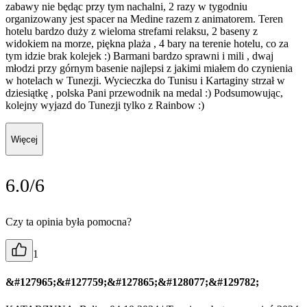
zabawy nie będąc przy tym nachalni, 2 razy w tygodniu
organizowany jest spacer na Medine razem z animatorem. Teren
hotelu bardzo duży z wieloma strefami relaksu, 2 baseny z
widokiem na morze, piękna plaża , 4 bary na terenie hotelu, co za
tym idzie brak kolejek :) Barmani bardzo sprawni i mili , dwaj
młodzi przy górnym basenie najlepsi z jakimi miałem do czynienia
w hotelach w Tunezji. Wycieczka do Tunisu i Kartaginy strzał w
dziesiątkę , polska Pani przewodnik na medal :) Podsumowując,
kolejny wyjazd do Tunezji tylko z Rainbow :)
Więcej
6.0/6
Czy ta opinia była pomocna?
1
&#127965;&#127759;&#127865;&#128077;&#129782;