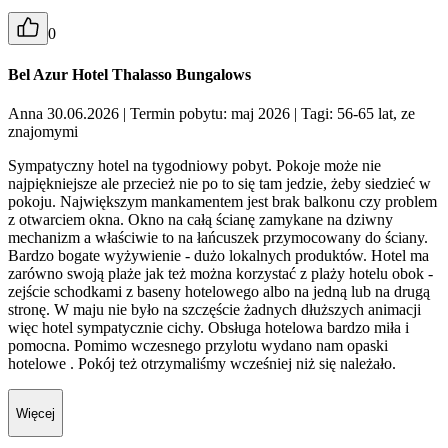
0
Bel Azur Hotel Thalasso Bungalows
Anna 30.06.2026
| Termin pobytu: maj 2026
| Tagi: 56-65 lat, ze
znajomymi
Sympatyczny hotel na tygodniowy pobyt. Pokoje może nie
najpiękniejsze ale przecież nie po to się tam jedzie, żeby siedzieć w
pokoju. Największym mankamentem jest brak balkonu czy problem
z otwarciem okna. Okno na całą ścianę zamykane na dziwny
mechanizm a właściwie to na łańcuszek przymocowany do ściany.
Bardzo bogate wyżywienie - dużo lokalnych produktów. Hotel ma
zarówno swoją plaże jak też można korzystać z plaży hotelu obok -
zejście schodkami z baseny hotelowego albo na jedną lub na drugą
stronę. W maju nie było na szczęście żadnych dłuższych animacji
więc hotel sympatycznie cichy. Obsługa hotelowa bardzo miła i
pomocna. Pomimo wczesnego przylotu wydano nam opaski
hotelowe . Pokój też otrzymaliśmy wcześniej niż się należało.
Więcej