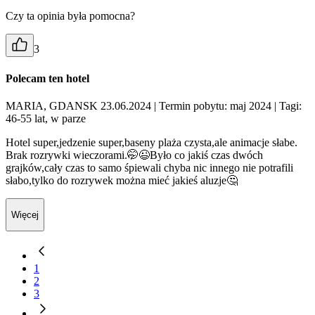
Czy ta opinia była pomocna?
3
Polecam ten hotel
MARIA, GDANSK 23.06.2024
| Termin pobytu: maj 2024
| Tagi:
46-55 lat, w parze
Hotel super,jedzenie super,baseny plaża czysta,ale animacje słabe.
Brak rozrywki wieczorami.🤭😉Było co jakiś czas dwóch
grajków,cały czas to samo śpiewali chyba nic innego nie potrafili
słabo,tylko do rozrywek można mieć jakieś aluzje🤔
Więcej
1
2
3