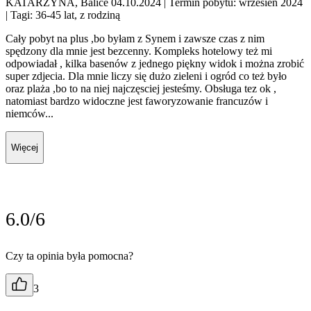
KATARZYNA, Balice 04.10.2024
| Termin pobytu: wrzesień 2024
| Tagi: 36-45 lat, z rodziną
Cały pobyt na plus ,bo byłam z Synem i zawsze czas z nim
spędzony dla mnie jest bezcenny. Kompleks hotelowy też mi
odpowiadał , kilka basenów z jednego piękny widok i można zrobić
super zdjecia. Dla mnie liczy się dużo zieleni i ogród co też było
oraz plaża ,bo to na niej najczęsciej jesteśmy. Obsługa tez ok ,
natomiast bardzo widoczne jest faworyzowanie francuzów i
niemców...
Więcej
6.0/6
Czy ta opinia była pomocna?
3