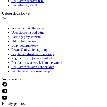
Regulamin serwisu R.pl
Zarządzaj zgodami
Usługi dodatkowe
Wycieczki fakultatywne
Ubezpieczenia podróżne
Parkingi przy lotnisku
Usługi lotniskowe
Bony podarunkowe
Pewność niezmiennej ceny
Bezpłatne odwołanie rezerwacji
Regulamin miejsc w samolocie
Regulamin wycieczek fakultatywnych
Regulamin szkoleń narciarskich
Bezpłatna zmiana rezerwacji
Social media
Kanały płatności