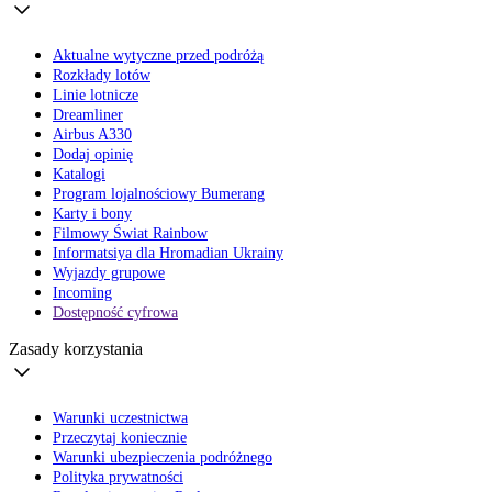
Aktualne wytyczne przed podróżą
Rozkłady lotów
Linie lotnicze
Dreamliner
Airbus A330
Dodaj opinię
Katalogi
Program lojalnościowy Bumerang
Karty i bony
Filmowy Świat Rainbow
Informatsiya dla Hromadian Ukrainy
Wyjazdy grupowe
Incoming
Dostępność cyfrowa
Zasady korzystania
Warunki uczestnictwa
Przeczytaj koniecznie
Warunki ubezpieczenia podróżnego
Polityka prywatności