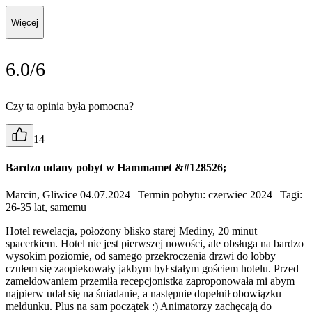
Więcej
6.0/6
Czy ta opinia była pomocna?
14
Bardzo udany pobyt w Hammamet &#128526;
Marcin, Gliwice 04.07.2024
| Termin pobytu: czerwiec 2024
| Tagi:
26-35 lat, samemu
Hotel rewelacja, położony blisko starej Mediny, 20 minut
spacerkiem. Hotel nie jest pierwszej nowości, ale obsługa na bardzo
wysokim poziomie, od samego przekroczenia drzwi do lobby
czułem się zaopiekowały jakbym był stałym gościem hotelu. Przed
zameldowaniem przemiła recepcjonistka zaproponowała mi abym
najpierw udał się na śniadanie, a następnie dopełnił obowiązku
meldunku. Plus na sam początek :) Animatorzy zachęcają do