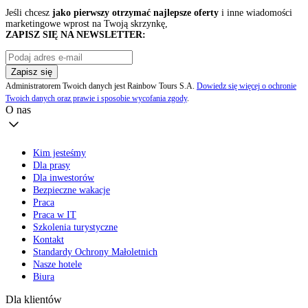
Jeśli chcesz
jako pierwszy otrzymać najlepsze oferty
i inne wiadomości
marketingowe wprost na Twoją skrzynkę,
ZAPISZ SIĘ NA NEWSLETTER:
Zapisz się
Administratorem Twoich danych jest Rainbow Tours S.A.
Dowiedz się więcej o ochronie
Twoich danych oraz prawie i sposobie wycofania zgody
.
O nas
Kim jesteśmy
Dla prasy
Dla inwestorów
Bezpieczne wakacje
Praca
Praca w IT
Szkolenia turystyczne
Kontakt
Standardy Ochrony Małoletnich
Nasze hotele
Biura
Dla klientów