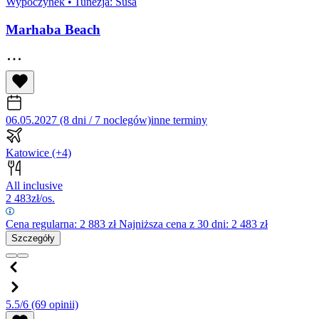
Wypoczynek
•
Tunezja: Susa
Marhaba Beach
06.05.2027 (8 dni / 7 noclegów)
inne terminy
Katowice
(+4)
All inclusive
2 483
zł/os.
Cena regularna:
2 883
zł
Najniższa cena z 30 dni: 2 483 zł
Szczegóły
5.5/6
(69 opinii)