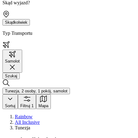
Skąd wyjazd?
Skądkolwiek
Typ Transportu
Samolot
Szukaj
Tunezja, 2 osoby, 1 pokój, samolot
Sortuj
Filtruj
1
Mapa
Rainbow
All Inclusive
Tunezja