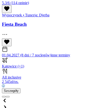
5.3/6
(114 opinie)
Wypoczynek
•
Tunezja: Djerba
Fiesta Beach
01.04.2027 (8 dni / 7 noclegów)
inne terminy
Katowice
(+1)
All inclusive
2 545
zł/os.
Szczegóły