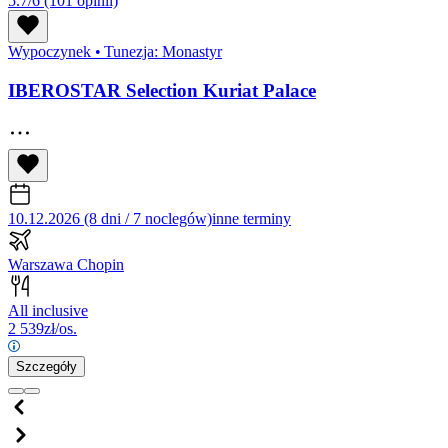
5.7/6
(101 opinii)
Wypoczynek
•
Tunezja: Monastyr
IBEROSTAR Selection Kuriat Palace
10.12.2026 (8 dni / 7 noclegów)
inne terminy
Warszawa Chopin
All inclusive
2 539
zł/os.
Szczegóły