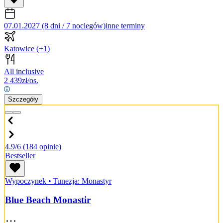
07.01.2027 (8 dni / 7 noclegów)
inne terminy
Katowice
(+1)
All inclusive
2 439
zł/os.
Szczegóły
4.9/6
(184 opinie)
Bestseller
Wypoczynek
•
Tunezja: Monastyr
Blue Beach Monastir