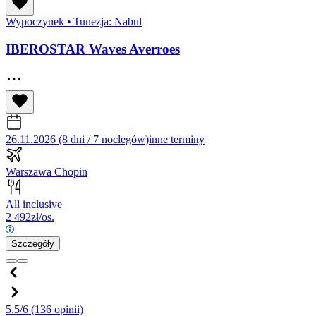
Wypoczynek
•
Tunezja: Nabul
IBEROSTAR Waves Averroes
26.11.2026 (8 dni / 7 noclegów)
inne terminy
Warszawa Chopin
All inclusive
2 492
zł/os.
Szczegóły
5.5/6
(136 opinii)