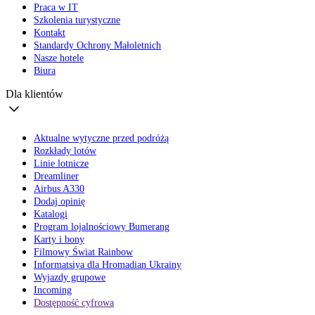
Praca w IT
Szkolenia turystyczne
Kontakt
Standardy Ochrony Małoletnich
Nasze hotele
Biura
Dla klientów
Aktualne wytyczne przed podróżą
Rozkłady lotów
Linie lotnicze
Dreamliner
Airbus A330
Dodaj opinię
Katalogi
Program lojalnościowy Bumerang
Karty i bony
Filmowy Świat Rainbow
Informatsiya dla Hromadian Ukrainy
Wyjazdy grupowe
Incoming
Dostępność cyfrowa