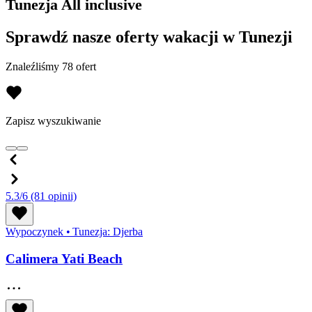
Tunezja All inclusive
Sprawdź nasze oferty wakacji w Tunezji
Znaleźliśmy 78 ofert
Zapisz wyszukiwanie
5.3/6
(81 opinii)
Wypoczynek
•
Tunezja: Djerba
Calimera Yati Beach