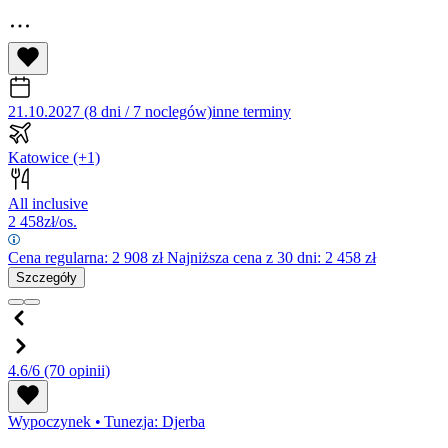
21.10.2027 (8 dni / 7 noclegów)
inne terminy
Katowice
(+1)
All inclusive
2 458
zł/os.
Cena regularna:
2 908
zł
Najniższa cena z 30 dni: 2 458 zł
Szczegóły
4.6/6
(70 opinii)
Wypoczynek
•
Tunezja: Djerba