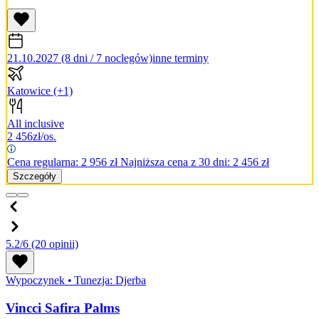
21.10.2027 (8 dni / 7 noclegów)
inne terminy
Katowice
(+1)
All inclusive
2 456
zł/os.
Cena regularna:
2 956
zł
Najniższa cena z 30 dni: 2 456 zł
Szczegóły
5.2/6
(20 opinii)
Wypoczynek
•
Tunezja: Djerba
Vincci Safira Palms