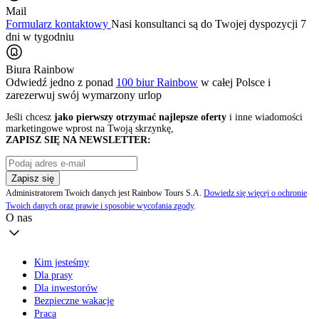
Mail
Formularz kontaktowy
Nasi konsultanci są do Twojej dyspozycji 7
dni w tygodniu
Biura Rainbow
Odwiedź jedno z ponad
100 biur Rainbow
w całej Polsce i
zarezerwuj swój
wymarzony urlop
Jeśli chcesz
jako pierwszy otrzymać najlepsze oferty
i inne wiadomości
marketingowe wprost na Twoją skrzynkę,
ZAPISZ SIĘ NA NEWSLETTER:
Zapisz się
Administratorem Twoich danych jest Rainbow Tours S.A.
Dowiedz się więcej o ochronie
Twoich danych oraz prawie i sposobie wycofania zgody
.
O nas
Kim jesteśmy
Dla prasy
Dla inwestorów
Bezpieczne wakacje
Praca