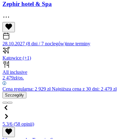
Zephir hotel & Spa
28.10.2027 (8 dni / 7 noclegów)
inne terminy
Katowice
(+1)
All inclusive
2 479
zł/os.
Cena regularna:
2 929
zł
Najniższa cena z 30 dni: 2 479 zł
Szczegóły
5.3/6
(58 opinii)