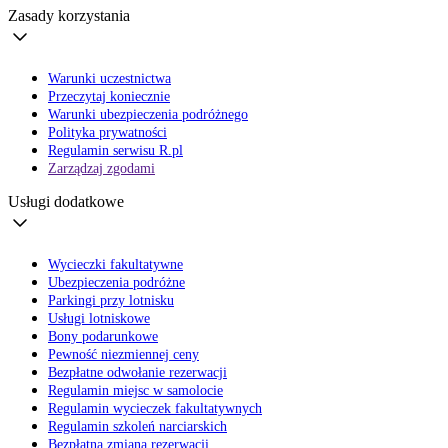
Zasady korzystania
Warunki uczestnictwa
Przeczytaj koniecznie
Warunki ubezpieczenia podróżnego
Polityka prywatności
Regulamin serwisu R.pl
Zarządzaj zgodami
Usługi dodatkowe
Wycieczki fakultatywne
Ubezpieczenia podróżne
Parkingi przy lotnisku
Usługi lotniskowe
Bony podarunkowe
Pewność niezmiennej ceny
Bezpłatne odwołanie rezerwacji
Regulamin miejsc w samolocie
Regulamin wycieczek fakultatywnych
Regulamin szkoleń narciarskich
Bezpłatna zmiana rezerwacji