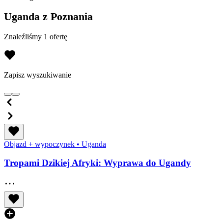
Uganda z Poznania
Znaleźliśmy 1 ofertę
Zapisz wyszukiwanie
Objazd + wypoczynek
•
Uganda
Tropami Dzikiej Afryki: Wyprawa do Ugandy