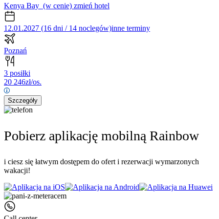
Kenya Bay
(w cenie)
zmień hotel
12.01.2027 (16 dni / 14 noclegów)
inne terminy
Poznań
3 posiłki
20 246
zł/os.
Szczegóły
Pobierz aplikację mobilną Rainbow
i ciesz się łatwym dostępem do ofert i rezerwacji wymarzonych
wakacji!
Call center