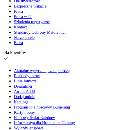
Dla inwestorów
Bezpieczne wakacje
Praca
Praca w IT
Szkolenia turystyczne
Kontakt
Standardy Ochrony Małoletnich
Nasze hotele
Biura
Dla klientów
Aktualne wytyczne przed podróżą
Rozkłady lotów
Linie lotnicze
Dreamliner
Airbus A330
Dodaj opinię
Katalogi
Program lojalnościowy Bumerang
Karty i bony
Filmowy Świat Rainbow
Informatsiya dla Hromadian Ukrainy
Wyjazdy grupowe