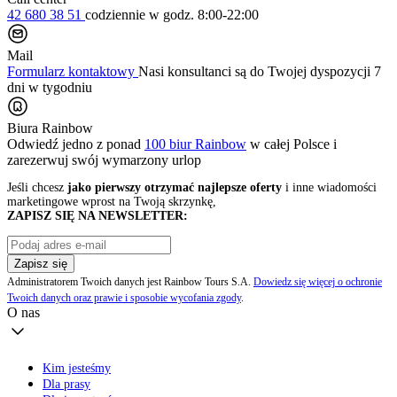
42 680 38 51
codziennie
w godz. 8:00-22:00
Mail
Formularz kontaktowy
Nasi konsultanci są do Twojej dyspozycji 7
dni w tygodniu
Biura Rainbow
Odwiedź jedno z ponad
100 biur Rainbow
w całej Polsce i
zarezerwuj swój
wymarzony urlop
Jeśli chcesz
jako pierwszy otrzymać najlepsze oferty
i inne wiadomości
marketingowe wprost na Twoją skrzynkę,
ZAPISZ SIĘ NA NEWSLETTER:
Zapisz się
Administratorem Twoich danych jest Rainbow Tours S.A.
Dowiedz się więcej o ochronie
Twoich danych oraz prawie i sposobie wycofania zgody
.
O nas
Kim jesteśmy
Dla prasy