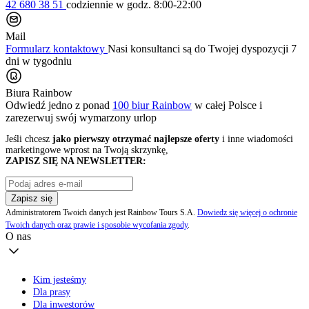
42 680 38 51
codziennie
w godz. 8:00-22:00
Mail
Formularz kontaktowy
Nasi konsultanci są do Twojej dyspozycji 7
dni w tygodniu
Biura Rainbow
Odwiedź jedno z ponad
100 biur Rainbow
w całej Polsce i
zarezerwuj swój
wymarzony urlop
Jeśli chcesz
jako pierwszy otrzymać najlepsze oferty
i inne wiadomości
marketingowe wprost na Twoją skrzynkę,
ZAPISZ SIĘ NA NEWSLETTER:
Zapisz się
Administratorem Twoich danych jest Rainbow Tours S.A.
Dowiedz się więcej o ochronie
Twoich danych oraz prawie i sposobie wycofania zgody
.
O nas
Kim jesteśmy
Dla prasy
Dla inwestorów