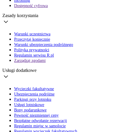
Incoming
Dostępność cyfrowa
Zasady korzystania
Warunki uczestnictwa
Przeczytaj koniecznie
Warunki ubezpieczenia podróżnego
Polityka prywatności
Regulamin serwisu R.pl
Zarządzaj zgodami
Usługi dodatkowe
Wycieczki fakultatywne
Ubezpieczenia podróżne
Parkingi przy lotnisku
Usługi lotniskowe
Bony podarunkowe
Pewność niezmiennej ceny
Bezpłatne odwołanie rezerwacji
Regulamin miejsc w samolocie
Regulamin wycieczek fakultatywnych