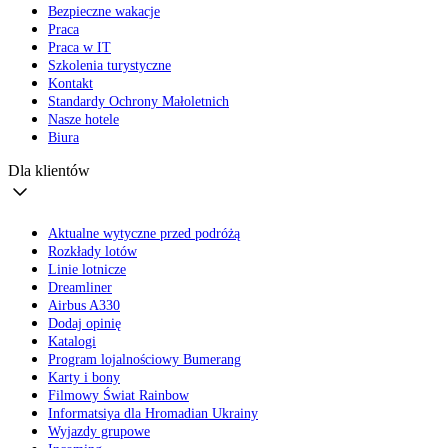
Bezpieczne wakacje
Praca
Praca w IT
Szkolenia turystyczne
Kontakt
Standardy Ochrony Małoletnich
Nasze hotele
Biura
Dla klientów
Aktualne wytyczne przed podróżą
Rozkłady lotów
Linie lotnicze
Dreamliner
Airbus A330
Dodaj opinię
Katalogi
Program lojalnościowy Bumerang
Karty i bony
Filmowy Świat Rainbow
Informatsiya dla Hromadian Ukrainy
Wyjazdy grupowe