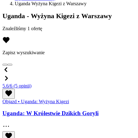
Uganda Wyżyna Kigezi z Warszawy
Uganda - Wyżyna Kigezi z Warszawy
Znaleźliśmy 1 ofertę
Zapisz wyszukiwanie
5.6/6
(5 opinii)
Objazd
•
Uganda: Wyżyna Kigezi
Uganda: W Królestwie Dzikich Goryli